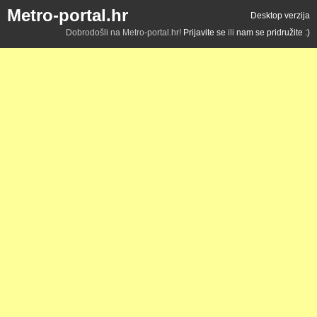
Metro-portal.hr
Desktop verzija
Dobrodošli na Metro-portal.hr!
Prijavite se
ili
nam se pridružite :)