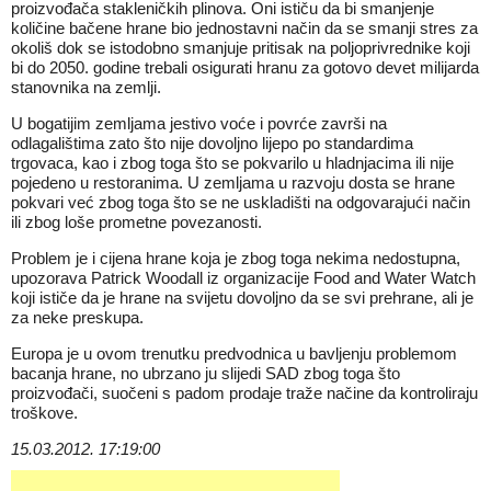
proizvođača stakleničkih plinova. Oni ističu da bi smanjenje
količine bačene hrane bio jednostavni način da se smanji stres za
okoliš dok se istodobno smanjuje pritisak na poljoprivrednike koji
bi do 2050. godine trebali osigurati hranu za gotovo devet milijarda
stanovnika na zemlji.
U bogatijim zemljama jestivo voće i povrće završi na
odlagalištima zato što nije dovoljno lijepo po standardima
trgovaca, kao i zbog toga što se pokvarilo u hladnjacima ili nije
pojedeno u restoranima. U zemljama u razvoju dosta se hrane
pokvari već zbog toga što se ne uskladišti na odgovarajući način
ili zbog loše prometne povezanosti.
Problem je i cijena hrane koja je zbog toga nekima nedostupna,
upozorava Patrick Woodall iz organizacije Food and Water Watch
koji ističe da je hrane na svijetu dovoljno da se svi prehrane, ali je
za neke preskupa.
Europa je u ovom trenutku predvodnica u bavljenju problemom
bacanja hrane, no ubrzano ju slijedi SAD zbog toga što
proizvođači, suočeni s padom prodaje traže načine da kontroliraju
troškove.
15.03.2012. 17:19:00