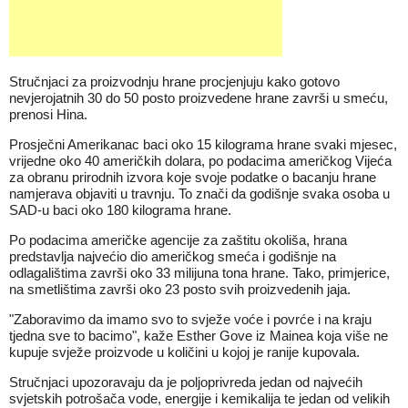
Stručnjaci za proizvodnju hrane procjenjuju kako gotovo
nevjerojatnih 30 do 50 posto proizvedene hrane završi u smeću,
prenosi Hina.
Prosječni Amerikanac baci oko 15 kilograma hrane svaki mjesec,
vrijedne oko 40 američkih dolara, po podacima američkog Vijeća
za obranu prirodnih izvora koje svoje podatke o bacanju hrane
namjerava objaviti u travnju. To znači da godišnje svaka osoba u
SAD-u baci oko 180 kilograma hrane.
Po podacima američke agencije za zaštitu okoliša, hrana
predstavlja najvećio dio američkog smeća i godišnje na
odlagalištima završi oko 33 milijuna tona hrane. Tako, primjerice,
na smetlištima završi oko 23 posto svih proizvedenih jaja.
"Zaboravimo da imamo svo to svježe voće i povrće i na kraju
tjedna sve to bacimo", kaže Esther Gove iz Mainea koja više ne
kupuje svježe proizvode u količini u kojoj je ranije kupovala.
Stručnjaci upozoravaju da je poljoprivreda jedan od najvećih
svjetskih potrošača vode, energije i kemikalija te jedan od velikih