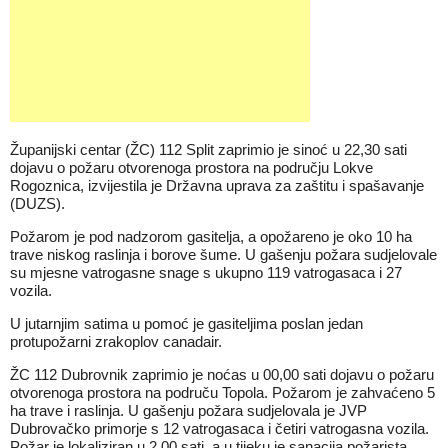
Županijski centar (ŽC) 112 Split zaprimio je sinoć u 22,30 sati
dojavu o požaru otvorenoga prostora na području Lokve
Rogoznica, izvijestila je Državna uprava za zaštitu i spašavanje
(DUZS).
Požarom je pod nadzorom gasitelja, a opožareno je oko 10 ha
trave niskog raslinja i borove šume. U gašenju požara sudjelovale
su mjesne vatrogasne snage s ukupno 119 vatrogasaca i 27
vozila.
U jutarnjim satima u pomoć je gasiteljima poslan jedan
protupožarni zrakoplov canadair.
ŽC 112 Dubrovnik zaprimio je noćas u 00,00 sati dojavu o požaru
otvorenoga prostora na područu Topola. Požarom je zahvaćeno 5
ha trave i raslinja. U gašenju požara sudjelovala je JVP
Dubrovačko primorje s 12 vatrogasaca i četiri vatrogasna vozila.
Požar je lokaliziran u 2,00 sati, a u tijeku je sanacija požarista.