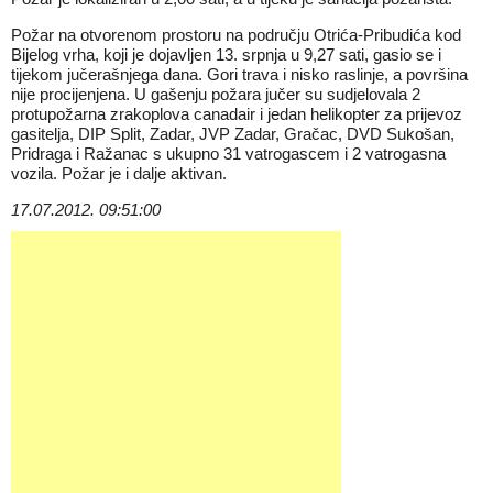
Požar na otvorenom prostoru na području Otrića-Pribudića kod
Bijelog vrha, koji je dojavljen 13. srpnja u 9,27 sati, gasio se i
tijekom jučerašnjega dana. Gori trava i nisko raslinje, a površina
nije procijenjena. U gašenju požara jučer su sudjelovala 2
protupožarna zrakoplova canadair i jedan helikopter za prijevoz
gasitelja, DIP Split, Zadar, JVP Zadar, Gračac, DVD Sukošan,
Pridraga i Ražanac s ukupno 31 vatrogascem i 2 vatrogasna
vozila. Požar je i dalje aktivan.
17.07.2012. 09:51:00