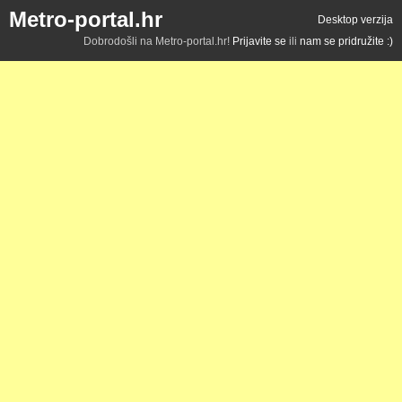
Metro-portal.hr
Desktop verzija
Dobrodošli na Metro-portal.hr!
Prijavite se
ili
nam se pridružite :)