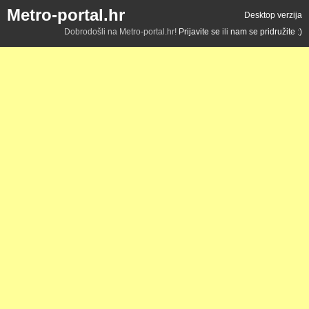
Metro-portal.hr
Desktop verzija
Dobrodošli na Metro-portal.hr!
Prijavite se
ili
nam se pridružite :)