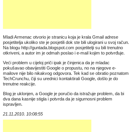
Mladi Armenac otvorio je stranicu koja je krala Gmail adrese
posjetitelja ukoliko ste je posjetili dok ste bili ulogirani u svoj račun.
Na blogu http://guntada.blogspot.com posjetitelji su bili trenutno
otkriveni, a autor im je odmah poslao i e-mail kojim to potvrđuje.
Veći problem u cijeloj priči ipak je činjenica da je mladac
pokušavao obavijestiti Google o propustu, no na njegove e-
mailove nije bilo nikakvog odgovora. Tek kad se obratio poznatom
TechCrunchu, čiji su urednici kontaktirali Google, došlo je do
trenutne reakcije.
Blog je uklonjen, a Google je poručio da istražuje problem, da bi
dva dana kasnije stigla i potvrda da je sigurnosni problem
ispravljen.
21.11.2010. 10:08:55