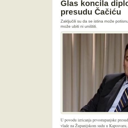
Glas koncila dip
presudu Čačiću
Zaključili su da se istina može potisnut
može ubiti ni uništiti.
U povodu izricanja prvostupanjske presu
vlade na Županijskom sudu u Kaposvaru, k