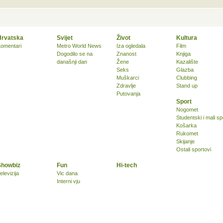
Hrvatska
Svijet
Život
Kultura
omentari
Metro World News
Iza ogledala
Film
Dogodilo se na
Znanost
Knjiga
današnji dan
Žene
Kazalište
Seks
Glazba
Muškarci
Clubbing
Zdravlje
Stand up
Putovanja
Sport
Nogomet
Studentski i mali sp
Košarka
Rukomet
Skijanje
Ostali sportovi
Showbiz
Fun
Hi-tech
elevizija
Vic dana
Interni vju