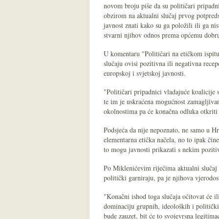
novom broju piše da su političari pripadni
obzirom na aktualni slučaj prvog potpred
javnost znati kako su ga položili ili ga ni
stvarni njihov odnos prema općemu dobru
U komentaru "Političari na etičkom ispit
slučaju ovisi pozitivna ili negativna recep
europskoj i svjetskoj javnosti.
"Političari pripadnici vladajuće koalicij
te im je uskraćena mogućnost zamagljivanja
okolnostima pa će konačna odluka otkriti
Podsjeća da nije nepoznato, ne samo u Hrv
elementarna etička načela, no to ipak čin
to mogu javnosti prikazati s nekim pozit
Po Miklenićevim riječima aktualni slučaj 
politički garniraju, pa je njihova vjerodo
"Konačni ishod toga slučaja očitovat će il
dominaciju grupnih, ideoloških i politič
bude zauzet, bit će to svojevrsna legitim