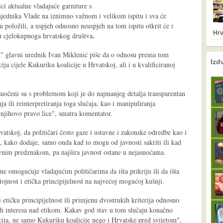
ci aktualne vladajuće garniture s
sjednika Vlade na iznimno važnom i velikom ispitu i sva će
su položili, a uspjeh odnosno neuspjeh na tom ispitu otkrit će i
Hrv
.
 cjelokupnoga hrvatskog društva
u" glavni urednik Ivan Miklenić piše da o odnosu prema tom
nema prethodne s
sljedeće
Izd
cija cijele Kukuriku koalicije u Hrvatskoj, ali i u kvalificiranoj
e suočeni su s problemom koji je do najmanjeg detalja transparentan
 ili reinterpretiranja toga slučaja, kao i manipuliranja
 njihovo pravo lice", smatra komentator.
atskoj, da političari često gaze i ustavne i zakonske odredbe kao i
e, kako dodaje, samo onda kad to mogu od javnosti sakriti ili kad
ivnim predznakom, pa najšira javnost ostane u nejasnoćama.
ne omogućuje vladajućim političarima da išta prikriju ili da išta
stojnost i etička principijelnost na najvećoj mogućoj kušnji.
i etičku principijelnost ili primjenu dvostrukih kriterija odnosno
kih interesa nad etikom. Kakav god stav u tom slučaju konačno
acija, ne samo Kukuriku koalicije nego i Hrvatske pred svijetom",