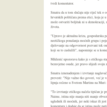
tvrdi komentator.
Smatra da u tom slučaju nije riječ tek o o
hrvatskih političara prema etici, koja je 
može ostvariti boljitak ni u demokraciji
života.
"Upravo je aktualna kriza, gospodarska pa 
neetičkoga ponašanja moćnih grupa i poj
djelovanje na odgovornost pozvani tek oni 
koji su to zaslužili", napominje se u kom
Miklenić upozorava kako je s etičkoga sta
bezuvjetne osude, jer pravo slijedi svoju 
Smatra iznenađenjem i izvrtanje naglavač
prevesti: "Nije važno tko govori, već je 
lipnja rečeno u Svetom Martinu na Muri: "
"To izvrtanje etičkoga načela tipičan je pr
Naime, istina nije manja niti manje obvez
uglednik ili moćnik, jer neki iskaz ili jest 
komentaru i dodaje da se istina može potis