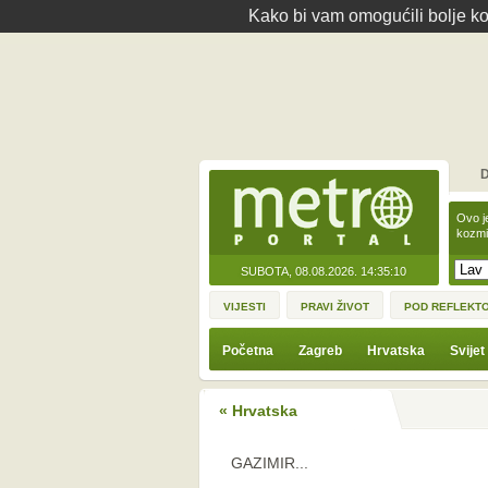
Kako bi vam omogućili bolje kor
D
Ovo j
kozmi
SUBOTA, 08.08.2026.
14:35:10
VIJESTI
PRAVI ŽIVOT
POD REFLEKT
Početna
Zagreb
Hrvatska
Svijet
« Hrvatska
GAZIMIR...