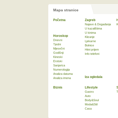
Mapa stranice
Početna
Zagreb
Najave & Događanja
K
U kazalištima
U kinima
Horoskop
Klizanje
Dnevni
Ljekarne
Tjedni
Bolnice
Mjesečni
Hitni prijem
Godišnji
Info telefoni
Kineski
Erotski
Sanjarica
Numerologija
Analiza datuma
Iza ogledala
Analiza imena
Biznis
Lifestyle
Gastro
T
Auto
Body&Soul
Moda&Stil
Casa