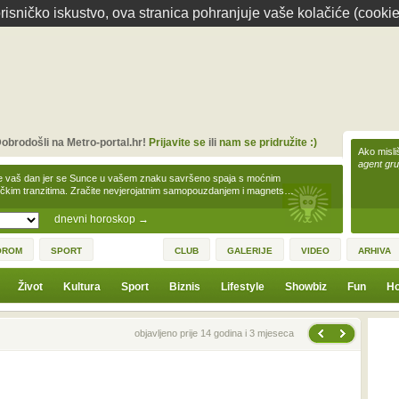
isničko iskustvo, ova stranica pohranjuje vaše kolačiće (cookie
obrodošli na Metro-portal.hr!
Prijavite se
ili
nam se pridružite :)
Ako misliš
agent gr
e vaš dan jer se Sunce u vašem znaku savršeno spaja s moćnim
čkim tranzitima. Zračite nevjerojatnim samopouzdanjem i magnets…
dnevni horoskop
→
OROM
SPORT
CLUB
GALERIJE
VIDEO
ARHIVA
Život
Kultura
Sport
Biznis
Lifestyle
Showbiz
Fun
Ho
Sljedeća vijest
Prethodna vijest
objavljeno prije 14 godina i 3 mjeseca