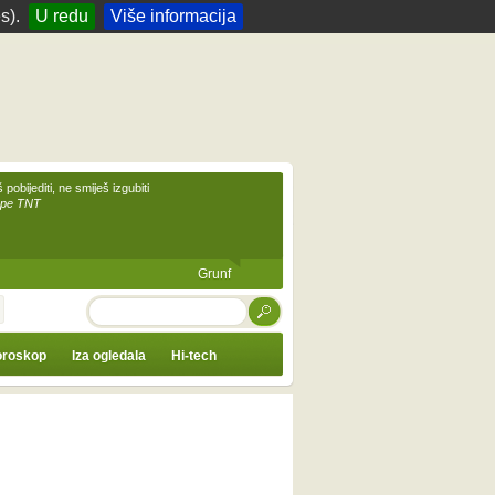
s).
U redu
Više informacija
 pobijediti, ne smiješ izgubiti
upe TNT
Grunf
TRAŽI
roskop
Iza ogledala
Hi-tech