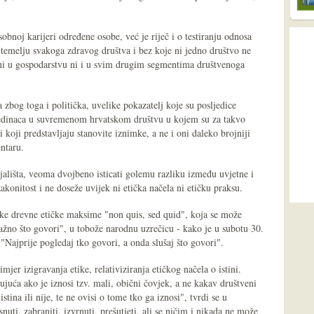
sobnoj karijeri određene osobe, već je riječ i o testiranju odnosa
u temelju svakoga zdravog društva i bez koje ni jedno društvo ne
, ni u gospodarstvu ni i u svim drugim segmentima društvenoga
zbog toga i politička, uvelike pokazatelj koje su posljedice
edinaca u suvremenom hrvatskom društvu u kojem su za takvo
koji predstavljaju stanovite iznimke, a ne i oni daleko brojniji
entaru.
jališta, veoma dvojbeno isticati golemu razliku između uvjetne i
zakonitost i ne doseže uvijek ni etička načela ni etičku praksu.
ke drevne etičke maksime "non quis, sed quid", koja se može
važno što govori", u tobože narodnu uzrečicu - kako je u subotu 30.
Najprije pogledaj tko govori, a onda slušaj što govori".
imjer izigravanja etike, relativiziranja etičkog načela o istini.
ujuća ako je iznosi tzv. mali, obični čovjek, a ne kakav društveni
istina ili nije, te ne ovisi o tome tko ga iznosi", tvrdi se u
nuti, zabraniti, izvrnuti, prešutjeti, ali se ničim i nikada ne može