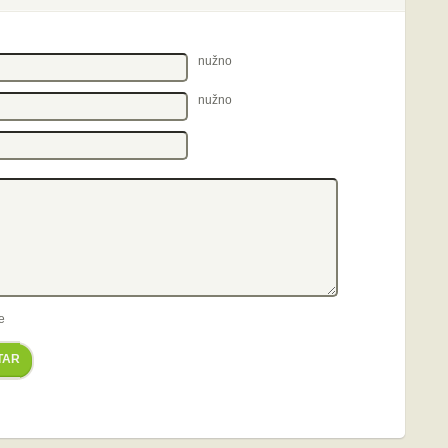
nužno
nužno
e
TAR