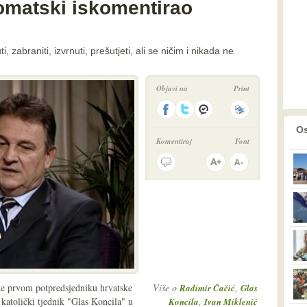
lomatski iskomentirao
i, zabraniti, izvrnuti, prešutjeti, ali se ničim i nikada ne
Objavi na
Print
prethodno
2
Os
Komentiraj
Font
de prvom potpredsjedniku hrvatske
Više o
,
Radimir Čačić
Glas
atolički tjednik "Glas Koncila" u
,
Koncila
Ivan Miklenić