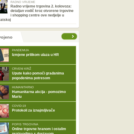
RADNO VRIJEME
Radno vrijeme trgovina 2. kolovoza:
detaljan vodič kroz otvorene trgovine
i shopping centre ove nedjelje u
atskoj
tranice
vojeno
PANDEMIJA
Izmjene prilikom ulaza u HR
CRVENI KRIŽ
Upute kako pomoći građanima
pogođenima potresom
HUMANITARNO
Humanitarna akcija - pomozimo
Mariu
COVID-19
Protokoli za iznajmljivače
POPIS TRGOVINA
Online trgovne hranom i ostalim
proizvodima s dostavom