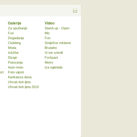
Galerije
Video
Za opuštanje
Stand-up - Open
Fun
Mic
Događanja
Fun
Clubbing
Smiješne reklame
Moda
Brutalno
Izložbe
Vi ste snimili
Dizajn
Foršpani
Putovanja
Metro
Auto-moto
Iza ogledala
ort
Foto vijesti
Karikatura dana
Uhvati duh ljeta
Uhvati duh ljeta 2010