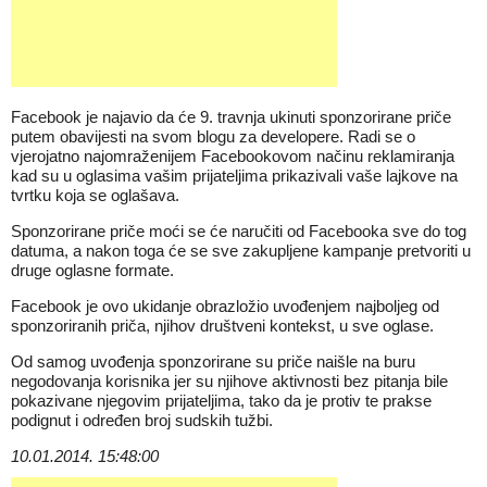
Facebook je najavio da će 9. travnja ukinuti sponzorirane priče
putem obavijesti na svom blogu za developere. Radi se o
vjerojatno najomraženijem Facebookovom načinu reklamiranja
kad su u oglasima vašim prijateljima prikazivali vaše lajkove na
tvrtku koja se oglašava.
Sponzorirane priče moći se će naručiti od Facebooka sve do tog
datuma, a nakon toga će se sve zakupljene kampanje pretvoriti u
druge oglasne formate.
Facebook je ovo ukidanje obrazložio uvođenjem najboljeg od
sponzoriranih priča, njihov društveni kontekst, u sve oglase.
Od samog uvođenja sponzorirane su priče naišle na buru
negodovanja korisnika jer su njihove aktivnosti bez pitanja bile
pokazivane njegovim prijateljima, tako da je protiv te prakse
podignut i određen broj sudskih tužbi.
10.01.2014. 15:48:00