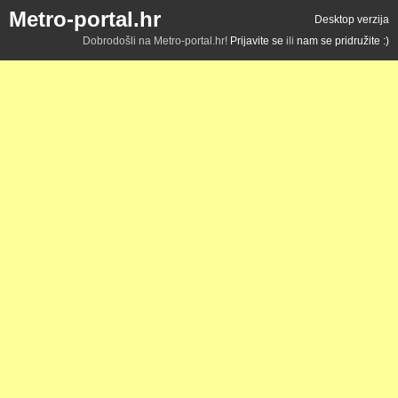
Metro-portal.hr
Desktop verzija
Dobrodošli na Metro-portal.hr!
Prijavite se
ili
nam se pridružite :)