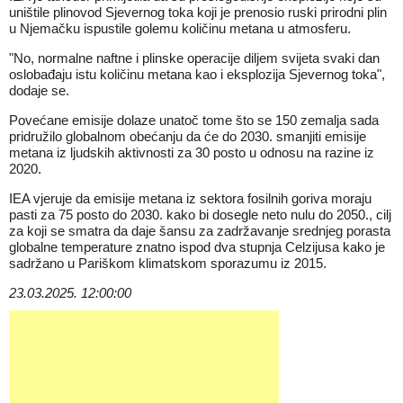
uništile plinovod Sjevernog toka koji je prenosio ruski prirodni plin
u Njemačku ispustile golemu količinu metana u atmosferu.
"No, normalne naftne i plinske operacije diljem svijeta svaki dan
oslobađaju istu količinu metana kao i eksplozija Sjevernog toka",
dodaje se.
Povećane emisije dolaze unatoč tome što se 150 zemalja sada
pridružilo globalnom obećanju da će do 2030. smanjiti emisije
metana iz ljudskih aktivnosti za 30 posto u odnosu na razine iz
2020.
IEA vjeruje da emisije metana iz sektora fosilnih goriva moraju
pasti za 75 posto do 2030. kako bi dosegle neto nulu do 2050., cilj
za koji se smatra da daje šansu za zadržavanje srednjeg porasta
globalne temperature znatno ispod dva stupnja Celzijusa kako je
sadržano u Pariškom klimatskom sporazumu iz 2015.
23.03.2025. 12:00:00