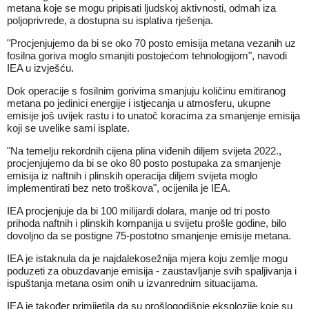
metana koje se mogu pripisati ljudskoj aktivnosti, odmah iza
poljoprivrede, a dostupna su isplativa rješenja.
"Procjenjujemo da bi se oko 70 posto emisija metana vezanih uz
fosilna goriva moglo smanjiti postojećom tehnologijom", navodi
IEA u izvješću.
Dok operacije s fosilnim gorivima smanjuju količinu emitiranog
metana po jedinici energije i istjecanja u atmosferu, ukupne
emisije još uvijek rastu i to unatoč koracima za smanjenje emisija
koji se uvelike sami isplate.
"Na temelju rekordnih cijena plina viđenih diljem svijeta 2022.,
procjenjujemo da bi se oko 80 posto postupaka za smanjenje
emisija iz naftnih i plinskih operacija diljem svijeta moglo
implementirati bez neto troškova", ocijenila je IEA.
IEA procjenjuje da bi 100 milijardi dolara, manje od tri posto
prihoda naftnih i plinskih kompanija u svijetu prošle godine, bilo
dovoljno da se postigne 75-postotno smanjenje emisije metana.
IEA je istaknula da je najdalekosežnija mjera koju zemlje mogu
poduzeti za obuzdavanje emisija - zaustavljanje svih spaljivanja i
ispuštanja metana osim onih u izvanrednim situacijama.
IEA je također primijetila da su prošlogodišnje eksplozije koje su