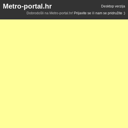
Metro-portal.hr
Desktop verzija
Dobrodošli na Metro-portal.hr!
Prijavite se
ili
nam se pridružite :)