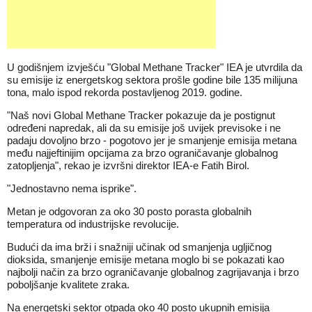
U godišnjem izvješću "Global Methane Tracker" IEA je utvrdila da
su emisije iz energetskog sektora prošle godine bile 135 milijuna
tona, malo ispod rekorda postavljenog 2019. godine.
"Naš novi Global Methane Tracker pokazuje da je postignut
određeni napredak, ali da su emisije još uvijek previsoke i ne
padaju dovoljno brzo - pogotovo jer je smanjenje emisija metana
među najjeftinijim opcijama za brzo ograničavanje globalnog
zatopljenja", rekao je izvršni direktor IEA-e Fatih Birol.
"Jednostavno nema isprike".
Metan je odgovoran za oko 30 posto porasta globalnih
temperatura od industrijske revolucije.
Budući da ima brži i snažniji učinak od smanjenja ugljičnog
dioksida, smanjenje emisije metana moglo bi se pokazati kao
najbolji način za brzo ograničavanje globalnog zagrijavanja i brzo
poboljšanje kvalitete zraka.
Na energetski sektor otpada oko 40 posto ukupnih emisija