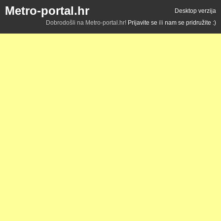
Metro-portal.hr
Desktop verzija
Dobrodošli na Metro-portal.hr!
Prijavite se
ili
nam se pridružite :)