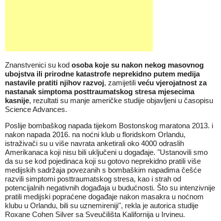
Znanstvenici su kod
osoba koje su nakon nekog masovnog
ubojstva ili prirodne katastrofe neprekidno putem medija
nastavile pratiti njihov razvoj
, zamijetili
veću vjerojatnost za
nastanak simptoma posttraumatskog stresa mjesecima
kasnije
, rezultati su manje američke studije objavljeni u časopisu
Science Advances.
Poslije bombaškog napada tijekom Bostonskog maratona 2013. i
nakon napada 2016. na noćni klub u floridskom Orlandu,
istraživači su u više navrata anketirali oko 4000 odraslih
Amerikanaca koji nisu bili uključeni u događaje. "Ustanovili smo
da su se kod pojedinaca koji su gotovo neprekidno pratili više
medijskih sadržaja povezanih s bombaškim napadima češće
razvili simptomi posttraumatskog stresa, kao i strah od
potencijalnih negativnih događaja u budućnosti. Što su intenzivnije
pratili medijski popraćene događaje nakon masakra u noćnom
klubu u Orlandu, bili su uznemireniji", rekla je autorica studije
Roxane Cohen Silver sa Sveučilišta Kalifornija u Irvineu.