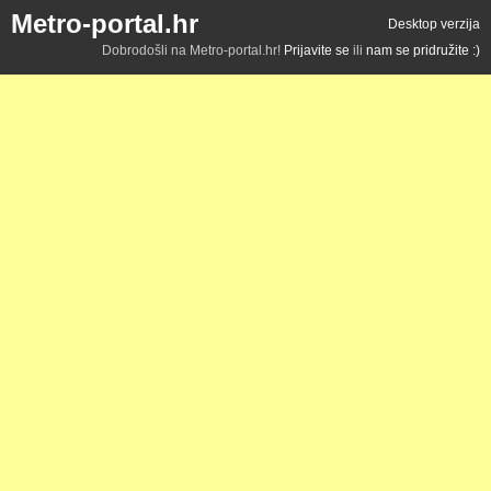
Metro-portal.hr
Desktop verzija
Dobrodošli na Metro-portal.hr!
Prijavite se
ili
nam se pridružite :)