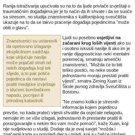
Ranija istraživanja upućivala su na to da ljude privlače izvještaji o
traumatičnim događajima jer je to način da ih shvate i da se suoče
sa stresom, no studija znanstvenika s kalifornijskog sveučilišta
ukazuje na to da se takvo praćenje događaja pojedincima "može
obiti o glavu".
Ljudi su posebno
osjetljivi na
Znanstvenici su ustanovili
začarani krug loših vijesti
ako su
da opetovano izlaganje
i osobno iskusili nasilje ili ako im je
eksplicitnom sadržaju
ranije dijagnosticiran neki mentalni
koje uključuje nasilje
poremećaj, smatraju američki
može pojačati strah od
znanstvenici. "Možda će to biti
nekih događaja koji tek
teško postići, no neke osobe
slijede, a to pak potiče
jednostavno moraju prestati pratiti
pojedinca da nastavi
vijesti", smatra Ziming Xuan iz
pratiti medijske izvještaje
Škole javnog zdravlja Sveučilišta u
o idućem bombaškom
Bostonu.
napadu, pucnjavi ili
prirodnoj katastrofi.
"Ne znamo koliko je stresnih
informacija kojem pojedincu
previše, no kada prateći vijesti shvatite da osjećate nelagodu,
nemojte im se više izlagati, jednostavno ih prestanite pratiti ili
porazgovarajte s nekim tko vam može pomoći", kaže Xuan, koji
nije sudjelovao u studiji. Dodaje da je ovaj savjet "možda i
značajniji kada su posrijedi djeca i mladi, koji su češće izloženi