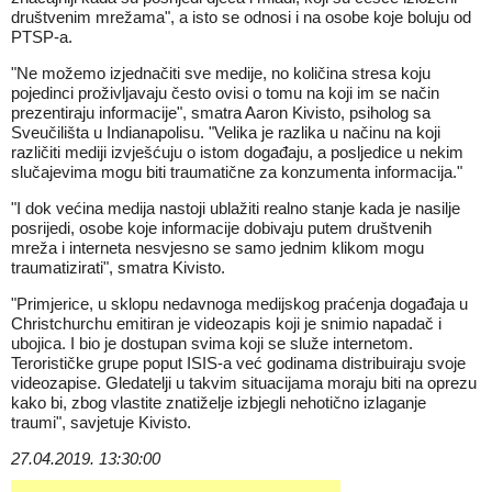
društvenim mrežama", a isto se odnosi i na osobe koje boluju od
PTSP-a.
"Ne možemo izjednačiti sve medije, no količina stresa koju
pojedinci proživljavaju često ovisi o tomu na koji im se način
prezentiraju informacije", smatra Aaron Kivisto, psiholog sa
Sveučilišta u Indianapolisu. "Velika je razlika u načinu na koji
različiti mediji izvješćuju o istom događaju, a posljedice u nekim
slučajevima mogu biti traumatične za konzumenta informacija."
"I dok većina medija nastoji ublažiti realno stanje kada je nasilje
posrijedi, osobe koje informacije dobivaju putem društvenih
mreža i interneta nesvjesno se samo jednim klikom mogu
traumatizirati", smatra Kivisto.
"Primjerice, u sklopu nedavnoga medijskog praćenja događaja u
Christchurchu emitiran je videozapis koji je snimio napadač i
ubojica. I bio je dostupan svima koji se služe internetom.
Terorističke grupe poput ISIS-a već godinama distribuiraju svoje
videozapise. Gledatelji u takvim situacijama moraju biti na oprezu
kako bi, zbog vlastite znatiželje izbjegli nehotično izlaganje
traumi", savjetuje Kivisto.
27.04.2019. 13:30:00