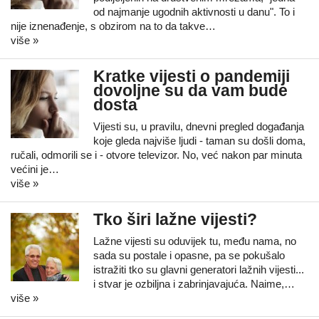
od najmanje ugodnih aktivnosti u danu". To i
nije iznenađenje, s obzirom na to da takve…
više »
Kratke vijesti o pandemiji
dovoljne su da vam bude
dosta
Vijesti su, u pravilu, dnevni pregled događanja
koje gleda najviše ljudi - taman su došli doma,
ručali, odmorili se i - otvore televizor. No, već nakon par minuta
većini je…
više »
Tko širi lažne vijesti?
Lažne vijesti su oduvijek tu, među nama, no
sada su postale i opasne, pa se pokušalo
istražiti tko su glavni generatori lažnih vijesti...
i stvar je ozbiljna i zabrinjavajuća. Naime,…
više »