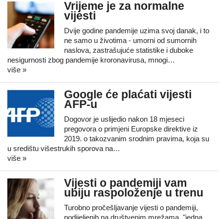
Vrijeme je za normalne
vijesti
Dvije godine pandemije uzima svoj danak, i to
ne samo u životima - umorni od sumornih
naslova, zastrašujuće statistike i duboke
nesigurnosti zbog pandemije kroronavirusa, mnogi…
više »
Google će plaćati vijesti
AFP-u
Dogovor je uslijedio nakon 18 mjeseci
pregovora o primjeni Europske direktive iz
2019. o takozvanim srodnim pravima, koja su
u središtu višestrukih sporova na…
više »
Vijesti o pandemiji vam
ubiju raspoloženje u trenu
Turobno pročešljavanje vijesti o pandemiji,
podijeljenih na društvenim mrežama, "jedna