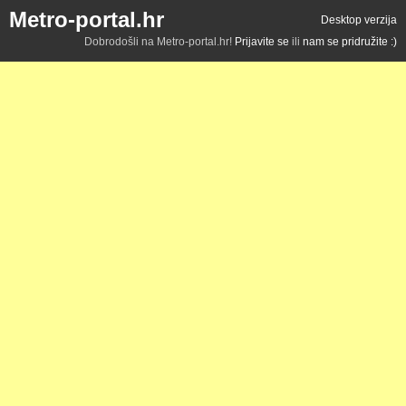
Metro-portal.hr
Desktop verzija
Dobrodošli na Metro-portal.hr!
Prijavite se
ili
nam se pridružite :)