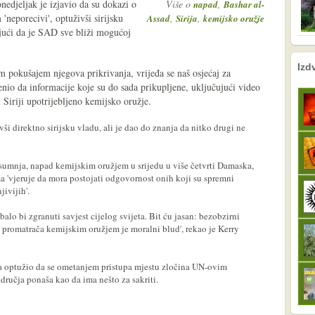
nedjeljak je izjavio da su dokazi o
Više o
,
napad
Bashar al-
neporecivi', optuživši sirijsku
,
,
Assad
Sirija
kemijsko oružje
ujući da je SAD sve bliži mogućoj
nema prethodne s
sljedeće
Izd
 pokušajem njegova prikrivanja, vrijeđa se naš osjećaj za
enio da informacije koje su do sada prikupljene, uključujući video
u Siriji upotrijebljeno kemijsko oružje.
vši direktno sirijsku vladu, ali je dao do znanja da nitko drugi ne
sumnja, napad kemijskim oružjem u srijedu u više četvrti Damaska,
 'vjeruje da mora postojati odgovornost onih koji su spremni
jivijih'.
ebalo bi zgranuti savjest cijelog svijeta. Bit ću jasan: bezobzirni
ih promatrača kemijskim oružjem je moralni blud', rekao je Kerry
da optužio da se ometanjem pristupa mjestu zločina UN-ovim
ručja ponaša kao da ima nešto za sakriti.