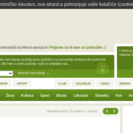
isničko iskustvo, ova stranica pohranjuje vaše kolačiće (cookie
obrodošli na Metro-portal.hr!
Prijavite se
ili
nam se pridružite :)
I mene je
ministar 
zde vam danas pružaju punu podršku za ostvarenje ambicioznih poslovnih
a. Bit ćete u centru pažnje i vaši će prijedlozi nai…
dnevni horoskop
→
OROM
SPORT
CLUB
GALERIJE
VIDEO
ARHIVA
Život
Kultura
Sport
Biznis
Lifestyle
Showbiz
Fun
Ho
Sljedeća vijest
Prethodna vijest
objavljeno prije 13 godina i 1 mjesec