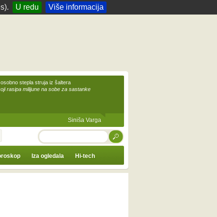
s).
U redu
Više informacija
 osobno stepla struja iz šaltera
koji rasipa milijune na sobe za sastanke
Siniša Varga
TRAŽI
roskop
Iza ogledala
Hi-tech