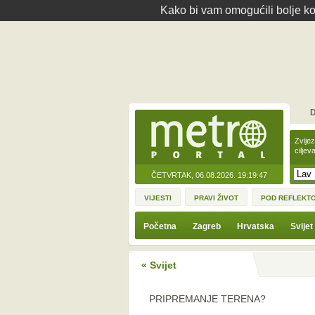
Kako bi vam omogućili bolje kor
D
Zvije
ciljev
ČETVRTAK, 06.08.2026.
19:19:47
VIJESTI
PRAVI ŽIVOT
POD REFLEKT
Početna
Zagreb
Hrvatska
Svijet
« Svijet
PRIPREMANJE TERENA?