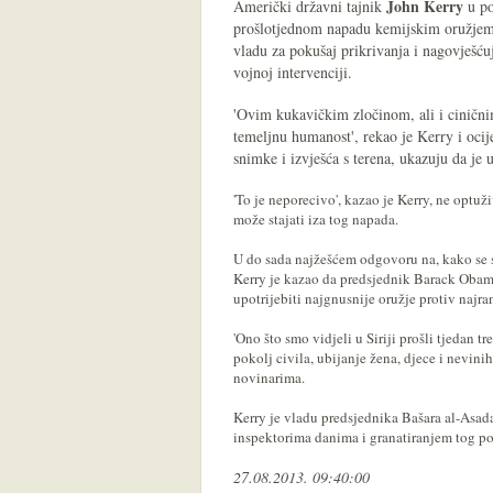
John Kerry
Američki državni tajnik
u po
prošlotjednom napadu kemijskim oružjem '
vladu za pokušaj prikrivanja i nagovješć
vojnoj intervenciji.
'Ovim kukavičkim zločinom, ali i ciničnim
temeljnu humanost', rekao je Kerry i ocij
snimke i izvješća s terena, ukazuju da je 
'To je neporecivo', kazao je Kerry, ne optuži
može stajati iza tog napada.
U do sada najžešćem odgovoru na, kako se 
Kerry je kazao da predsjednik Barack Obama
upotrijebiti najgnusnije oružje protiv najran
'Ono što smo vidjeli u Siriji prošli tjedan tr
pokolj civila, ubijanje žena, djece i nevin
novinarima.
Kerry je vladu predsjednika Bašara al-Asa
inspektorima danima i granatiranjem tog pod
27.08.2013. 09:40:00