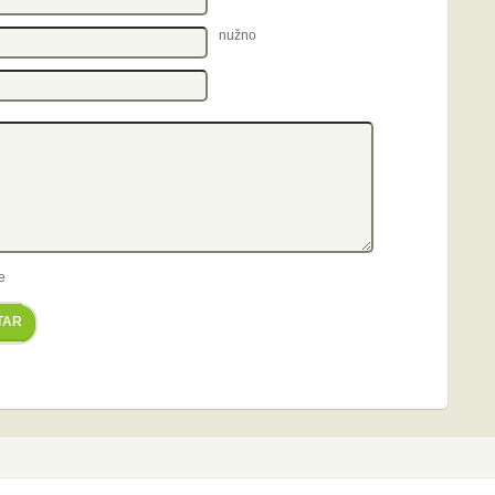
nužno
e
TAR