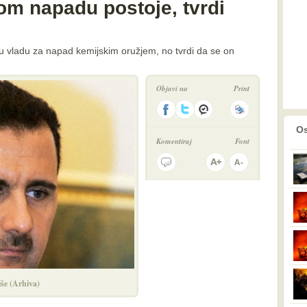
om napadu postoje, tvrdi
sku vladu za napad kemijskim oružjem, no tvrdi da se on
Objavi na
Print
prethodno
2
Os
Komentiraj
Font
iše (Arhiva)