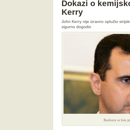
Dokazi o kemijsk
Kerry
John Kerry nije izravno optužio sirij
sigurno dogodio
Basharu se loše p