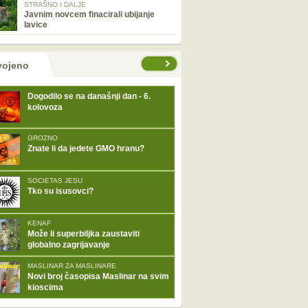
STRAŠNO I DALJE
Javnim novcem finacirali ubijanje
lavice
tranice
vojeno
Dogodilo se na današnji dan - 6.
kolovoza
GROZNO
Znate li da jedete GMO hranu?
SOCIETAS JESU
Tko su isusovci?
KENAF
Može li superbiljka zaustaviti
globalno zagrijavanje
MASLINAR ZA MASLINARE
Novi broj časopisa Maslinar na svim
kioscima