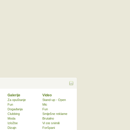
Galerije
Video
Za opuštanje
Stand-up - Open
Fun
Mic
Događanja
Fun
Clubbing
Smiješne reklame
Moda
Brutalno
Izložbe
Vi ste snimili
Dizajn
Foršpani