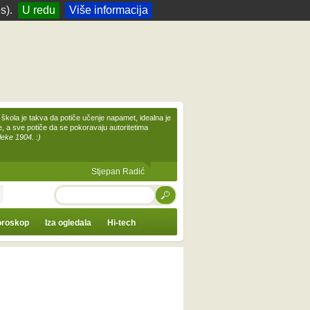
s).
U redu
Više informacija
škola je takva da potiče učenje napamet, idealna je
te, a sve potiče da se pokoravaju autoritetima
leke 1904. :)
Stjepan Radić
TRAŽI
roskop
Iza ogledala
Hi-tech