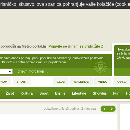
isničko iskustvo, ova stranica pohranjuje vaše kolačiće (cookie
obrodošli na Metro-portal.hr!
Prijavite se
ili
nam se pridružite :)
Hrvatska 
za biflan
izjavio da
zde vam danas pružaju punu podršku za ostvarenje ambicioznih poslovnih
a. Bit ćete u centru pažnje i vaši će prijedlozi nai…
dnevni horoskop
→
OROM
SPORT
CLUB
GALERIJE
VIDEO
ARHIVA
Život
Kultura
Sport
Biznis
Lifestyle
Showbiz
Fun
Ho
Sljedeća vijest
Prethodna vijest
objavljeno prije 13 godina i 2 mjeseca