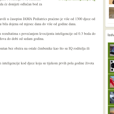
a će donijeti odlučan bod za
bjavili u časopisu JAMA Pediatrics praćeno je više od 1300 djece od
su bila dojena od mjesec dana do više od godine dana.
u rezultatima s povećanjem kvocijenta inteligencije od 0.3 boda do
nema prethodne s
sljedeće
Izd
dova do dobi od sedam godina.
isutan bez obzira na ostale čimbenike kao što su IQ roditelja ili
 inteligencije kod djece koja su tijekom prvih pola godine života