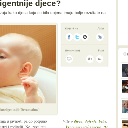
igentnije djece?
uju kako djeca koja su bila dojena imaju bolje rezultate na
Objavi na
Print
Komentiraj
Font
prethodno
2
Os
 inteligentniji (Dreamstime)
enja u javnosti pa do potpuno
Više o
,
,
,
djeca
dojenje
bebe
tri i roditelji. No, rezultati
,
kvocijent inteligencije
IQ