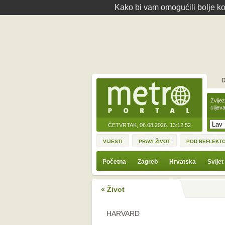
Kako bi vam omogućili bolje kor
D
Zvije
ciljev
ČETVRTAK, 06.08.2026.
13:12:52
VIJESTI
PRAVI ŽIVOT
POD REFLEKT
Početna
Zagreb
Hrvatska
Svijet
« Život
HARVARD