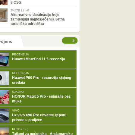
8 OSS
ZNATE LI IH?
Alternativne destinacije koje
zamjenjuju najposjećenija ljetna
turistička odredišta
tranice
vojeno
RECENZIJA
Huawei MatePad 11.5 recenzija
RECENZIJA
Huawei P60 Pro - recenzija sjajnog
uređaja
SJAJNO
HONOR Magic5 Pro - snimajte bez
muke
VIVO
Uz vivo X90 Pro uhvatite ljepotu
prirode u proljeće
PUTOPIS :)
Tajland za početnike - Andamansko