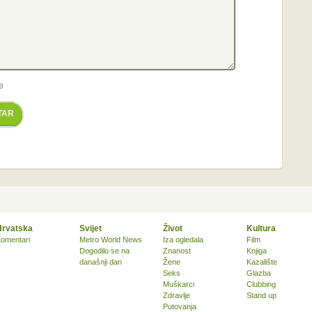
e
TAR
Hrvatska
Svijet
Život
Kultura
omentari
Metro World News
Iza ogledala
Film
Dogodilo se na
Znanost
Knjiga
današnji dan
Žene
Kazalište
Seks
Glazba
Muškarci
Clubbing
Zdravlje
Stand up
Putovanja