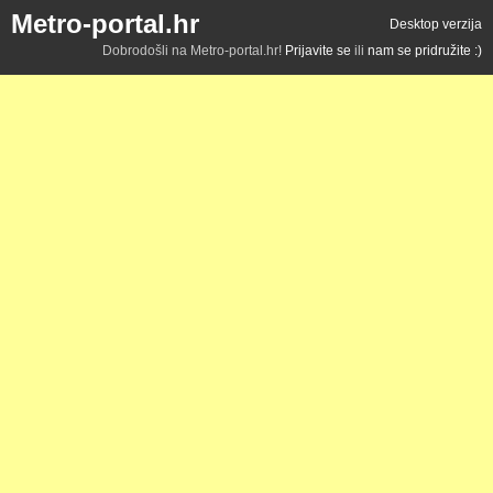
Metro-portal.hr
Desktop verzija
Dobrodošli na Metro-portal.hr!
Prijavite se
ili
nam se pridružite :)