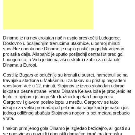
Dinamo je na nevjerojatan način uspio preskočiti Ludogorec.
Doslovno u posljednjim trenucima utakmice, u osmoj minuti
sudačke nadoknade Dinamo je uspio postići pogodak vrijedan
prolaska dalje. Alispahić je uputio posljednji centaršut pred gol
Ludogoreca, a Vida je bio najviši u skoku i zabio za ostanak
Dinama u Europi.
Gosti iz Bugarske odlučnije su krenuli u susret, nametnuli se na
travnjaku stadiona u Maksimiru i za takav su pristup nagrađeni
vodstvom već u 12. minuti. Stojanov je izveo slobodan udarac
iskosa s desne strane, vratar Dinama Kelava loše je procijenio let
lopte, a njegovu je pogrešku kaznio kapetan Ludogoreca
Gargorov i glavom poslao loptu u mrežu. Gargorov se tako
iskupio za veliki promašaj od pet minuta ranije kada je nakon još
jednog odličnog ubačaja Stojanova nogom s pet metara prebacio
vrata.
I nakon primljenog gola Dinamo je izgledao bezidejno, ali gosti su
se podsvjesno povukli i dopustili domaćim igračima terensku