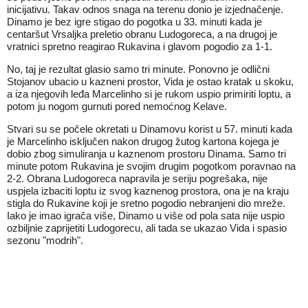
inicijativu. Takav odnos snaga na terenu donio je izjednačenje.
Dinamo je bez igre stigao do pogotka u 33. minuti kada je
centaršut Vrsaljka preletio obranu Ludogoreca, a na drugoj je
vratnici spretno reagirao Rukavina i glavom pogodio za 1-1.
No, taj je rezultat glasio samo tri minute. Ponovno je odlični
Stojanov ubacio u kazneni prostor, Vida je ostao kratak u skoku,
a iza njegovih leđa Marcelinho si je rukom uspio primiriti loptu, a
potom ju nogom gurnuti pored nemoćnog Kelave.
Stvari su se počele okretati u Dinamovu korist u 57. minuti kada
je Marcelinho isključen nakon drugog žutog kartona kojega je
dobio zbog simuliranja u kaznenom prostoru Dinama. Samo tri
minute potom Rukavina je svojim drugim pogotkom poravnao na
2-2. Obrana Ludogoreca napravila je seriju pogrešaka, nije
uspjela izbaciti loptu iz svog kaznenog prostora, ona je na kraju
stigla do Rukavine koji je sretno pogodio nebranjeni dio mreže.
Iako je imao igrača više, Dinamo u više od pola sata nije uspio
ozbiljnie zaprijetiti Ludogorecu, ali tada se ukazao Vida i spasio
sezonu "modrih".