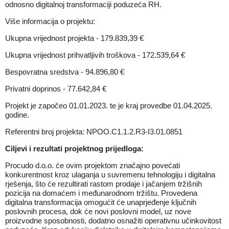
odnosno digitalnoj transformaciji poduzeća RH.
Više informacija o projektu:
Ukupna vrijednost projekta - 179.839,39 €
Ukupna vrijednost prihvatljivih troškova - 172.539,64 €
Bespovratna sredstva - 94.896,80 €
Privatni doprinos - 77.642,84 €
Projekt je započeo 01.01.2023. te je kraj provedbe 01.04.2025.
godine.
Referentni broj projekta: NPOO.C1.1.2.R3-I3.01.0851
Ciljevi i rezultati projektnog prijedloga:
Procudo d.o.o. će ovim projektom značajno povećati
konkurentnost kroz ulaganja u suvremenu tehnologiju i digitalna
rješenja, što će rezultirati rastom prodaje i jačanjem tržišnih
pozicija na domaćem i međunarodnom tržištu. Provedena
digitalna transformacija omogućit će unaprjeđenje ključnih
poslovnih procesa, dok će novi poslovni model, uz nove
proizvodne sposobnosti, dodatno osnažiti operativnu učinkovitost