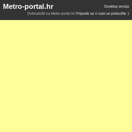
Metro-portal.hr
Desktop verzija
Dobrodošli na Metro-portal.hr!
Prijavite se
ili
nam se pridružite :)