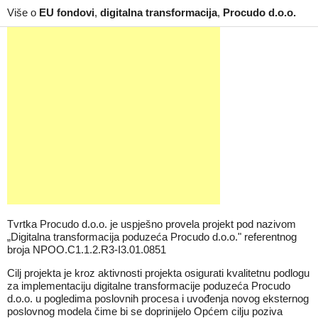
Više o
EU fondovi
,
digitalna transformacija
,
Procudo d.o.o.
Tvrtka Procudo d.o.o. je uspješno provela projekt pod nazivom
„Digitalna transformacija poduzeća Procudo d.o.o." referentnog
broja NPOO.C1.1.2.R3-I3.01.0851
Cilj projekta je kroz aktivnosti projekta osigurati kvalitetnu podlogu
za implementaciju digitalne transformacije poduzeća Procudo
d.o.o. u pogledima poslovnih procesa i uvođenja novog eksternog
poslovnog modela čime bi se doprinijelo Općem cilju poziva