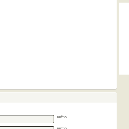
nužno
nužno