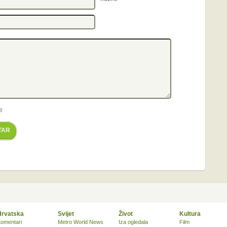
e
TAR
Hrvatska
Svijet
Život
Kultura
omentari
Metro World News
Iza ogledala
Film