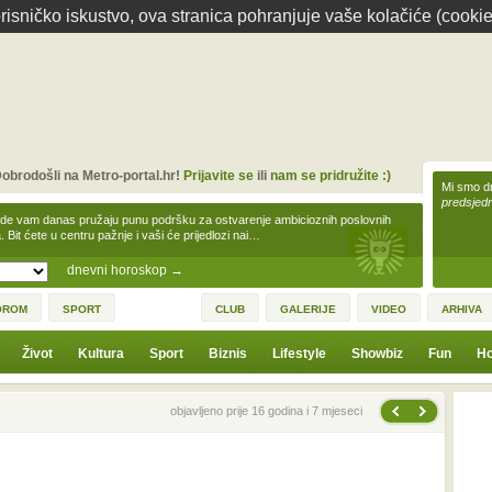
isničko iskustvo, ova stranica pohranjuje vaše kolačiće (cookie
obrodošli na Metro-portal.hr!
Prijavite se
ili
nam se pridružite :)
Mi smo dr
predsjedn
zde vam danas pružaju punu podršku za ostvarenje ambicioznih poslovnih
a. Bit ćete u centru pažnje i vaši će prijedlozi nai…
dnevni horoskop
→
OROM
SPORT
CLUB
GALERIJE
VIDEO
ARHIVA
Život
Kultura
Sport
Biznis
Lifestyle
Showbiz
Fun
Ho
Sljedeća vijest
Prethodna vijest
objavljeno prije 16 godina i 7 mjeseci