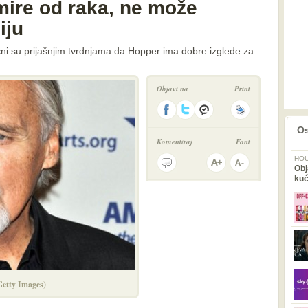
ire od raka, ne može
iju
ni su prijašnjim tvrdnjama da Hopper ima dobre izglede za
Objavi na
Print
prethodno
2
Os
Komentiraj
Font
HOU
Obj
ku
(Getty Images)