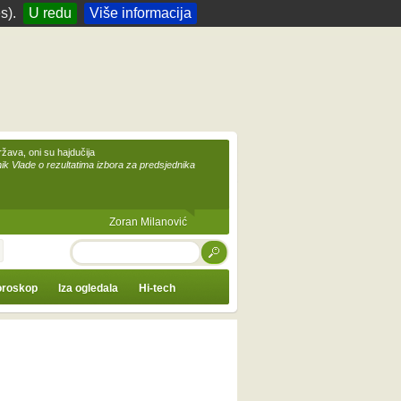
s).
U redu
Više informacija
žava, oni su hajdučija
ik Vlade o rezultatima izbora za predsjednika
Zoran Milanović
TRAŽI
roskop
Iza ogledala
Hi-tech