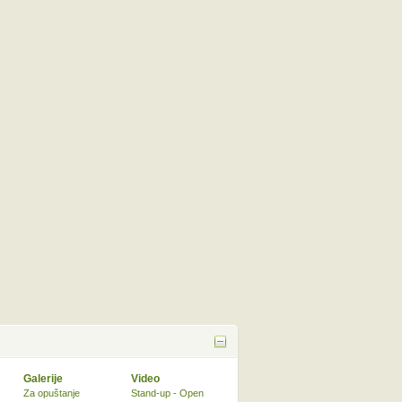
Galerije
Video
Za opuštanje
Stand-up - Open