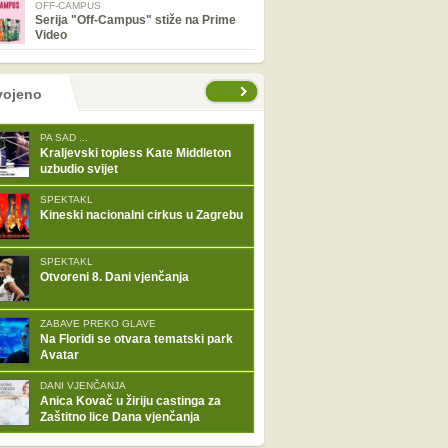
OFF-CAMPUS
Serija "Off-Campus" stiže na Prime
Video
tranice
vojeno
PA SAD ...
Kraljevski topless Kate Middleton
uzbudio svijet
SPEKTAKL
Kineski nacionalni cirkus u Zagrebu
SPEKTAKL
Otvoreni 8. Dani vjenčanja
ZABAVE PREKO GLAVE
Na Floridi se otvara tematski park
Avatar
DANI VJENČANJA
Anica Kovač u žiriju castinga za
Zaštitno lice Dana vjenčanja