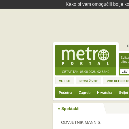
Kako bi vam omogućili bolje kor
D
Zvije
ciljev
ČETVRTAK, 06.08.2026.
02:32:42
VIJESTI
PRAVI ŽIVOT
POD REFLEKT
Početna
Zagreb
Hrvatska
Svijet
« Spektakli
ODVJETNIK MANNIS: