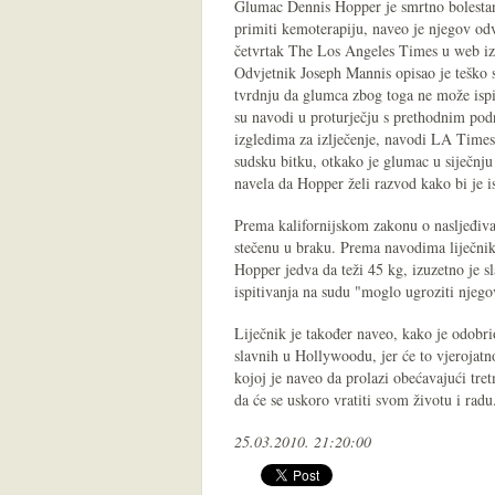
Glumac Dennis Hopper je smrtno bolestan
primiti kemoterapiju, naveo je njegov od
četvrtak The Los Angeles Times u web iz
Odvjetnik Joseph Mannis opisao je teško s
tvrdnju da glumca zbog toga ne može ispi
su navodi u proturječju s prethodnim pod
izgledima za izlječenje, navodi LA Times
sudsku bitku, otkako je glumac u siječnj
navela da Hopper želi razvod kako bi je is
Prema kalifornijskom zakonu o nasljeđiva
stečenu u braku. Prema navodima liječnik
Hopper jedva da teži 45 kg, izuzetno je sl
ispitivanja na sudu "moglo ugroziti njeg
Liječnik je također naveo, kako je odobri
slavnih u Hollywoodu, jer će to vjerojatn
kojoj je naveo da prolazi obećavajući tre
da će se uskoro vratiti svom životu i radu
25.03.2010. 21:20:00