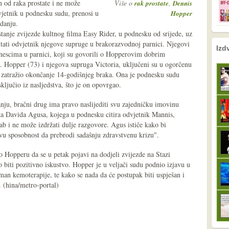
 od raka prostate i ne može
Više o
,
rak prostate
Dennis
vjetnik u podnesku sudu, prenosi u
Hopper
danju.
tanje zvijezde kultnog filma Easy Rider, u podnesku od srijede, uz
tati odvjetnik njegove supruge u brakorazvodnoj parnici. Njegovi
nema prethodne s
sljedeće
Izd
nescima u parnici, koji su govorili o Hopperovim dobrim
. Hopper (73) i njegova supruga Victoria, uključeni su u ogorčenu
u zatražio okončanje 14-godišnjeg braka. Ona je podnesku sudu
ključio iz nasljedstva, što je on opovrgao.
nju, bračni drug ima pravo naslijediti svu zajedničku imovinu
a Davida Agusa, kojega u podnesku citira odvjetnik Mannis,
ab i ne može izdržati dulje razgovore. Agus ističe kako bi
ovu sposobnost da prebrodi sadašnju zdravstvenu krizu".
o Hopperu da se u petak pojavi na dodjeli zvijezde na Stazi
o biti pozitivno iskustvo. Hopper je u veljači sudu podnio izjavu u
tman kemoterapije, te kako se nada da će postupak biti uspješan i
. (hina/metro-portal)