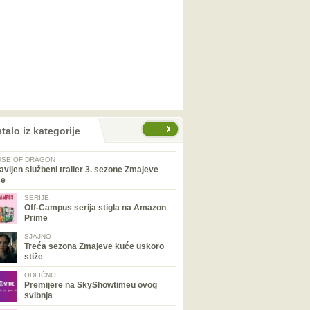
talo iz kategorije
SE OF DRAGON
avljen službeni trailer 3. sezone Zmajeve
će
SERIJE
Off-Campus serija stigla na Amazon
Prime
SJAJNO
Treća sezona Zmajeve kuće uskoro
stiže
ODLIČNO
Premijere na SkyShowtimeu ovog
svibnja