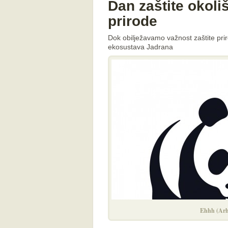
Dan zaštite okoli
prirode
Dok obilježavamo važnost zaštite priro
ekosustava Jadrana
Ehhh (Arh