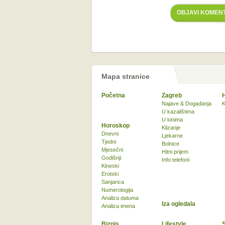
OBJAVI KOMEN
Mapa stranice
Početna
Zagreb
Najave & Događanja
K
U kazalištima
U kinima
Horoskop
Klizanje
Dnevni
Ljekarne
Tjedni
Bolnice
Mjesečni
Hitni prijem
Godišnji
Info telefoni
Kineski
Erotski
Sanjarica
Numerologija
Analiza datuma
Iza ogledala
Analiza imena
Biznis
Lifestyle