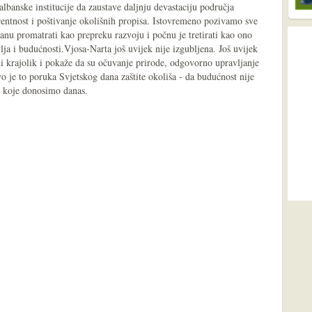
lbanske institucije da zaustave daljnju devastaciju područja
rentnost i poštivanje okolišnih propisa. Istovremeno pozivamo sve
tanu promatrati kao prepreku razvoju i počnu je tretirati kao ono
vlja i budućnosti.Vjosa-Narta još uvijek nije izgubljena. Još uvijek
veni krajolik i pokaže da su očuvanje prirode, odgovorno upravljanje
 je to poruka Svjetskog dana zaštite okoliša - da budućnost nije
a koje donosimo danas.