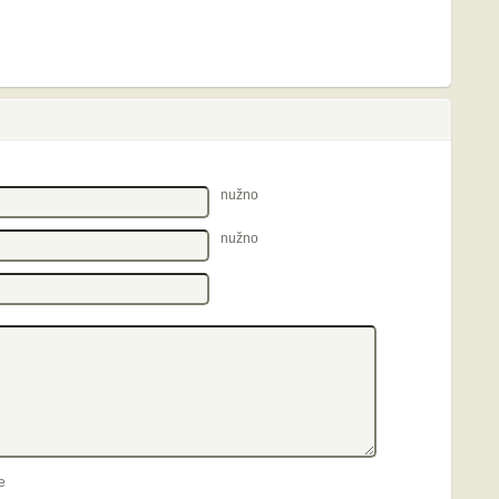
nužno
nužno
e