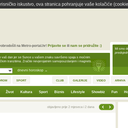
isničko iskustvo, ova stranica pohranjuje vaše kolačiće (cookie
obrodošli na Metro-portal.hr!
Prijavite se
ili
nam se pridružite :)
Mi smo dr
predsjedn
e vaš dan jer se Sunce u vašem znaku savršeno spaja s moćnim
čkim tranzitima. Zračite nevjerojatnim samopouzdanjem i magnets…
dnevni horoskop
→
OROM
SPORT
CLUB
GALERIJE
VIDEO
ARHIVA
Život
Kultura
Sport
Biznis
Lifestyle
Showbiz
Fun
Ho
Sljedeća vijest
Prethodna vijest
objavljeno prije 2 mjeseca i 2 dana