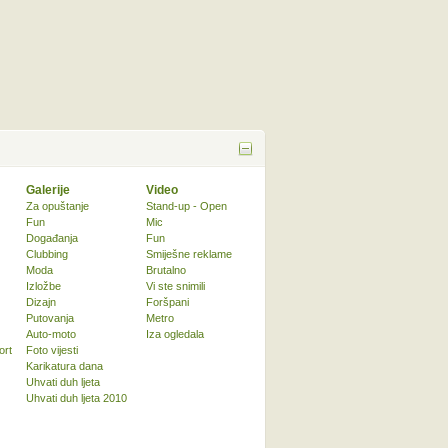
Galerije
Video
Za opuštanje
Stand-up - Open
Fun
Mic
Događanja
Fun
Clubbing
Smiješne reklame
Moda
Brutalno
Izložbe
Vi ste snimili
Dizajn
Foršpani
Putovanja
Metro
Auto-moto
Iza ogledala
ort
Foto vijesti
Karikatura dana
Uhvati duh ljeta
Uhvati duh ljeta 2010