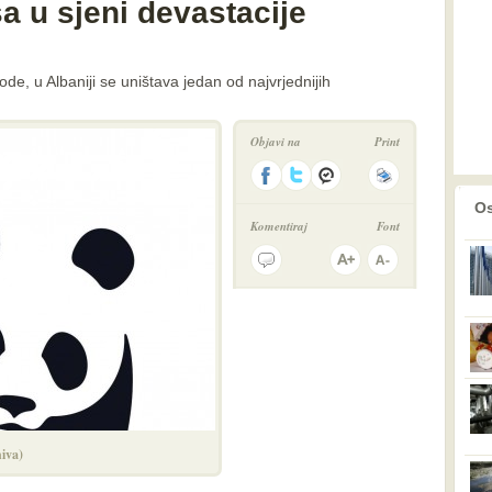
ša u sjeni devastacije
de, u Albaniji se uništava jedan od najvrjednijih
Objavi na
Print
prethodno
2
Os
Komentiraj
Font
iva)