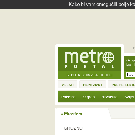
Kako bi vam omogućili bolje kor
D
Ovo j
kozmi
SUBOTA, 08.08.2026.
01:10:19
VIJESTI
PRAVI ŽIVOT
POD REFLEKT
Početna
Zagreb
Hrvatska
Svijet
« Ekosfera
GROZNO