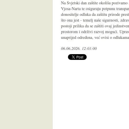
Na Svjetski dan zaštite okoliša pozivamo a
Vjosa-Narta te osiguraju potpunu transpa
donositelje odluka da zaštitu prirode pres
što ona jest - temelj naše sigurnosti, zdra
postoji prilika da se zaštiti ovaj jedinst
prostorom i održivi razvoj mogući. Upravo
unaprijed određena, već ovisi o odlukam
06.06.2026. 12:01:00