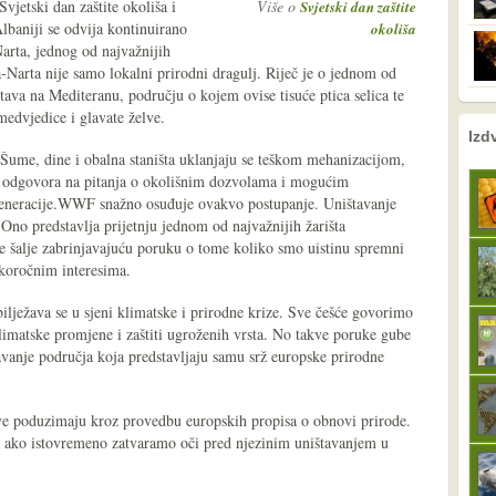
Svjetski dan zaštite okoliša i
Više o
Svjetski dan zaštite
lbaniji se odvija kontinuirano
okoliša
arta, jednog od najvažnijih
-Narta nije samo lokalni prirodni dragulj. Riječ je o jednom od
stava na Mediteranu, području o kojem ovise tisuće ptica selica te
edvjedice i glavate želve.
nema prethodne s
sljedeće
Izd
 Šume, dine i obalna staništa uklanjaju se teškom mehanizacijom,
ih odgovora na pitanja o okolišnim dozvolama i mogućim
 generacije.WWF snažno osuđuje ovakvo postupanje. Uništavanje
Ono predstavlja prijetnju jednom od najvažnijih žarišta
 te šalje zabrinjavajuću poruku o tome koliko smo uistinu spremni
tkoročnim interesima.
bilježava se u sjeni klimatske i prirodne krize. Sve češće govorimo
limatske promjene i zaštiti ugroženih vrsta. No takve poruke gube
anje područja koja predstavljaju samu srž europske prirodne
e poduzimaju kroz provedbu europskih propisa o obnovi prirode.
a ako istovremeno zatvaramo oči pred njezinim uništavanjem u