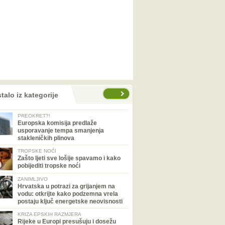
talo iz kategorije
PREOKRET?!
Europska komisija predlaže
usporavanje tempa smanjenja
stakleničkih plinova
TROPSKE NOĆI
Zašto ljeti sve lošije spavamo i kako
pobijediti tropske noći
ZANIMLJIVO
Hrvatska u potrazi za grijanjem na
vodu: otkrijte kako podzemna vrela
postaju ključ energetske neovisnosti
KRIZA EPSKIH RAZMJERA
Rijeke u Europi presušuju i dosežu