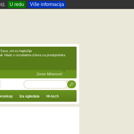
s).
U redu
Više informacija
žava, oni su hajdučija
ik Vlade o rezultatima izbora za predsjednika
Zoran Milanović
TRAŽI
roskop
Iza ogledala
Hi-tech