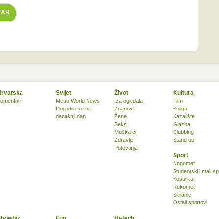
TAR
Hrvatska
Svijet
Život
Kultura
omentari
Metro World News
Iza ogledala
Film
Dogodilo se na
Znanost
Knjiga
današnji dan
Žene
Kazalište
Seks
Glazba
Muškarci
Clubbing
Zdravlje
Stand up
Putovanja
Sport
Nogomet
Studentski i mali sp
Košarka
Rukomet
Skijanje
Ostali sportovi
Showbiz
Fun
Hi-tech