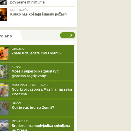
povijesne minimume
PRESTRAŠN
Koliko nas koštaju šumski požari?
tranice
vojeno
GROZNO
Znate li da jedete GMO hranu?
KENAF
Može li superbiljka zaustaviti
globalno zagrijavanje
MASLINAR ZA MASLINARE
Novi broj časopisa Maslinar na svim
kioscima
GUŽVA
Koji je vaš broj na Zemlji?
MONACHUS
Sredozemna medvjedica snimljena
na Cresu