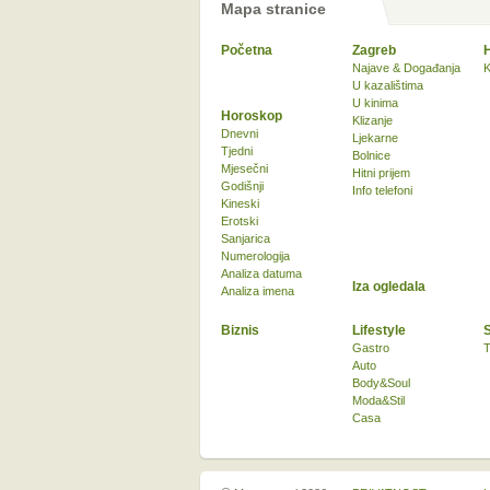
Mapa stranice
Početna
Zagreb
Najave & Događanja
K
U kazalištima
U kinima
Horoskop
Klizanje
Dnevni
Ljekarne
Tjedni
Bolnice
Mjesečni
Hitni prijem
Godišnji
Info telefoni
Kineski
Erotski
Sanjarica
Numerologija
Analiza datuma
Iza ogledala
Analiza imena
Biznis
Lifestyle
Gastro
T
Auto
Body&Soul
Moda&Stil
Casa