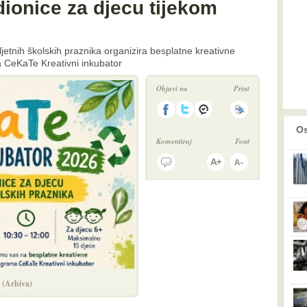
ionice za djecu tijekom
ljetnih školskih praznika organizira besplatne kreativne
a CeKaTe Kreativni inkubator
Objavi na
Print
prethodno
2
Os
Komentiraj
Font
! (Arhiva)