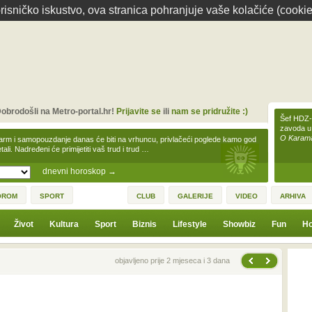
isničko iskustvo, ova stranica pohranjuje vaše kolačiće (cookie
obrodošli na Metro-portal.hr!
Prijavite se
ili
nam se pridružite :)
Šef HDZ-a
zavoda u
O Karamar
arm i samopouzdanje danas će biti na vrhuncu, privlačeći poglede kamo god
tali. Nadređeni će primijetiti vaš trud i trud …
dnevni horoskop
→
OROM
SPORT
CLUB
GALERIJE
VIDEO
ARHIVA
Život
Kultura
Sport
Biznis
Lifestyle
Showbiz
Fun
Ho
Sljedeća vijest
Prethodna vijest
objavljeno prije 2 mjeseca i 3 dana