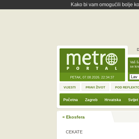
Kako bi vam omogućili bolje kor
D
Vaš š
se kre
PETAK, 07.08.2026.
22:34:37
VIJESTI
PRAVI ŽIVOT
POD REFLEKT
Početna
Zagreb
Hrvatska
Svijet
« Ekosfera
CEKATE