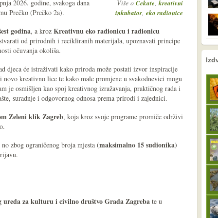
ipnja 2026. godine, svakoga dana
Više o
,
Cekate
kreativni
mu Prečko (Prečko 2a).
,
inkubator
eko radionice
 šest godina
Kreativnu eko radionicu i radionicu
, a kroz
stvarati od prirodnih i recikliranih materijala, upoznavati principe
nosti očuvanja okoliša.
nema prethodne s
sljedeće
Izd
ad djeca će istraživati kako priroda može postati izvor inspiracije
iti novo kreativno lice te kako male promjene u svakodnevici mogu
am je osmišljen kao spoj kreativnog izražavanja, praktičnog rada i
šte, suradnje i odgovornog odnosa prema prirodi i zajednici.
m Zeleni klik Zagreb
, koja kroz svoje programe promiče održivi
o.
maksimalno 15 sudionika
, no zbog ograničenog broja mjesta (
)
rijavu.
 ureda za kulturu i civilno društvo Grada Zagreba
te u