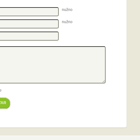
nužno
nužno
e
TAR