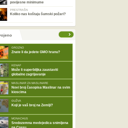
povijesne minimume
PRESTRAŠN
Koliko nas koštaju šumski požari?
tranice
vojeno
GROZNO
Znate li da jedete GMO hranu?
KENAF
Može li superbiljka zaustaviti
globalno zagrijavanje
MASLINAR ZA MASLINARE
Novi broj časopisa Maslinar na svim
kioscima
GUŽVA
Koji je vaš broj na Zemlji?
MONACHUS
Sredozemna medvjedica snimljena
na Cresu