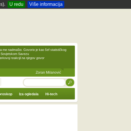
s).
U redu
Više informacija
 me nadmašio. Govorio je kao šef statističkog
 Sovjetskom Savezu
kovoj reakciji na njegov govor
Zoran Milanović
TRAŽI
roskop
Iza ogledala
Hi-tech