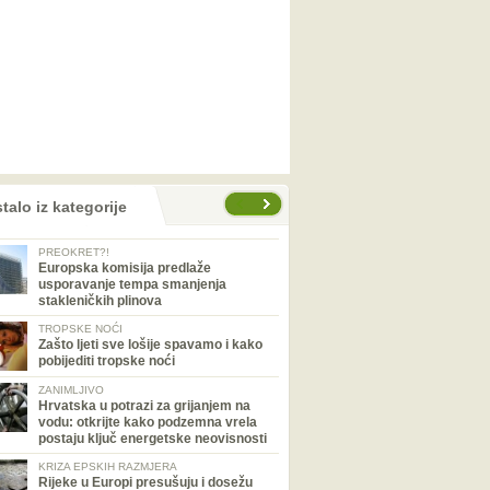
talo iz kategorije
PREOKRET?!
Europska komisija predlaže
usporavanje tempa smanjenja
stakleničkih plinova
TROPSKE NOĆI
Zašto ljeti sve lošije spavamo i kako
pobijediti tropske noći
ZANIMLJIVO
Hrvatska u potrazi za grijanjem na
vodu: otkrijte kako podzemna vrela
postaju ključ energetske neovisnosti
KRIZA EPSKIH RAZMJERA
Rijeke u Europi presušuju i dosežu