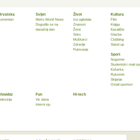
Hrvatska
Svijet
Život
Kultura
omentari
Metro World News
Iza ogledala
Film
Dogodilo se na
Znanost
Knjiga
današnji dan
Žene
Kazalište
Seks
Glazba
Muškarci
Clubbing
Zdravlje
Stand up
Putovanja
Sport
Nogomet
Studentski i mali sp
Košarka
Rukomet
Skijanje
Ostali sportovi
Showbiz
Fun
Hi-tech
elevizija
Vic dana
Interni vju