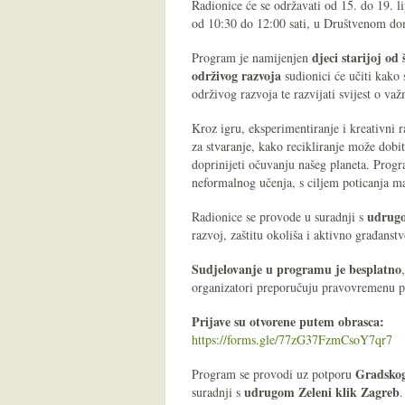
Radionice će se održavati od 15. do 19. l
od 10:30 do 12:00 sati, u Društvenom do
djeci starijoj od
Program je namijenjen
održivog razvoja
sudionici će učiti kako 
održivog razvoja te razvijati svijest o važ
Kroz igru, eksperimentiranje i kreativni r
za stvaranje, kako recikliranje može dob
doprinijeti očuvanju našeg planeta. Progr
neformalnog učenja, s ciljem poticanja ma
udrugo
Radionice se provode u suradnji s
razvoj, zaštitu okoliša i aktivno građanstv
Sudjelovanje u programu je besplatno
organizatori preporučuju pravovremenu p
Prijave su otvorene putem obrasca:
https://forms.gle/77zG37FzmCsoY7qr7
Gradskog
Program se provodi uz potporu
udrugom Zeleni klik Zagreb
suradnji s
.