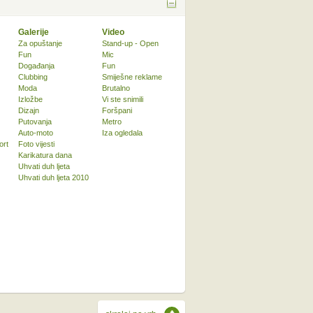
Galerije
Video
Za opuštanje
Stand-up - Open
Fun
Mic
Događanja
Fun
Clubbing
Smiješne reklame
Moda
Brutalno
Izložbe
Vi ste snimili
Dizajn
Foršpani
Putovanja
Metro
Auto-moto
Iza ogledala
ort
Foto vijesti
Karikatura dana
Uhvati duh ljeta
Uhvati duh ljeta 2010