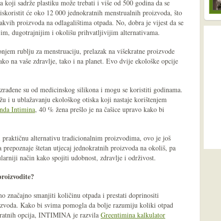
koji sadrže plastiku može trebati i više od 500 godina da se
iskoristit će oko 12 000 jednokratnih menstrualnih proizvoda, što
takvih proizvoda na odlagalištima otpada. No, dobra je vijest da se
jim, dugotrajnijim i okolišu prihvatljivijim alternativama.
donjem rublju za menstruaciju, prelazak na višekratne proizvode
o na vaše zdravlje, tako i na planet. Evo dvije ekološke opcije
izrađene su od medicinskog silikona i mogu se koristiti godinama.
u i u ublažavanju ekološkog otiska koji nastaje korištenjem
enda Intimina
, 40 % žena prešlo je na čašice upravo kako bi
li praktičnu alternativu tradicionalnim proizvodima, ovo je još
a prepoznaje štetan utjecaj jednokratnih proizvoda na okoliš, pa
arniji način kako spojiti udobnost, zdravlje i održivost.
proizvodite?
značajno smanjiti količinu otpada i prestati doprinositi
izvoda. Kako bi svima pomogla da bolje razumiju koliki otpad
kratnih opcija, INTIMINA je razvila
Greentimina kalkulator