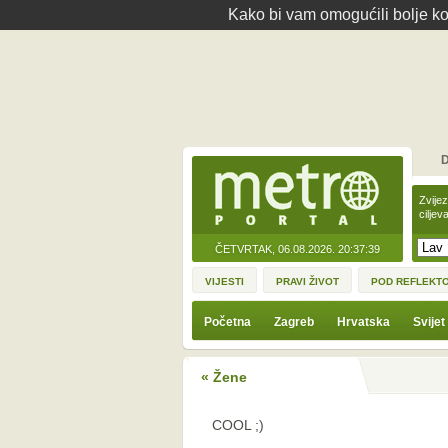
Kako bi vam omogućili bolje kor
D
Zvije
ciljev
ČETVRTAK, 06.08.2026.
20:37:39
VIJESTI
PRAVI ŽIVOT
POD REFLEKT
Početna
Zagreb
Hrvatska
Svijet
« Žene
COOL ;)