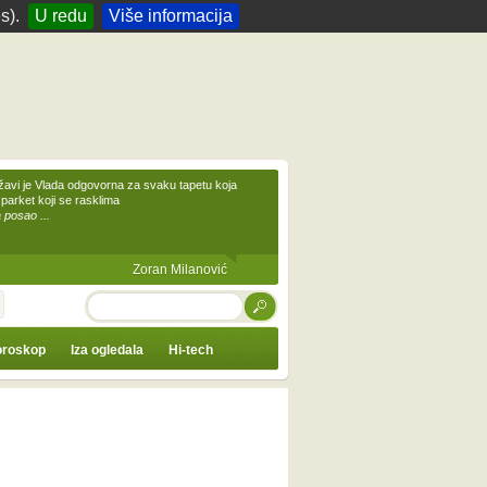
s).
U redu
Više informacija
žavi je Vlada odgovorna za svaku tapetu koja
 parket koji se rasklima
 posao ...
Zoran Milanović
TRAŽI
roskop
Iza ogledala
Hi-tech