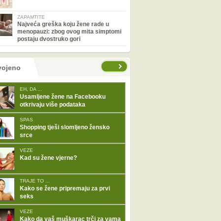
ZAPAMTITE
Najveća greška koju žene rade u
menopauzi: zbog ovog mita simptomi
postaju dvostruko gori
tranice
vojeno
EH, DA ...
Usamljene žene na Facebooku
otkrivaju više podataka
SPAS
Shopping tješi slomljeno žensko
srce
VEZE
Kad su žene vjerne?
TRAJE TO ...
Kako se žene pripremaju za prvi
seks
VEZE
Kako da vaš muškarac trči za vama