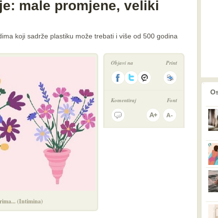
e: male promjene, veliki
ima koji sadrže plastiku može trebati i više od 500 godina
Objavi na
Print
prethodno
2
Os
Komentiraj
Font
rima... (Intimina)