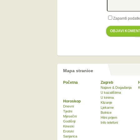
Zapamti podatk
OBJAVI KOMEN
Mapa stranice
Početna
Zagreb
Najave & Događanja
K
U kazalištima
U kinima
Horoskop
Klizanje
Dnevni
Ljekarne
Tjedni
Bolnice
Mjesečni
Hitni prijem
Godišnji
Info telefoni
Kineski
Erotski
Sanjarica