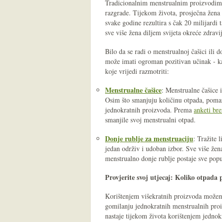
Tradicionalnim menstrualnim proizvodima 
razgrade. Tijekom života, prosječna žena 
svake godine rezultira s čak 20 milijardi 
sve više žena diljem svijeta okreće zdravi
Bilo da se radi o menstrualnoj čašici ili 
može imati ogroman pozitivan učinak - kak
koje vrijedi razmotriti:
Menstrualne čašice
: Menstrualne čašice 
Osim što smanjuju količinu otpada, pomaž
jednokratnih proizvoda. Prema
anketi br
smanjile svoj menstrualni otpad.
Donje rublje za menstruaciju
: Tražite 
jedan održiv i udoban izbor. Sve više žen
menstrualno donje rublje postaje sve popul
Provjerite svoj utjecaj: Koliko otpada 
Korištenjem višekratnih proizvoda možemo 
gomilanju jednokratnih menstrualnih pro
nastaje tijekom života korištenjem jedno