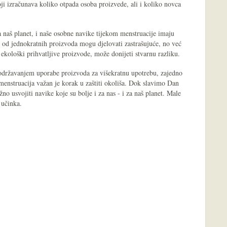
ji izračunava koliko otpada osoba proizvede, ali i koliko novca
 naš planet, i naše osobne navike tijekom menstruacije imaju
a od jednokratnih proizvoda mogu djelovati zastrašujuće, no već
ekološki prihvatljive proizvode, može donijeti stvarnu razliku.
državanjem uporabe proizvoda za višekratnu upotrebu, zajedno
nstruacija važan je korak u zaštiti okoliša. Dok slavimo Dan
žno usvojiti navike koje su bolje i za nas - i za naš planet. Male
 učinka.