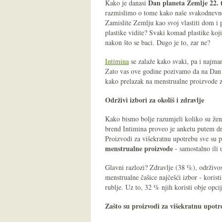
Dan planeta Zemlje 22. 
Kako je danasi
razmislimo o tome kako naše svakodnevne
Zamislite Zemlju kao svoj vlastiti dom i 
plastike vidite? Svaki komad plastike koj
nakon što se baci. Dugo je to, zar ne?
Intimina
se zalaže kako svaki, pa i najman
Zato vas ove godine pozivamo da na Dan p
kako prelazak na menstrualne proizvode z
Održivi izbori za okoliš i zdravlje
Kako bismo bolje razumjeli koliko su žene
brend Intimina proveo je anketu putem dru
Proizvodi za višekratnu upotrebu sve su 
menstrualne proizvode
- samostalno ili 
Glavni razlozi? Zdravlje (38 %), održivo
menstrualne čašice najčešći izbor - koris
rublje. Uz to, 32 % njih koristi obje opci
Zašto su proizvodi za višekratnu upotr