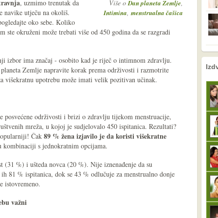
travnja
, uzmimo trenutak da
Više o
,
Dan planeta Zemlje
 navike utječu na okoliš.
,
Intimina
menstrualna čašica
pogledajte oko sebe. Koliko
im ste okruženi može trebati više od 450 godina da se razgradi
ji izbor ima značaj - osobito kad je riječ o intimnom zdravlju.
nema prethodne s
sljedeće
Izd
laneta Zemlje napravite korak prema održivosti i razmotrite
a višekratnu upotrebu može imati velik pozitivan učinak.
 posvećene održivosti i brizi o zdravlju tijekom menstruacije,
štvenih mreža, u kojoj je sudjelovalo 450 ispitanica. Rezultati?
89 % žena izjavilo je da koristi višekratne
popularniji! Čak
u kombinaciji s jednokratnim opcijama.
st (31 %) i ušteda novca (20 %). Nije iznenađenje da su
ti ih 81 % ispitanica, dok se 43 % odlučuje za menstrualno donje
je istovremeno.
ebu važni