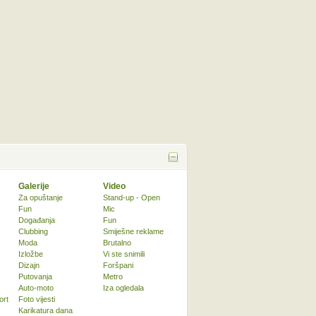
Galerije
Video
Za opuštanje
Stand-up - Open
Fun
Mic
Događanja
Fun
Clubbing
Smiješne reklame
Moda
Brutalno
Izložbe
Vi ste snimili
Dizajn
Foršpani
Putovanja
Metro
Auto-moto
Iza ogledala
ort
Foto vijesti
Karikatura dana