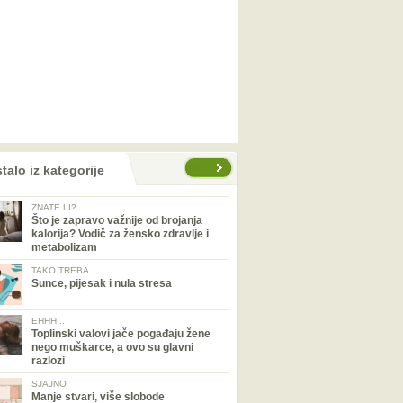
talo iz kategorije
ZNATE LI?
Što je zapravo važnije od brojanja
kalorija? Vodič za žensko zdravlje i
metabolizam
TAKO TREBA
Sunce, pijesak i nula stresa
EHHH...
Toplinski valovi jače pogađaju žene
nego muškarce, a ovo su glavni
razlozi
SJAJNO
Manje stvari, više slobode