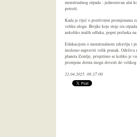
menstrualnog otpada - jednostavan alat ko
potroši.
Kada je riječ o pozitivnim promjenama za
veliku ulogu. Brojke koje stoje iza otpad
nekoliko malih odluka, poput prelaska na 
Edukacijom o menstrualnom zdravlju i po
možemo napraviti velik pomak. Održiva me
planeta Zemlje, prisjetimo se koliko je va
promjene doista mogu dovesti do velikog
22.04.2025. 08:27:00