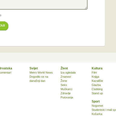
e
TAR
Hrvatska
Svijet
Život
Kultura
omentari
Metro World News
Iza ogledala
Film
Dogodilo se na
Znanost
Knjiga
današnji dan
Žene
Kazalište
Seks
Glazba
Muškarci
Clubbing
Zdravlje
Stand up
Putovanja
Sport
Nogomet
Studentski i mali sp
Košarka