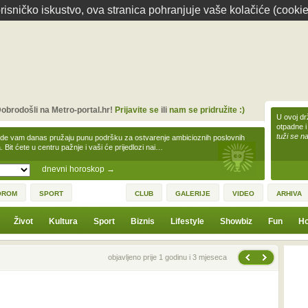
isničko iskustvo, ova stranica pohranjuje vaše kolačiće (cookie
obrodošli na Metro-portal.hr!
Prijavite se
ili
nam se pridružite :)
U ovoj dr
otpadne i
tuži se na
zde vam danas pružaju punu podršku za ostvarenje ambicioznih poslovnih
a. Bit ćete u centru pažnje i vaši će prijedlozi nai…
dnevni horoskop
→
OROM
SPORT
CLUB
GALERIJE
VIDEO
ARHIVA
Život
Kultura
Sport
Biznis
Lifestyle
Showbiz
Fun
Ho
Sljedeća vijest
Prethodna vijest
objavljeno prije 1 godinu i 3 mjeseca