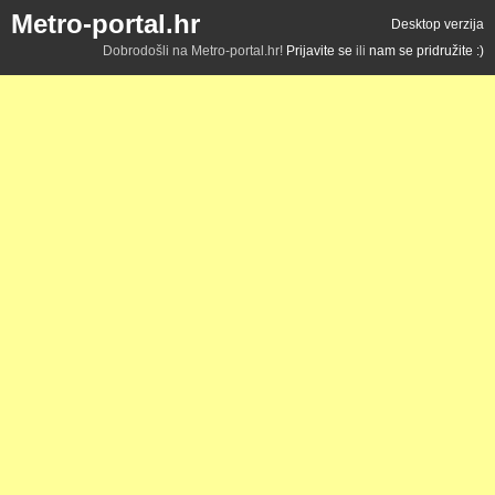
Metro-portal.hr
Desktop verzija
Dobrodošli na Metro-portal.hr!
Prijavite se
ili
nam se pridružite :)