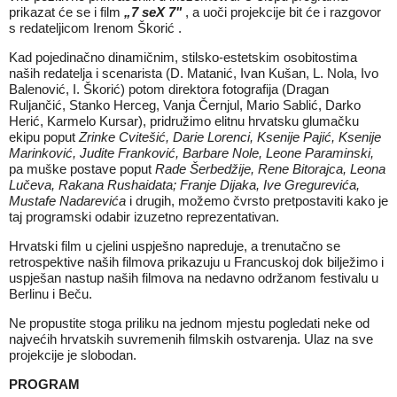
prikazat će se i film
„
7 seX 7"
, a uoči projekcije bit će i razgovor
s redateljicom Irenom Škorić .
Kad pojedinačno dinamičnim, stilsko-estetskim osobitostima
naših redatelja i scenarista (D. Matanić, Ivan Kušan, L. Nola, Ivo
Balenović, I. Škorić) potom direktora fotografija (Dragan
Ruljančić, Stanko Herceg, Vanja Černjul, Mario Sablić, Darko
Herić, Karmelo Kursar), pridružimo elitnu hrvatsku glumačku
ekipu poput
Zrinke Cvitešić, Darie Lorenci, Ksenije Pajić, Ksenije
Marinković, Judite Franković, Barbare Nole, Leone Paraminski,
pa muške postave poput
Rade Šerbedžije, Rene Bitorajca, Leona
Lučeva, Rakana Rushaidata; Franje Dijaka, Ive Gregurevića,
Mustafe Nadarevića
i drugih, možemo čvrsto pretpostaviti kako je
taj programski odabir izuzetno reprezentativan.
Hrvatski film u cjelini uspješno napreduje, a trenutačno se
retrospektive naših filmova prikazuju u Francuskoj dok bilježimo i
uspješan nastup naših filmova na nedavno održanom festivalu u
Berlinu i Beču.
Ne propustite stoga priliku na jednom mjestu pogledati neke od
najvećih hrvatskih suvremenih filmskih ostvarenja. Ulaz na sve
projekcije je slobodan.
PROGRAM