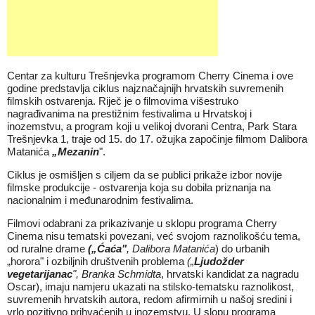
Centar za kulturu Trešnjevka programom Cherry Cinema i ove
godine predstavlja ciklus najznačajnijh hrvatskih suvremenih
filmskih ostvarenja. Riječ je o filmovima višestruko
nagrađivanima na prestižnim festivalima u Hrvatskoj i
inozemstvu, a program koji u velikoj dvorani Centra, Park Stara
Trešnjevka 1, traje od 15. do 17. ožujka započinje filmom Dalibora
Matanića
„Mezanin
".
Ciklus je osmišljen s ciljem da se publici prikaže izbor novije
filmske produkcije - ostvarenja koja su dobila priznanja na
nacionalnim i međunarodnim festivalima.
Filmovi odabrani za prikazivanje u sklopu programa
Cherry
Cinema nisu tematski povezani, već svojom raznolikošću tema,
od ruralne drame
(„Ćaća"
, Dalibora Matanića
) do urbanih
„horora" i ozbiljnih društvenih problema
(„
Ljudožder
vegetarijanac
",
Branka Schmidta
, hrvatski kandidat za nagradu
Oscar), imaju namjeru ukazati na stilsko-tematsku raznolikost,
suvremenih hrvatskih autora, redom afirmirnih u našoj sredini i
vrlo pozitivno prihvaćenih u inozemstvu. U slopu programa