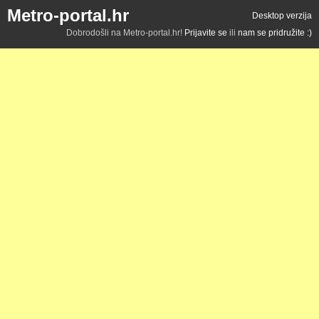
Metro-portal.hr
Desktop verzija
Dobrodošli na Metro-portal.hr!
Prijavite se
ili
nam se pridružite :)