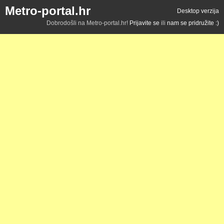
Metro-portal.hr
Desktop verzija
Dobrodošli na Metro-portal.hr!
Prijavite se
ili
nam se pridružite :)