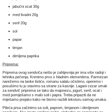
jabučni ocat 30g
med livadni 20g
senf 20g
sol
papar
timjan
dimljena paprika
Priprema:
Priprema ovog sendviča nešto je zahtjevnija jer ima više radnji i
tehnika pečenja. Krenimo prvo s hladnim elementima. Parmezan
narežemo na tanke listiće, romanu salatu očistimo, operemo i
posušimo tu ju stavimo sa strane za kasnije. Lagani cezar umak
za sendvič priprema se tako da majonezu, jogurt, senf, ocat i
med pomiješamo s malo soli i papra. Treba pripaziti da ne
miješamo prejako kako ne bismo razbili teksturu samog umaka.
Pileća prsa začinimo sa soli, paprom, timjanom i dimljenom