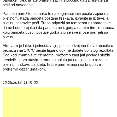
paprikom. Ako imate omiljeni začin, slobodno ga zamijenite za
neki od navedenih.
Pancetu narežite na tanko te na zagrijanoj tavi pecite zajedno s
piletinom. Kada panceta postane hrskava, izvadite je iz tave, a
piletinu nastavite peći. Treba pripaziti na temperaturu same tave
da ne bude prejaka i da panceta ne izgori, a samim tim i masnoća
koju panceta pusti i postaje gorka što se sve može prenijeti na
piletinu.
Ako vam je lakše i jednostavnije, pecite odvojeno ili sve ubacite u
pećnicu i na 170°C pecite lagano dok ne dođete do istog rezultata.
Sad kad imamo sve elemente, možemo zagrijati pecivo i složiti
sendvič - prvo stavimo romanu salatu pa na nju tanko rezanu
piletinu, hrskavu pancetu, listiće parmezana i na kraju sve
prelijemo cezar umakom.
10.05.2018. 11:01:00