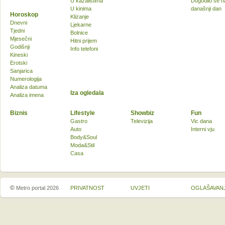
U kazalištima
Dogodilo se n
U kinima
današnji dan
Horoskop
Klizanje
Dnevni
Ljekarne
Tjedni
Bolnice
Mjesečni
Hitni prijem
Godišnji
Info telefoni
Kineski
Erotski
Sanjarica
Numerologija
Analiza datuma
Iza ogledala
Analiza imena
Biznis
Lifestyle
Showbiz
Fun
Gastro
Televizija
Vic dana
Auto
Interni vju
Body&Soul
Moda&Stil
Casa
©
Metro portal 2026
PRIVATNOST
UVJETI
OGLAŠAVAN