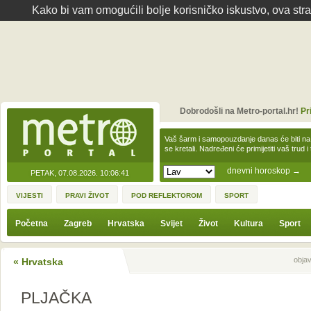
Kako bi vam omogućili bolje korisničko iskustvo, ova str
Dobrodošli na Metro-portal.hr!
Pr
Vaš šarm i samopouzdanje danas će biti na
se kretali. Nadređeni će primijetiti vaš trud 
dnevni horoskop
→
PETAK, 07.08.2026.
10:06:41
VIJESTI
PRAVI ŽIVOT
POD REFLEKTOROM
SPORT
Početna
Zagreb
Hrvatska
Svijet
Život
Kultura
Sport
Sljedeća vijest
Prethodna vijes
objav
« Hrvatska
PLJAČKA