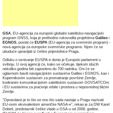
GSA
, EU-agencija za europski globalni satelitsko-navigacijski
program GNSS, koja je prethodno rukovodila projektima
Galileo
i
EGNOS
, postat će
EUSPA
(EU-agencija za svemirski program) -
nova agencija za europske svemirske programe. Njom će se
ubuduće upravljati iz češke prijestolnice Praga.
Odluku o osnivanje EUSPA-e donio je Europski parlament u
svibnju. U ovoj agenciji će, kako se očekuje, tijekom idućih
nekoliko godina biti zaposleno do 700 radnika. Oni će se
uglavnom baviti navigacijskim sustavima Galileo i EGNOS, kao i
Kopernikovim sustavom za promatranje površine Zemlje,
kodiranim komunikacijskim satelitskim sustavom GOVSATCOm
i EU sustavima za praćenje orbite i prostora u neposrednoj blizini
Zemlje.
"Opravdano je to što se ono što sada nastaje u Pragu nazivati
EU-ovim ekvivalentom američke NASA-e", rekao je za DW Karel
Dobeš, predstavnik češke vlade u GSA-u od 2006. godine.