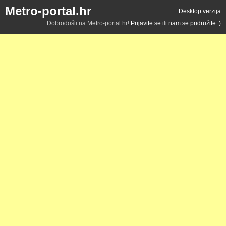
Metro-portal.hr
Desktop verzija
Dobrodošli na Metro-portal.hr!
Prijavite se
ili
nam se pridružite :)