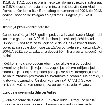
1918. do 1992. godine, bila je treća zemlja na svijetu čiji astronaut
je (1978. godine)
boravio u svemiru
, a riječ je avijatičaru Vladimíru
Remeku. On je bio član Europskog parlamenta od 2004. do 2013.
godine i osobno se zalagao za sjedište EU-agencije GSA u
Pragu.
Tradicija proizvodnje satelita
Čehoslovačka je 1978. godine proizvela i vlastiti satelit Magion 1 i
lansirala ga u orbitu. A 2019. lansiran je posljednji češki satelit
Lucky-7. S obzirom na to, logično je da je Češka kontinuirano
povećavala svoje doprinose za ESA-u od kada se pridružila EU-u
2004. A 2021. će ta izdavanja doseći 50 milijuna eura na godišnjoj
razini.
I češke firme u sve većem obujmu su aktivne u europskoj
svemirskoj industriji, koja sada zapošljava četvrt milijuna ljudi
širom Unije. U toj zemlji sada postoji više od 60 kompanija koje
se bave izradom proizvoda za svemirska putovanja. Na primjer, u
Klatovyju u zapadnoj Češkoj, kompanija ATC / ATC Space
proizvodi važne komponente za europsku raketu "Ariane".
Europski svemirski Silicon Valley
„Odluka o tome da sjedište EUSPA-e bude u Pragu ne bi bila
moguća bez uspjeha čeških kompanija i čeških sveučilišta u