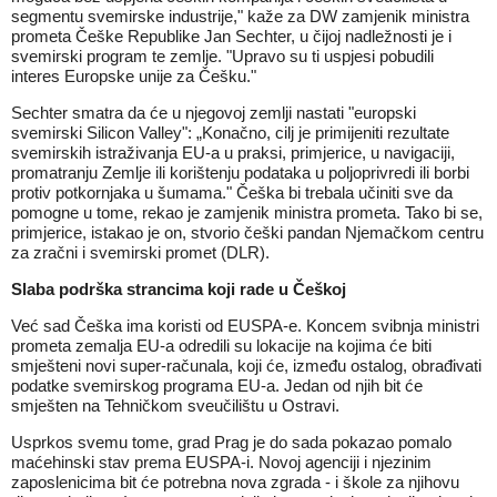
segmentu svemirske industrije," kaže za DW zamjenik ministra
prometa Češke Republike Jan Sechter, u čijoj nadležnosti je i
svemirski program te zemlje. "Upravo su ti uspjesi pobudili
interes Europske unije za Češku."
Sechter smatra da će u njegovoj zemlji nastati "europski
svemirski Silicon Valley": „Konačno, cilj je primijeniti rezultate
svemirskih istraživanja EU-a u praksi, primjerice, u navigaciji,
promatranju Zemlje ili korištenju podataka u poljoprivredi ili borbi
protiv potkornjaka u šumama." Češka bi trebala učiniti sve da
pomogne u tome, rekao je zamjenik ministra prometa. Tako bi se,
primjerice, istakao je on, stvorio češki pandan Njemačkom centru
za zračni i svemirski promet (DLR).
Slaba podrška strancima koji rade u Češkoj
Već sad Češka ima koristi od EUSPA-e. Koncem svibnja ministri
prometa zemalja EU-a odredili su lokacije na kojima će biti
smješteni novi super-računala, koji će, između ostalog, obrađivati
podatke svemirskog programa EU-a. Jedan od njih bit će
smješten na Tehničkom sveučilištu u Ostravi.
Usprkos svemu tome, grad Prag je do sada pokazao pomalo
maćehinski stav prema EUSPA-i. Novoj agenciji i njezinim
zaposlenicima bit će potrebna nova zgrada - i škole za njihovu