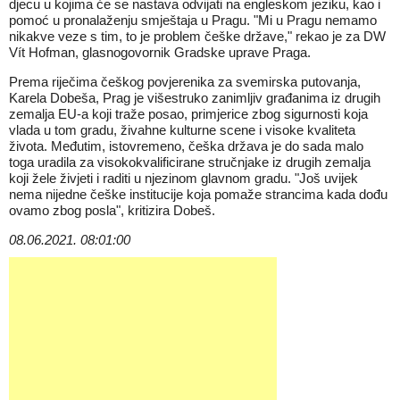
djecu u kojima će se nastava odvijati na engleskom jeziku, kao i
pomoć u pronalaženju smještaja u Pragu. "Mi u Pragu nemamo
nikakve veze s tim, to je problem češke države," rekao je za DW
Vít Hofman, glasnogovornik Gradske uprave Praga.
Prema riječima češkog povjerenika za svemirska putovanja,
Karela Dobeša, Prag je višestruko zanimljiv građanima iz drugih
zemalja EU-a koji traže posao, primjerice zbog sigurnosti koja
vlada u tom gradu, živahne kulturne scene i visoke kvaliteta
života. Međutim, istovremeno, češka država je do sada malo
toga uradila za visokokvalificirane stručnjake iz drugih zemalja
koji žele živjeti i raditi u njezinom glavnom gradu. "Još uvijek
nema nijedne češke institucije koja pomaže strancima kada dođu
ovamo zbog posla", kritizira Dobeš.
08.06.2021. 08:01:00