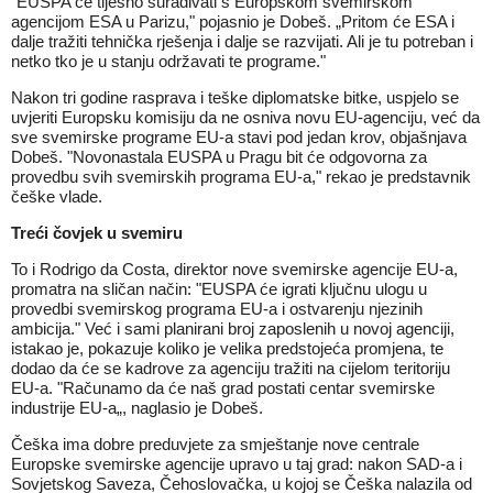
"EUSPA će tijesno surađivati s Europskom svemirskom
agencijom ESA u Parizu," pojasnio je Dobeš. „Pritom će ESA i
dalje tražiti tehnička rješenja i dalje se razvijati. Ali je tu potreban i
netko tko je u stanju održavati te programe."
Nakon tri godine rasprava i teške diplomatske bitke, uspjelo se
uvjeriti Europsku komisiju da ne osniva novu EU-agenciju, već da
sve svemirske programe EU-a stavi pod jedan krov, objašnjava
Dobeš. "Novonastala EUSPA u Pragu bit će odgovorna za
provedbu svih svemirskih programa EU-a," rekao je predstavnik
češke vlade.
Treći čovjek u svemiru
To i Rodrigo da Costa, direktor nove svemirske agencije EU-a,
promatra na sličan način: "EUSPA će igrati ključnu ulogu u
provedbi svemirskog programa EU-a i ostvarenju njezinih
ambicija." Već i sami planirani broj zaposlenih u novoj agenciji,
istakao je, pokazuje koliko je velika predstojeća promjena, te
dodao da će se kadrove za agenciju tražiti na cijelom teritoriju
EU-a. "Računamo da će naš grad postati centar svemirske
industrije EU-a„, naglasio je Dobeš.
Češka ima dobre preduvjete za smještanje nove centrale
Europske svemirske agencije upravo u taj grad: nakon SAD-a i
Sovjetskog Saveza, Čehoslovačka, u kojoj se Češka nalazila od