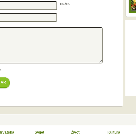
nužno
e
TAR
Hrvatska
Svijet
Život
Kultura