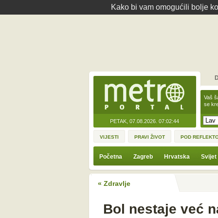
Kako bi vam omogućili bolje kor
D
Vaš š
se kre
PETAK, 07.08.2026.
07:02:44
VIJESTI
PRAVI ŽIVOT
POD REFLEKT
Početna
Zagreb
Hrvatska
Svijet
« Zdravlje
Bol nestaje već 