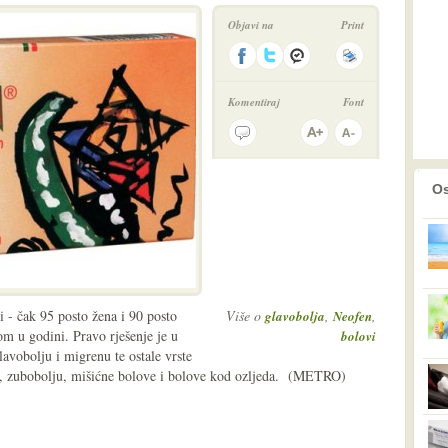
Objavi na
Print
Komentiraj
Font
prethodno
2
Os
i - čak 95 posto žena i 90 posto
Više o
,
,
glavobolja
Neofen
m u godini. Pravo rješenje je u
bolovi
lavobolju i migrenu te ostale vrste
a, zubobolju, mišićne bolove i bolove kod ozljeda. (METRO)