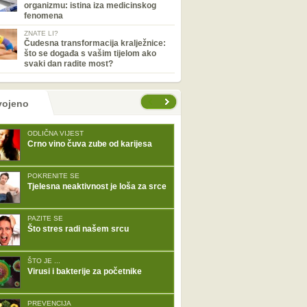
organizmu: istina iza medicinskog
fenomena
ZNATE LI?
Čudesna transformacija kralježnice:
što se događa s vašim tijelom ako
svaki dan radite most?
tranice
vojeno
ODLIČNA VIJEST
Crno vino čuva zube od karijesa
POKRENITE SE
Tjelesna neaktivnost je loša za srce
PAZITE SE
Što stres radi našem srcu
ŠTO JE ...
Virusi i bakterije za početnike
PREVENCIJA