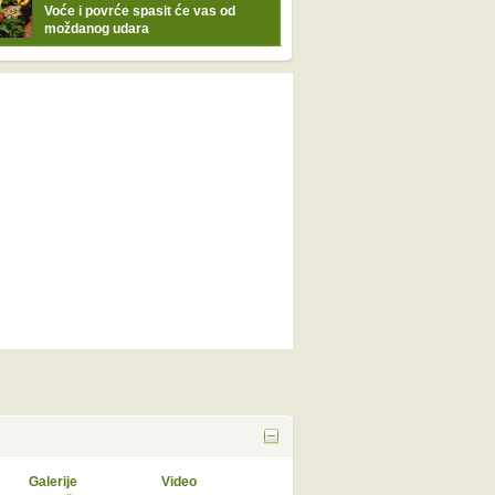
Voće i povrće spasit će vas od
moždanog udara
Galerije
Video