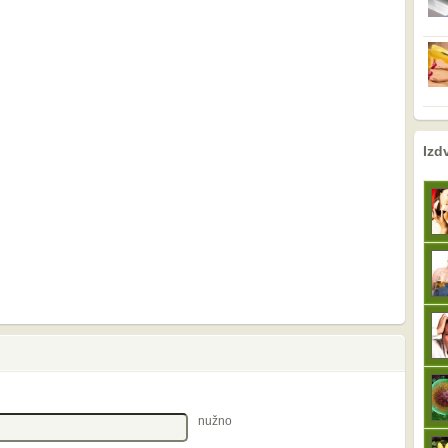
nema prethodne s
sljedeće
Izd
nužno