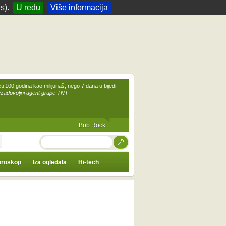
s).
U redu
Više informacija
eti 100 godina kao milijunaš, nego 7 dana u bijedi
ezadovoljni agent grupe TNT
Bob Rock
TRAŽI
roskop
Iza ogledala
Hi-tech