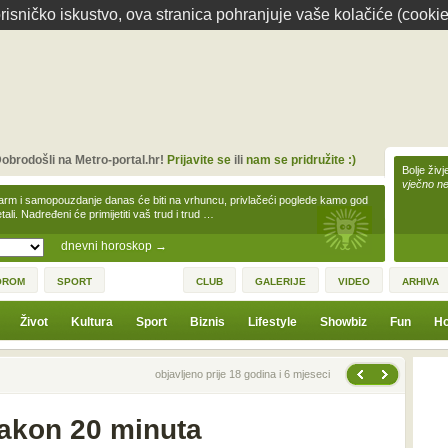
isničko iskustvo, ova stranica pohranjuje vaše kolačiće (cookie
obrodošli na Metro-portal.hr!
Prijavite se
ili
nam se pridružite :)
Bolje živj
vječno n
arm i samopouzdanje danas će biti na vrhuncu, privlačeći poglede kamo god
tali. Nadređeni će primijetiti vaš trud i trud …
dnevni horoskop
→
OROM
SPORT
CLUB
GALERIJE
VIDEO
ARHIVA
Život
Kultura
Sport
Biznis
Lifestyle
Showbiz
Fun
Ho
Sljedeća vijest
Prethodna vijest
objavljeno prije 18 godina i 6 mjeseci
nakon 20 minuta