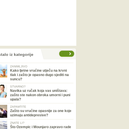
talo iz kategorije
ZANIMLJIVO
Kako ljetne vrućine utječu na krvni
tlak i zašto je opasno dugo sjediti na
suncu?
STVARNO?
Navika uz ručak koja vas uništava:
zašto ste nakon obroka umorni i puni
upala?
ZAPAMTITE
Zašto su vrućine opasnije za one koje
uzimaju antidepresive?
ZNATE LI?
Što Ozempic i Mounjaro zapravo rade