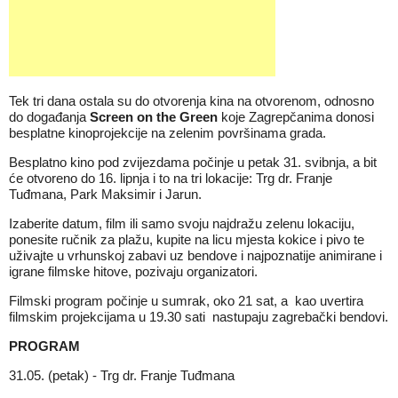
Tek tri dana ostala su do otvorenja kina na otvorenom, odnosno
do događanja
Screen on the Green
koje Zagrepčanima donosi
besplatne kinoprojekcije na
zelenim
površinama grada.
Besplatno kino pod zvijezdama počinje u petak 31. svibnja, a bit
će otvoreno do 16. lipnja i to na tri lokacije: Trg dr. Franje
Tuđmana, Park Maksimir i Jarun.
Izaberite datum, film ili samo svoju najdražu zelenu lokaciju,
ponesite ručnik za plažu, kupite na
licu
mjesta kokice i pivo te
uživajte u vrhunskoj zabavi uz bendove i najpoznatije animirane i
igrane filmske hitove, pozivaju organizatori.
Filmski program počinje u sumrak, oko 21 sat, a kao uvertira
filmskim projekcijama u 19.30 sati nastupaju zagrebački bendovi.
PROGRAM
31.05. (petak) - Trg dr. Franje Tuđmana