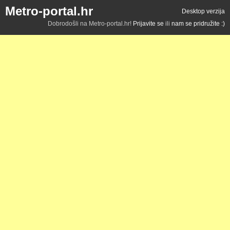
Metro-portal.hr
Desktop verzija
Dobrodošli na Metro-portal.hr!
Prijavite se
ili
nam se pridružite :)