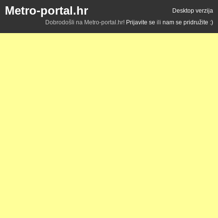
Metro-portal.hr
Desktop verzija
Dobrodošli na Metro-portal.hr!
Prijavite se
ili
nam se pridružite :)