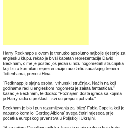
Harry Redknapp u ovom je trenutko apsolutno najbolje rješenje za
englesku klupu, rekao je bivši kapetan reprezentacije David
Beckham, čime je postao još jedan u nizu nogometnih stručnjaka
koji bi za kormilom reprezentacije rado želio sadašnjeg trenera
Tottenhama, prenosi Hina.
"Redknapp je sjajna osoba i vrhunski stručnjak. Način na koji
godinama radi u engleskom nogometu je zaista fantastičan,"
kazao je Beckham, te dodao: "Poznajem dosta igrača sa kojima
je Harry radio u prošlosti i svi su prepuni pohvala."
Beckham je bio i pun razumijevanja za 'bijeg' Fabia Capella koji je
napustio kormilo 'Gordog Albiona' svega četiri mjeseca prije
početka europskog prvenstva u Poljskoj i Ukrajini.
"Razumijem Capellovu odluku. Imao je svoje razloge koje treba