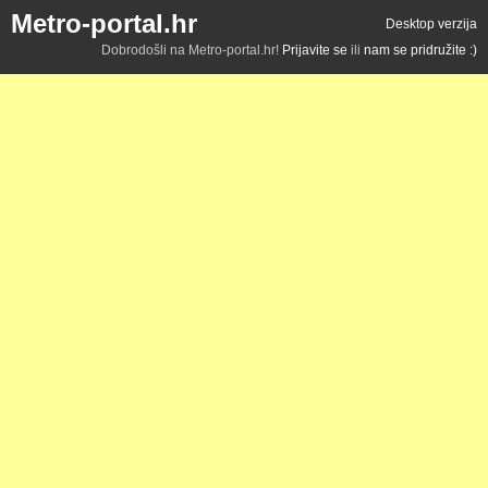
Metro-portal.hr
Desktop verzija
Dobrodošli na Metro-portal.hr!
Prijavite se
ili
nam se pridružite :)