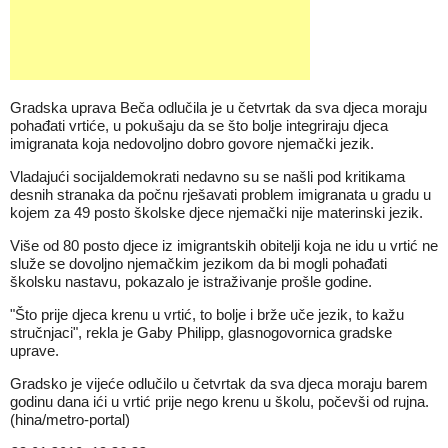
Gradska uprava Beča odlučila je u četvrtak da sva djeca moraju
pohađati vrtiće, u pokušaju da se što bolje integriraju djeca
imigranata koja nedovoljno dobro govore njemački jezik.
Vladajući socijaldemokrati nedavno su se našli pod kritikama
desnih stranaka da počnu rješavati problem imigranata u gradu u
kojem za 49 posto školske djece njemački nije materinski jezik.
Više od 80 posto djece iz imigrantskih obitelji koja ne idu u vrtić ne
služe se dovoljno njemačkim jezikom da bi mogli pohađati
školsku nastavu, pokazalo je istraživanje prošle godine.
"Što prije djeca krenu u vrtić, to bolje i brže uče jezik, to kažu
stručnjaci", rekla je Gaby Philipp, glasnogovornica gradske
uprave.
Gradsko je vijeće odlučilo u četvrtak da sva djeca moraju barem
godinu dana ići u vrtić prije nego krenu u školu, počevši od rujna.
(hina/metro-portal)