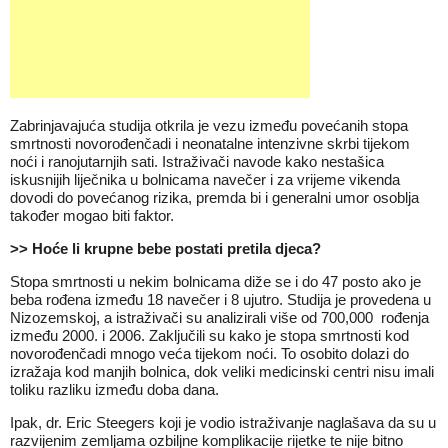
Zabrinjavajuća studija otkrila je vezu između povećanih stopa
smrtnosti novorođenčadi i neonatalne intenzivne skrbi tijekom
noći i ranojutarnjih sati. Istraživači navode kako nestašica
iskusnijih liječnika u bolnicama navečer i za vrijeme vikenda
dovodi do povećanog rizika, premda bi i generalni umor osoblja
također mogao biti faktor.
>>
Hoće li krupne bebe postati pretila djeca?
Stopa smrtnosti u nekim bolnicama diže se i do 47 posto ako je
beba rođena između 18 navečer i 8 ujutro. Studija je provedena u
Nizozemskoj, a istraživači su analizirali više od 700,000 rođenja
između 2000. i 2006. Zaključili su kako je stopa smrtnosti kod
novorođenčadi mnogo veća tijekom noći. To osobito dolazi do
izražaja kod manjih bolnica, dok veliki medicinski centri nisu imali
toliku razliku između doba dana.
Ipak, dr. Eric Steegers koji je vodio istraživanje naglašava da su u
razvijenim zemljama ozbiljne komplikacije rijetke te nije bitno