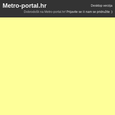
Metro-portal.hr
Desktop verzija
Dobrodošli na Metro-portal.hr!
Prijavite se
ili
nam se pridružite :)