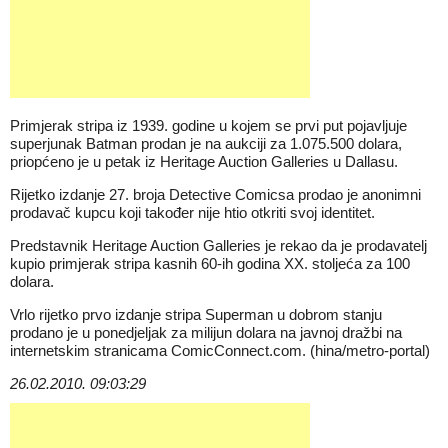
Primjerak stripa iz 1939. godine u kojem se prvi put pojavljuje
superjunak Batman prodan je na aukciji za 1.075.500 dolara,
priopćeno je u petak iz Heritage Auction Galleries u Dallasu.
Rijetko izdanje 27. broja Detective Comicsa prodao je anonimni
prodavač kupcu koji također nije htio otkriti svoj identitet.
Predstavnik Heritage Auction Galleries je rekao da je prodavatelj
kupio primjerak stripa kasnih 60-ih godina XX. stoljeća za 100
dolara.
Vrlo rijetko prvo izdanje stripa Superman u dobrom stanju
prodano je u ponedjeljak za milijun dolara na javnoj dražbi na
internetskim stranicama ComicConnect.com. (hina/metro-portal)
26.02.2010. 09:03:29