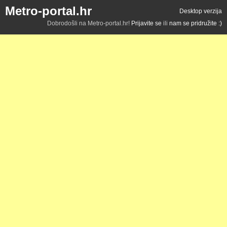
Metro-portal.hr
Desktop verzija
Dobrodošli na Metro-portal.hr!
Prijavite se
ili
nam se pridružite :)