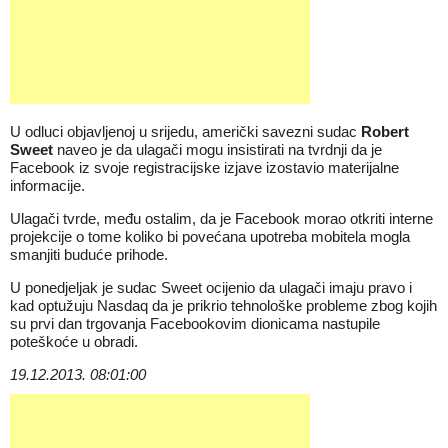
U odluci objavljenoj u srijedu, američki savezni sudac
Robert
Sweet
naveo je da ulagači mogu insistirati na tvrdnji da je
Facebook iz svoje registracijske izjave izostavio materijalne
informacije.
Ulagači tvrde, među ostalim, da je Facebook morao otkriti interne
projekcije o tome koliko bi povećana upotreba
mobitela
mogla
smanjiti buduće prihode.
U ponedjeljak je sudac Sweet ocijenio da ulagači imaju pravo i
kad optužuju Nasdaq da je prikrio tehnološke probleme zbog kojih
su prvi dan trgovanja Facebookovim dionicama nastupile
poteškoće u obradi.
19.12.2013. 08:01:00