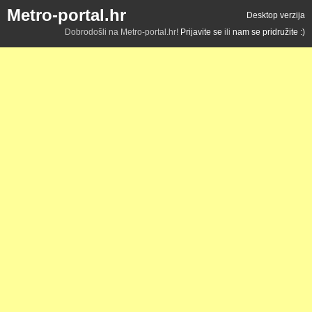
Metro-portal.hr
Desktop verzija
Dobrodošli na Metro-portal.hr!
Prijavite se
ili
nam se pridružite :)