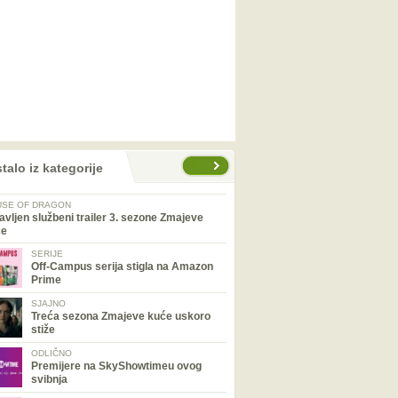
talo iz kategorije
SE OF DRAGON
avljen službeni trailer 3. sezone Zmajeve
će
SERIJE
Off-Campus serija stigla na Amazon
Prime
SJAJNO
Treća sezona Zmajeve kuće uskoro
stiže
ODLIČNO
Premijere na SkyShowtimeu ovog
svibnja