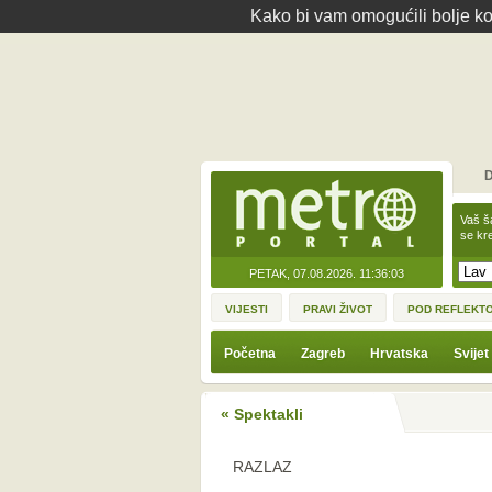
Kako bi vam omogućili bolje kor
D
Vaš š
se kre
PETAK, 07.08.2026.
11:36:03
VIJESTI
PRAVI ŽIVOT
POD REFLEKT
Početna
Zagreb
Hrvatska
Svijet
« Spektakli
RAZLAZ