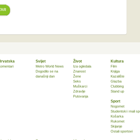
TAR
Hrvatska
Svijet
Život
Kultura
omentari
Metro World News
Iza ogledala
Film
Dogodilo se na
Znanost
Knjiga
današnji dan
Žene
Kazalište
Seks
Glazba
Muškarci
Clubbing
Zdravlje
Stand up
Putovanja
Sport
Nogomet
Studentski i mali sp
Košarka
Rukomet
Skijanje
Ostali sportovi