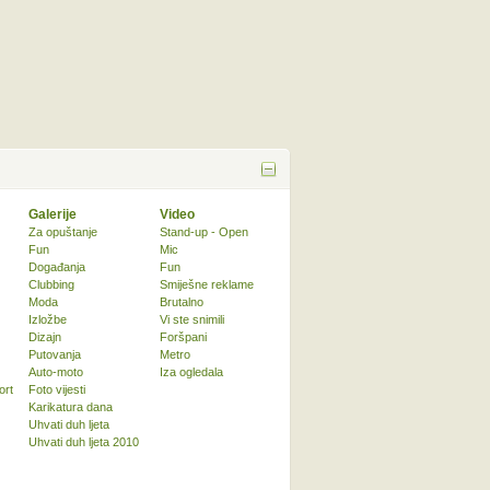
Galerije
Video
Za opuštanje
Stand-up - Open
Fun
Mic
Događanja
Fun
Clubbing
Smiješne reklame
Moda
Brutalno
Izložbe
Vi ste snimili
Dizajn
Foršpani
Putovanja
Metro
Auto-moto
Iza ogledala
ort
Foto vijesti
Karikatura dana
Uhvati duh ljeta
Uhvati duh ljeta 2010