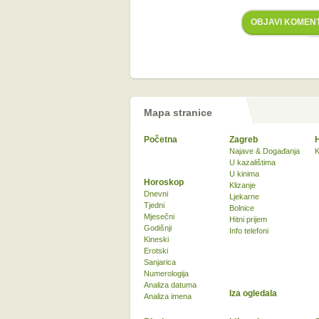
OBJAVI KOMEN
Mapa stranice
Početna
Zagreb
Najave & Događanja
K
U kazalištima
U kinima
Horoskop
Klizanje
Dnevni
Ljekarne
Tjedni
Bolnice
Mjesečni
Hitni prijem
Godišnji
Info telefoni
Kineski
Erotski
Sanjarica
Numerologija
Analiza datuma
Iza ogledala
Analiza imena