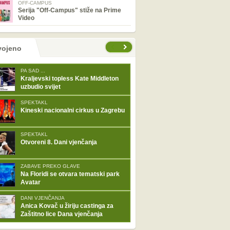
OFF-CAMPUS
Serija "Off-Campus" stiže na Prime
Video
tranice
vojeno
PA SAD ...
Kraljevski topless Kate Middleton
uzbudio svijet
SPEKTAKL
Kineski nacionalni cirkus u Zagrebu
SPEKTAKL
Otvoreni 8. Dani vjenčanja
ZABAVE PREKO GLAVE
Na Floridi se otvara tematski park
Avatar
DANI VJENČANJA
Anica Kovač u žiriju castinga za
Zaštitno lice Dana vjenčanja