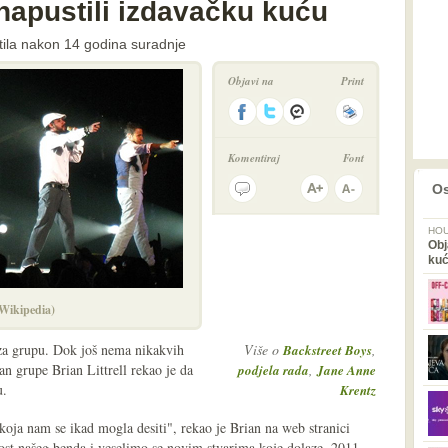
napustili izdavačku kuću
tila nakon 14 godina suradnje
Objavi na
Print
Komentiraj
Font
prethodno
2
Os
HOU
Obj
ku
(Wikipedia)
v za grupu. Dok još nema nikakvih
Više o
,
Backstreet Boys
n grupe Brian Littrell rekao je da
,
podjela rada
Jane Anne
u.
Krentz
 koja nam se ikad mogla desiti", rekao je Brian na web stranici
st našeg benda i veselimo se novim stvarima koje dolaze. 2011.