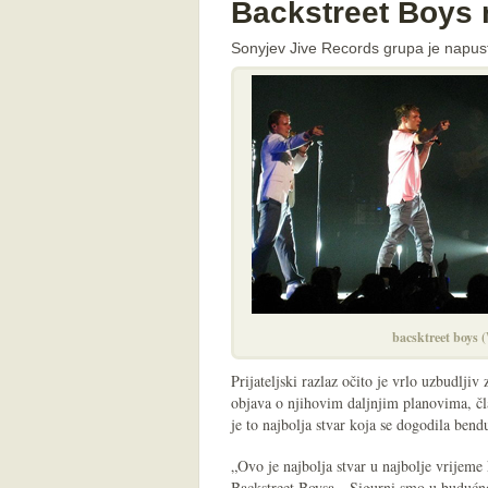
Backstreet Boys 
Sonyjev Jive Records grupa je napus
bacsktreet boys 
Prijateljski razlaz očito je vrlo uzbudlji
objava o njihovim daljnjim planovima, čla
je to najbolja stvar koja se dogodila bend
„Ovo je najbolja stvar u najbolje vrijeme
Backstreet Boysa. „Sigurni smo u budućno