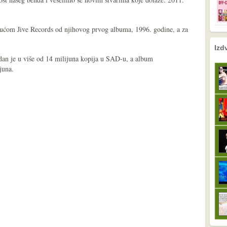
kućom Jive Records od njihovog prvog albuma, 1996. godine, a za
nema prethodne s
sljedeće
Izd
dan je u više od 14 milijuna kopija u SAD-u, a album
juna.