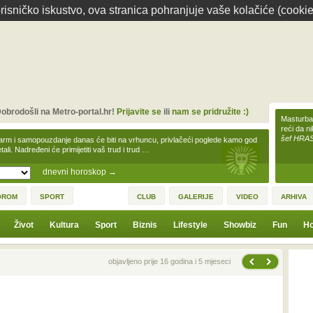
isničko iskustvo, ova stranica pohranjuje vaše kolačiće (cookie
obrodošli na Metro-portal.hr!
Prijavite se
ili
nam se pridružite :)
Masturbac
reći da n
šef HRA
arm i samopouzdanje danas će biti na vrhuncu, privlačeći poglede kamo god
tali. Nadređeni će primijetiti vaš trud i trud …
dnevni horoskop
→
OROM
SPORT
CLUB
GALERIJE
VIDEO
ARHIVA
Život
Kultura
Sport
Biznis
Lifestyle
Showbiz
Fun
Ho
Sljedeća vijest
Prethodna vijest
objavljeno prije 16 godina i 5 mjeseci