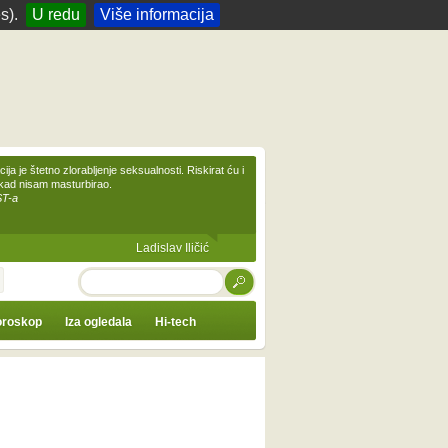
s).
U redu
Više informacija
ija je štetno zlorabljenje seksualnosti. Riskirat ću i
ikad nisam masturbirao.
ST-a
Ladislav Iličić
TRAŽI
roskop
Iza ogledala
Hi-tech