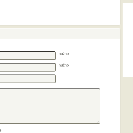
nužno
nužno
e