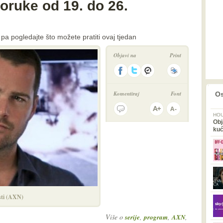
oruke od 19. do 26.
 pa pogledajte što možete pratiti ovaj tjedan
Objavi na
Print
prethodno
2
Komentiraj
Font
Os
HOU
Obj
ku
esti (AXN)
Više o
,
,
,
serije
program
AXN