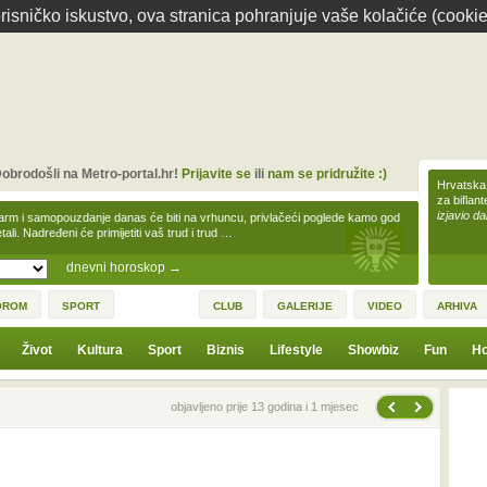
isničko iskustvo, ova stranica pohranjuje vaše kolačiće (cookie
obrodošli na Metro-portal.hr!
Prijavite se
ili
nam se pridružite :)
Hrvatska 
za biflan
izjavio da
arm i samopouzdanje danas će biti na vrhuncu, privlačeći poglede kamo god
tali. Nadređeni će primijetiti vaš trud i trud …
dnevni horoskop
→
OROM
SPORT
CLUB
GALERIJE
VIDEO
ARHIVA
Život
Kultura
Sport
Biznis
Lifestyle
Showbiz
Fun
Ho
Sljedeća vijest
Prethodna vijest
objavljeno prije 13 godina i 1 mjesec