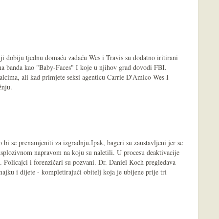
ji dobiju tjednu domaću zadaću Wes i Travis su dodatno iritirani
na banda kao "Baby-Faces" I koje u njihov grad dovodi FBI.
alcima, ali kad primjete seksi agenticu Carrie D'Amico Wes I
žnju.
 bi se prenamjeniti za izgradnju.Ipak, bageri su zaustavljeni jer se
ksplozivnom napravom na koju su naletili. U procesu deaktivacije
. Policajci i forenzičari su pozvani. Dr. Daniel Koch pregledava
ajku i dijete - kompletirajući obitelj koja je ubijene prije tri