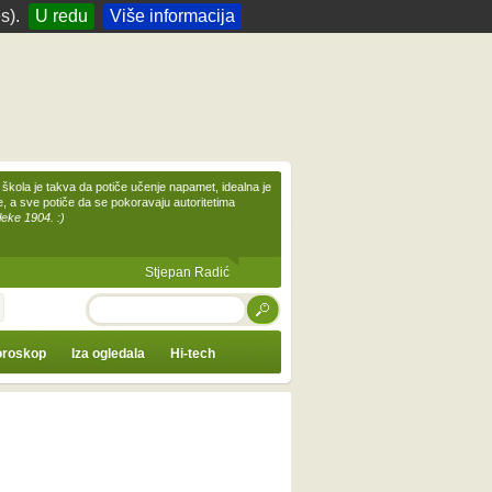
s).
U redu
Više informacija
škola je takva da potiče učenje napamet, idealna je
te, a sve potiče da se pokoravaju autoritetima
leke 1904. :)
Stjepan Radić
TRAŽI
roskop
Iza ogledala
Hi-tech