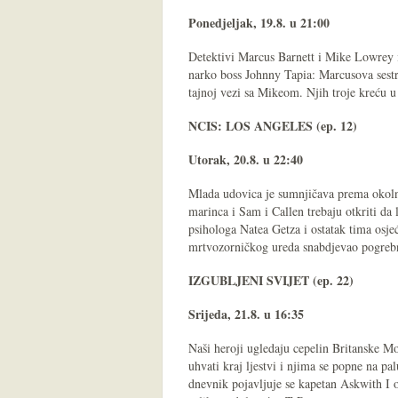
Ponedjeljak, 19.8. u 21:00
Detektivi Marcus Barnett i Mike Lowrey i
narko boss Johnny Tapia: Marcusova sestr
tajnoj vezi sa Mikeom. Njih troje kreću u
NCIS: LOS ANGELES (ep. 12)
Utorak, 20.8. u 22:40
Mlada udovica je sumnjičava prema okolno
marinca i Sam i Callen trebaju otkriti d
psihologa Natea Getza i ostatak tima osjeć
mrtvozorničkog ureda snabdjevao pogrebno
IZGUBLJENI SVIJET (ep. 22)
Srijeda, 21.8. u 16:35
Naši heroji ugledaju cepelin Britanske Mo
uhvati kraj ljestvi i njima se popne na pal
dnevnik pojavljuje se kapetan Askwith I o