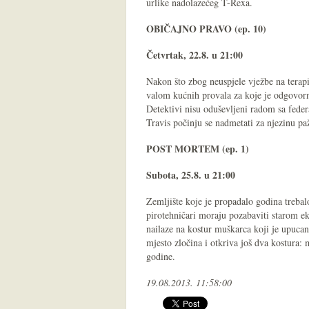
urlike nadolazećeg T-Rexa.
OBIČAJNO PRAVO (ep. 10)
Četvrtak, 22.8. u 21:00
Nakon što zbog neuspjele vježbe na terapi
valom kućnih provala za koje je odgovor
Detektivi nisu oduševljeni radom sa feder
Travis počinju se nadmetati za njezinu pa
POST MORTEM (ep. 1)
Subota, 25.8. u 21:00
Zemljište koje je propadalo godina trebalo
pirotehničari moraju pozabaviti starom e
nailaze na kostur muškarca koji je upucan
mjesto zločina i otkriva još dva kostura: m
godine.
19.08.2013. 11:58:00