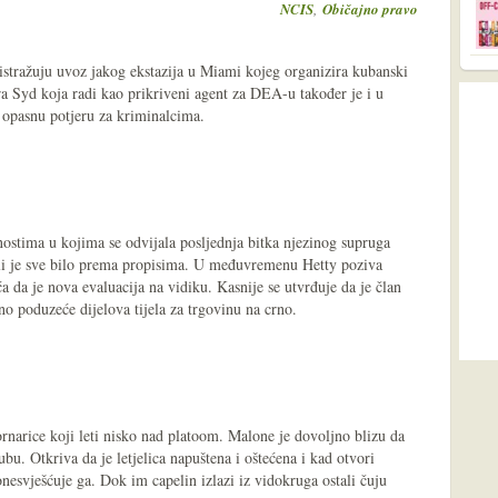
,
NCIS
Običajno pravo
stražuju uvoz jakog ekstazija u Miami kojeg organizira kubanski
a Syd koja radi kao prikriveni agent za DEA-u također je i u
 opasnu potjeru za kriminalcima.
stima u kojima se odvijala posljednja bitka njezinog supruga
a li je sve bilo prema propisima. U međuvremenu Hetty poziva
a da je nova evaluacija na vidiku. Kasnije se utvrđuje da je član
 poduzeće dijelova tijela za trgovinu na crno.
rnarice koji leti nisko nad platoom. Malone je dovoljno blizu da
ubu. Otkriva da je letjelica napuštena i oštećena i kad otvori
nesvješćuje ga. Dok im capelin izlazi iz vidokruga ostali čuju