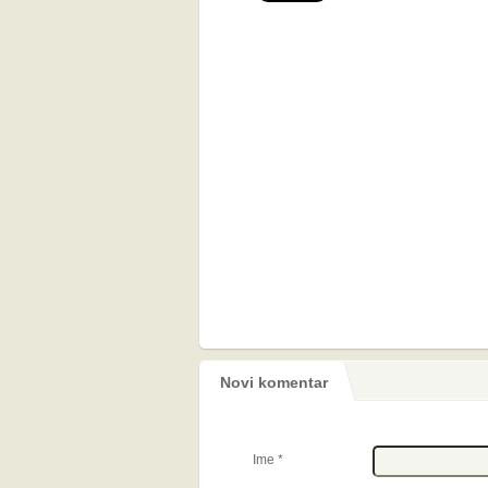
Novi komentar
Ime
*