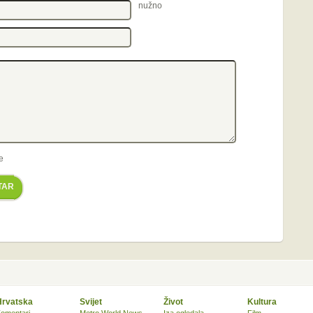
nužno
e
TAR
Hrvatska
Svijet
Život
Kultura