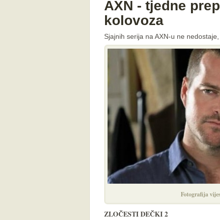
AXN - tjedne prep
kolovoza
Sjajnih serija na AXN-u ne nedostaje,
Fotografija vij
ZLOČESTI DEČKI 2