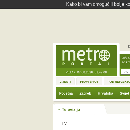
Kako bi vam omogućili bolje kor
D
Vaš š
se kre
PETAK, 07.08.2026.
01:47:08
VIJESTI
PRAVI ŽIVOT
POD REFLEKT
Početna
Zagreb
Hrvatska
Svijet
« Televizija
TV