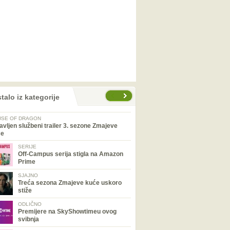
talo iz kategorije
SE OF DRAGON
avljen službeni trailer 3. sezone Zmajeve
će
SERIJE
Off-Campus serija stigla na Amazon
Prime
SJAJNO
Treća sezona Zmajeve kuće uskoro
stiže
ODLIČNO
Premijere na SkyShowtimeu ovog
svibnja