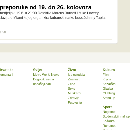
 preporuke od 19. do 26. kolovoza
jeljak, 19.8. u 21:00 Detektivi Marcus Barnett i Mike Lowrey
kstazija u Miami kojeg organizira kubanski narko boss Johnny Tapia:
11:58
Hrvatska
Svijet
Život
Kultura
omentari
Metro World News
Iza ogledala
Film
Dogodilo se na
Znanost
Knjiga
današnji dan
Žene
Kazalište
Seks
Glazba
Muškarci
Clubbing
Zdravlje
Stand up
Putovanja
Sport
Nogomet
Studentski i mali sp
Košarka
Rukomet