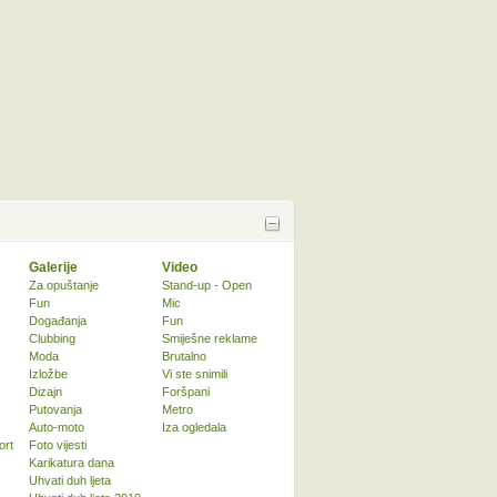
Galerije
Video
Za opuštanje
Stand-up - Open
Fun
Mic
Događanja
Fun
Clubbing
Smiješne reklame
Moda
Brutalno
Izložbe
Vi ste snimili
Dizajn
Foršpani
Putovanja
Metro
Auto-moto
Iza ogledala
ort
Foto vijesti
Karikatura dana
Uhvati duh ljeta