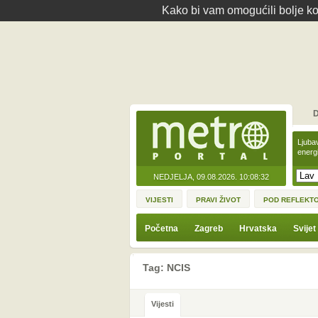
Kako bi vam omogućili bolje kor
D
Ljuba
energ
NEDJELJA, 09.08.2026.
10:08:32
VIJESTI
PRAVI ŽIVOT
POD REFLEKT
Početna
Zagreb
Hrvatska
Svijet
Tag: NCIS
Vijesti