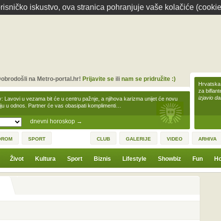
isničko iskustvo, ova stranica pohranjuje vaše kolačiće (cookie
obrodošli na Metro-portal.hr!
Prijavite se
ili
nam se pridružite :)
Hrvatska 
za biflan
izjavio da
v: Lavovi u vezama bit će u centru pažnje, a njihova karizma unijet će novu
iju u odnos. Partner će vas obasipati komplimenti…
dnevni horoskop
→
OROM
SPORT
CLUB
GALERIJE
VIDEO
ARHIVA
Život
Kultura
Sport
Biznis
Lifestyle
Showbiz
Fun
Ho