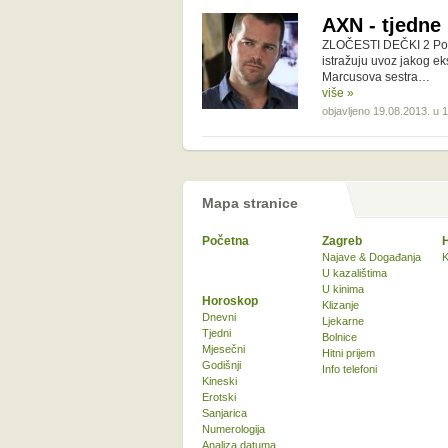
AXN - tjedne
ZLOČESTI DEČKI 2 Poned
istražuju uvoz jakog e
Marcusova sestra…
više »
objavljeno 19.08.2013. u 
Mapa stranice
Početna
Zagreb
Najave & Događanja
K
U kazalištima
U kinima
Horoskop
Klizanje
Dnevni
Ljekarne
Tjedni
Bolnice
Mjesečni
Hitni prijem
Godišnji
Info telefoni
Kineski
Erotski
Sanjarica
Numerologija
Analiza datuma