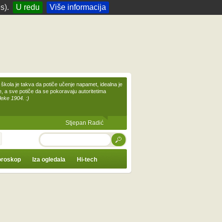
s).
U redu
Više informacija
škola je takva da potiče učenje napamet, idealna je
te, a sve potiče da se pokoravaju autoritetima
leke 1904. :)
Stjepan Radić
TRAŽI
roskop
Iza ogledala
Hi-tech