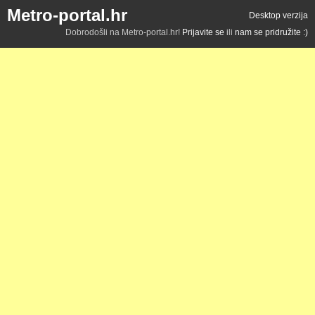
Metro-portal.hr
Desktop verzija
Dobrodošli na Metro-portal.hr!
Prijavite se
ili
nam se pridružite :)