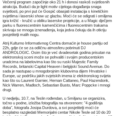
Večernji program započinje oko 21 h i donosi raskoš svjetlosnih
atrakcija. Budući da je light motiv cijeloga događanja snaga
svjetlosti, po prvi put će Gospić obasjati instalacija s kinetičkim
svjetlima i laserski show uz glazbu. Moći će se odigrati i omiljena
igra križić - kružić u obliku laserske projekcije, a u Magic dječjem
parku s fluorescentnim kamenčićima i fluorescentnim trakama
skrivaju se mnoga iznenađenja, koja jedva čekaju da ih otkriju
posjetitelji malih nogu.
Atrij Kulturno Informativnog Centra domaćin je house partiju od
22h, gdje će se za odličnu atmosferu pobrinuti DJ
ANDROLOGIC. Osim što je već dvadesetak godina prisutan na
elektronskoj sceni može se pohvaliti i svojim producentskim
uradcima na labelovima kao što su ruski Majestic Family
Records, britanski Capital Heaven i belgijski Sound Avenue. Do
sada je nastupao u mnogobrojnim klubovima dijem Hrvatske i
Europe, uz podršku jakih svjetskih imena iz elektronskog svijeta
kao što su Laurent Garnier, Hernan Cattaneo, Paul Hazendonk,
Nick Warren, Madloch, Sebastian Busto, Marc Poppcke i mnogi
drugi.
U nedjelju, 10.7, na Teslin rođendan, u Smiljanu se organizira,
točno u podne, izložba fotografija na otvorenom: "4 godišnja
doba", fotografa Josipa Durdova, a svi posjetitelji moći će
besplatno razgledati Memorijalni centar Nikole Tesle od 10 do 20