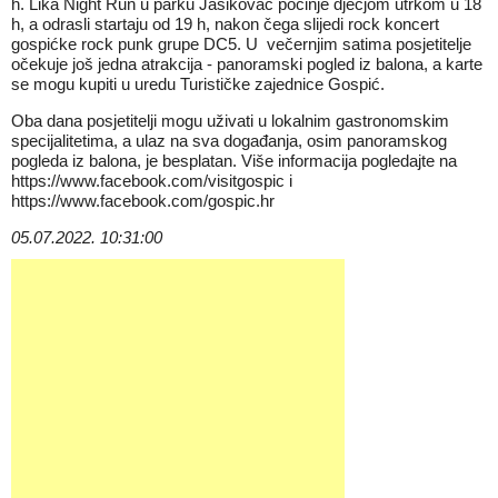
h. Lika Night Run u parku Jasikovac počinje dječjom utrkom u 18
h, a odrasli startaju od 19 h, nakon čega slijedi rock koncert
gospićke rock punk grupe DC5. U večernjim satima posjetitelje
očekuje još jedna atrakcija - panoramski pogled iz balona, a karte
se mogu kupiti u uredu Turističke zajednice Gospić.
Oba dana posjetitelji mogu uživati u lokalnim gastronomskim
specijalitetima, a ulaz na sva događanja, osim panoramskog
pogleda iz balona, je besplatan. Više informacija pogledajte na
https://www.facebook.com/visitgospic
i
https://www.facebook.com/gospic.hr
05.07.2022. 10:31:00