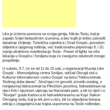
Lika je iznimno ponosna na svoga genija, Nikolu Teslu, koji je
zapalio Svijet fantastičnim izumima, a bez kojih je teško zamisliti
današnje življenje. Turistička zajednica i Grad Gospić, povodom
obljetnice njegovog rođenja, već tradicionalno pripremaju 9. i 10.
srpnja atraktivnu manifestaciju Tesla - Power of lights na više
lokacija u Gospiću i Smiljanu koja će zasigurno oduševiti mnoge
posjetitelje.
U subotu, 9.7. će se od 11 do 15 sati, u organizaciji Muzeja Like
Gospić - Memorijalnog centra Smiljan, održati Okrugli stol u
Kulturno informativnom centru Gospić na temu:"Hidrocentrala
Teslinog doba danas". Stručnjaci će govoriti, između ostalog, o
minijaturnoj hidrocentrali na Plitvičkim jezerima, hidroelektrani na
rijeci Krki i njezinom utjecaju na Nacionalni park, a bit će riječi i o
"Munjari" grada Karlovca te hidroelektranama na Kupi. Nakon
Okruglog stola, koji je tek prvi u nizu, bit će objavljena tiskana
edicija s izlaganjima kao trajna uspomena na Teslin rođendan.