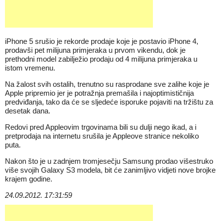
iPhone 5 srušio je rekorde prodaje koje je postavio iPhone 4,
prodavši pet milijuna primjeraka u prvom vikendu, dok je
prethodni model zabilježio prodaju od 4 milijuna primjeraka u
istom vremenu.
Na žalost svih ostalih, trenutno su rasprodane sve zalihe koje je
Apple pripremio jer je potražnja premašila i najoptimističnija
predviđanja, tako da će se sljedeće isporuke pojaviti na tržištu za
desetak dana.
Redovi pred Appleovim trgovinama bili su dulji nego ikad, a i
pretprodaja na internetu srušila je Appleove stranice nekoliko
puta.
Nakon što je u zadnjem tromjesečju Samsung prodao višestruko
više svojih Galaxy S3 modela, bit će zanimljivo vidjeti nove brojke
krajem godine.
24.09.2012. 17:31:59