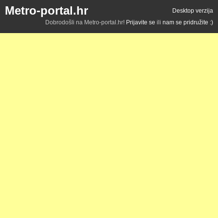
Metro-portal.hr
Desktop verzija
Dobrodošli na Metro-portal.hr!
Prijavite se
ili
nam se pridružite :)