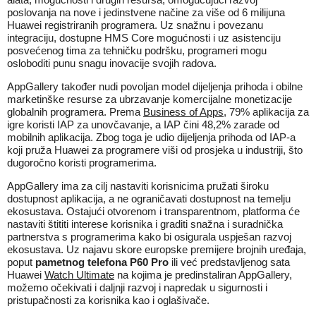
poslovanja na nove i jedinstvene načine za više od 6 milijuna
Huawei registriranih programera. Uz snažnu i povezanu
integraciju, dostupne HMS Core mogućnosti i uz asistenciju
posvećenog tima za tehničku podršku, programeri mogu
osloboditi punu snagu inovacije svojih radova.
AppGallery također nudi povoljan model dijeljenja prihoda i obilne
marketinške resurse za ubrzavanje komercijalne monetizacije
globalnih programera. Prema
Business of Apps
, 79% aplikacija za
igre koristi IAP za unovčavanje, a IAP čini 48,2% zarade od
mobilnih aplikacija. Zbog toga je udio dijeljenja prihoda od IAP-a
koji pruža Huawei za programere viši od prosjeka u industriji, što
dugoročno koristi programerima.
AppGallery ima za cilj nastaviti korisnicima pružati široku
dostupnost aplikacija, a ne ograničavati dostupnost na temelju
ekosustava. Ostajući otvorenom i transparentnom, platforma će
nastaviti štititi interese korisnika i graditi snažna i suradnička
partnerstva s programerima kako bi osigurala uspješan razvoj
ekosustava. Uz najavu skore europske premijere brojnih uređaja,
poput
pametnog telefona P60 Pro
ili već predstavljenog sata
Huawei
Watch Ultimate
na kojima je predinstaliran AppGallery,
možemo očekivati i daljnji razvoj i napredak u sigurnosti i
pristupačnosti za korisnika kao i oglašivače.