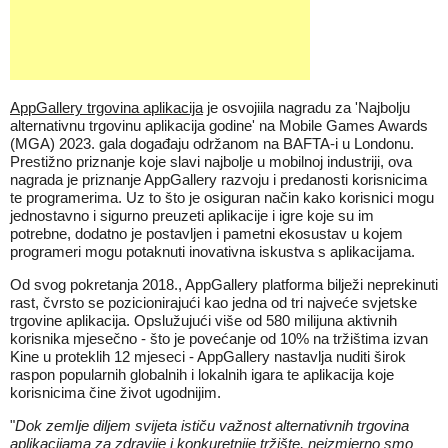
AppGallery trgovina aplikacija
je osvojiila nagradu za 'Najbolju
alternativnu trgovinu aplikacija godine' na Mobile Games Awards
(MGA) 2023. gala događaju održanom na BAFTA-i u Londonu.
Prestižno priznanje koje slavi najbolje u mobilnoj industriji, ova
nagrada je priznanje AppGallery razvoju i predanosti korisnicima
te programerima. Uz to što je osiguran način kako korisnici mogu
jednostavno i sigurno preuzeti aplikacije i igre koje su im
potrebne, dodatno je postavljen i pametni ekosustav u kojem
programeri mogu potaknuti inovativna iskustva s aplikacijama.
Od svog pokretanja 2018., AppGallery platforma bilježi neprekinuti
rast, čvrsto se pozicionirajući kao jedna od tri najveće svjetske
trgovine aplikacija. Opslužujući više od 580 milijuna aktivnih
korisnika mjesečno - što je povećanje od 10% na tržištima izvan
Kine u proteklih 12 mjeseci - AppGallery nastavlja nuditi širok
raspon popularnih globalnih i lokalnih igara te aplikacija koje
korisnicima čine život ugodnijim.
"
Dok zemlje diljem svijeta ističu važnost alternativnih trgovina
aplikacijama za zdravije i konkuretnije tržište, neizmjerno smo