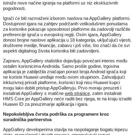
istraže nove načine igranja na platformi uz niz ekskluzivnih
pogodnosti.
Igrači će biti razmaženi izborom naslova na AppGallery platformi.
Dostupnost igara na zahtjev podržanih velikodušnim ponudama
za korisnike pokazuje sposobnost platforme da zadovolji različite
preferencije igrača u europskoj regiji. Osim igara, AppGallery
donosi brojne naslove aplikacija u 18 kategorija, uključujući vijesti,
društvene medije, financije, zabavu i još više, što znači da će svi
aspekti digitalnog života korisnika biti zadovoljeni.
Zapravo, AppGallery statistike dojavljuju povećani interes među
ostalim korisnicima Androida. Samo prošle godine, trgovina
aplikacija je zabilježila značajan porast broja Android igrača koji
ne koriste Huawei uređaje među ovom skupinom. Zahvaljujući
inkluzivnoj prirodi platforme, korisnici koji nisu Huawei kupci
mogu lako dobiti pristup AppGalleryju. Prvo moraju preuzeti i
instalirati AppGallery s matične
web stranice
, zatim instalirati
HMS Core jer AppGallery neće raditi bez njega, te na kraju izraditi
Huawei ID za preuzimanje aplikacija i igara.
Nepokolebljiva čvrsta podrška za programere kroz
suradnička partnerstva
AppGallery developerima stavlja na raspolaganje bogatu lepezu
alata, mogućnosti i drugih resursa, omogućujući razvoj