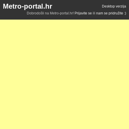
Metro-portal.hr
Desktop verzija
Dobrodošli na Metro-portal.hr!
Prijavite se
ili
nam se pridružite :)