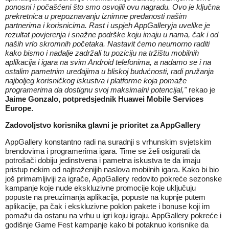
ponosni i počašćeni što smo osvojili ovu nagradu. Ovo je ključna
prekretnica u prepoznavanju iznimne predanosti našim
partnerima i korisnicima. Rast i uspjeh AppGalleryja uvelike je
rezultat povjerenja i snažne podrške koju imaju u nama, čak i od
naših vrlo skromnih početaka. Nastavit ćemo neumorno raditi
kako bismo i nadalje zadržali tu poziciju na tržištu mobilnih
aplikacija i igara na svim Android telefonima, a nadamo se i na
ostalim pametnim uređajima u bliskoj budućnosti, radi pružanja
najboljeg korisničkog iskustva i platforme koja pomaže
programerima da dostignu svoj maksimalni potencijal,"
rekao je
Jaime Gonzalo, potpredsjednik Huawei Mobile Services
Europe.
Zadovoljstvo korisnika glavni je prioritet za AppGallery
AppGallery konstantno radi na suradnji s vrhunskim svjetskim
brendovima i programerima igara. Time se želi osigurati da
potrošači dobiju jedinstvena i pametna iskustva te da imaju
pristup nekim od najtraženijih naslova mobilnih igara. Kako bi bio
još primamljiviji za igrače, AppGallery redovito pokreće sezonske
kampanje koje nude ekskluzivne promocije koje uključuju
popuste na preuzimanja aplikacija, popuste na kupnje putem
aplikacije, pa čak i ekskluzivne poklon pakete i bonuse koji im
pomažu da ostanu na vrhu u igri koju igraju. AppGallery pokreće i
godišnje Game Fest kampanje kako bi potaknuo korisnike da