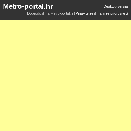
Metro-portal.hr
Desktop verzija
Dobrodošli na Metro-portal.hr!
Prijavite se
ili
nam se pridružite :)