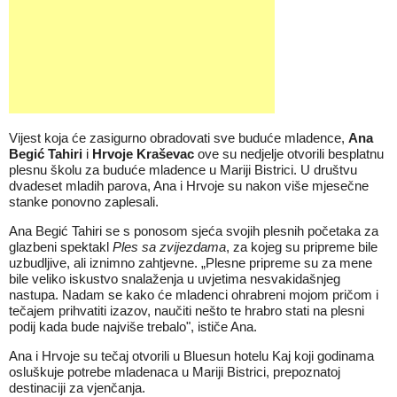
Vijest koja će zasigurno obradovati sve buduće mladence,
Ana
Begić Tahiri
i
Hrvoje Kraševac
ove su nedjelje otvorili besplatnu
plesnu školu za buduće mladence u Mariji Bistrici. U društvu
dvadeset mladih parova, Ana i Hrvoje su nakon više mjesečne
stanke ponovno zaplesali.
Ana Begić Tahiri se s ponosom sjeća svojih plesnih početaka za
glazbeni spektakl
Ples sa zvijezdama
, za kojeg su pripreme bile
uzbudljive, ali iznimno zahtjevne. „Plesne pripreme su za mene
bile veliko iskustvo snalaženja u uvjetima nesvakidašnjeg
nastupa. Nadam se kako će mladenci ohrabreni mojom pričom i
tečajem prihvatiti izazov, naučiti nešto te hrabro stati na plesni
podij kada bude najviše trebalo", ističe Ana.
Ana i Hrvoje su tečaj otvorili u Bluesun hotelu Kaj koji godinama
osluškuje potrebe mladenaca u Mariji Bistrici, prepoznatoj
destinaciji za vjenčanja.