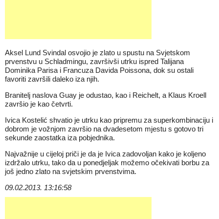
Aksel Lund Svindal osvojio je zlato u spustu na Svjetskom
prvenstvu u Schladmingu, završivši utrku ispred Talijana
Dominika Parisa i Francuza Davida Poissona, dok su ostali
favoriti završili daleko iza njih.
Branitelj naslova Guay je odustao, kao i Reichelt, a Klaus Kroell
završio je kao četvrti.
Ivica Kostelić shvatio je utrku kao pripremu za superkombinaciju i
dobrom je vožnjom završio na dvadesetom mjestu s gotovo tri
sekunde zaostatka iza pobjednika.
Najvažnije u cijeloj priči je da je Ivica zadovoljan kako je koljeno
izdržalo utrku, tako da u ponedjeljak možemo očekivati borbu za
još jedno zlato na svjetskim prvenstvima.
09.02.2013. 13:16:58