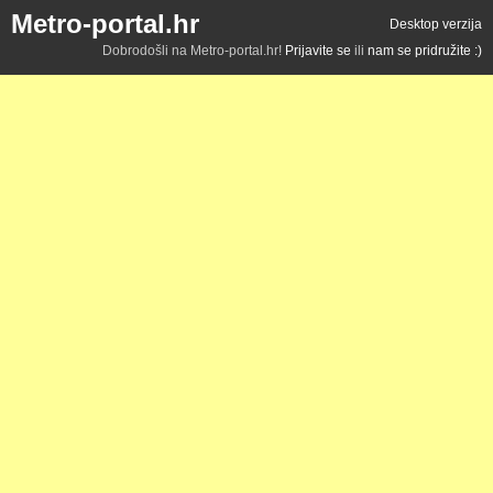
Metro-portal.hr
Desktop verzija
Dobrodošli na Metro-portal.hr!
Prijavite se
ili
nam se pridružite :)