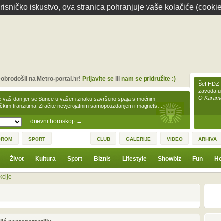
isničko iskustvo, ova stranica pohranjuje vaše kolačiće (cookie
obrodošli na Metro-portal.hr!
Prijavite se
ili
nam se pridružite :)
Šef HDZ-a
zavoda u
O Karamar
e vaš dan jer se Sunce u vašem znaku savršeno spaja s moćnim
čkim tranzitima. Zračite nevjerojatnim samopouzdanjem i magnets…
dnevni horoskop
→
OROM
SPORT
CLUB
GALERIJE
VIDEO
ARHIVA
Život
Kultura
Sport
Biznis
Lifestyle
Showbiz
Fun
Ho
kcije
1
3