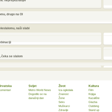
lić neprepoznatljiv
lomu, drugo na OI
eleslalomu, naši slabi
binaciji
t, čeka se slalom
Hrvatska
Svijet
Život
Kultura
omentari
Metro World News
Iza ogledala
Film
Dogodilo se na
Znanost
Knjiga
današnji dan
Žene
Kazalište
Seks
Glazba
Muškarci
Clubbing
Zdravlje
Stand up