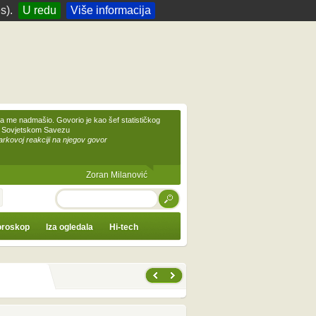
s).
U redu
Više informacija
 me nadmašio. Govorio je kao šef statističkog
 Sovjetskom Savezu
kovoj reakciji na njegov govor
Zoran Milanović
TRAŽI
roskop
Iza ogledala
Hi-tech