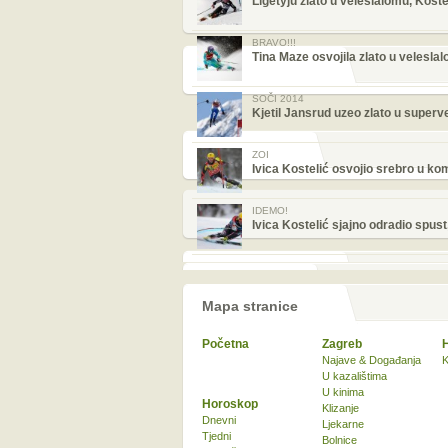
Ligetyju zlato u veleslalomu, Koste
BRAVO!!!
Tina Maze osvojila zlato u velesla
SOČI 2014
Kjetil Jansrud uzeo zlato u superv
ZOI
Ivica Kostelić osvojio srebro u kom
IDEMO!
Ivica Kostelić sjajno odradio spus
Mapa stranice
Početna
Zagreb
Najave & Događanja
K
U kazalištima
U kinima
Horoskop
Klizanje
Dnevni
Ljekarne
Tjedni
Bolnice