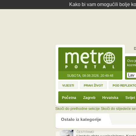
Kako bi vam omogućili bolje kor
D
Ovo j
kozmi
SUBOTA, 08.08.2026.
20:49:48
VIJESTI
PRAVI ŽIVOT
POD REFLEKT
Početna
Zagreb
Hrvatska
Svijet
Skoči do prethodne sekcije
Skoči do slijedeće se
Ostalo iz kategorije
ČESTITAMO