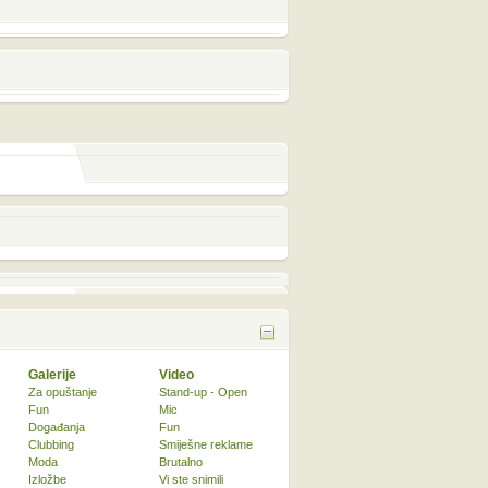
Galerije
Video
Za opuštanje
Stand-up - Open
Fun
Mic
Događanja
Fun
Clubbing
Smiješne reklame
Moda
Brutalno
Izložbe
Vi ste snimili