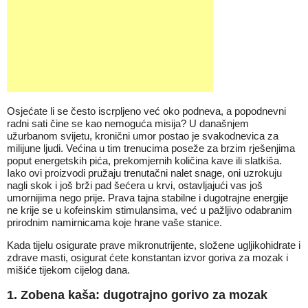
Osjećate li se često iscrpljeno već oko podneva, a popodnevni
radni sati čine se kao nemoguća misija? U današnjem
užurbanom svijetu, kronični umor postao je svakodnevica za
milijune ljudi. Većina u tim trenucima poseže za brzim rješenjima
poput energetskih pića, prekomjernih količina kave ili slatkiša.
Iako ovi proizvodi pružaju trenutačni nalet snage, oni uzrokuju
nagli skok i još brži pad šećera u krvi, ostavljajući vas još
umornijima nego prije. Prava tajna stabilne i dugotrajne energije
ne krije se u kofeinskim stimulansima, već u pažljivo odabranim
prirodnim namirnicama koje hrane vaše stanice.
Kada tijelu osigurate prave mikronutrijente, složene ugljikohidrate i
zdrave masti, osigurat ćete konstantan izvor goriva za mozak i
mišiće tijekom cijelog dana.
1. Zobena kaša: dugotrajno gorivo za mozak