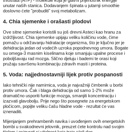
trifosfata (ATP) - molekule koja je glavni prijenosnik energije
unutar naših stanica. Dodavanjem špinata u jutarnji smoothie
doslovno ćete "probuditi" svoj metabolizam.
4. Chia sjemenke i orašasti plodovi
Ove sitne sjemenke koristili su još drevni Asteci kao hranu za
izdržljivost. Chia sjemenke upijaju veliku količinu vode, čime
pomažu u održavanju hidratacije organizma, što je ključno jer je
dehidracija jedan od vodećih uzroka popodnevnog umora. Bogate
su omega-3 masnim kiselinama koje smanjuju upalne procese i
poboljšavaju rad mozga. Slično djeluju i bademi te orasi koji
pružaju savršenu kombinaciju zdravih masti i proteina.
5. Voda: najjednostavniji lijek protiv pospanosti
Iako tehnički nije namirnica, voda je najvažniji čimbenik u borbi
protiv umora. Čak i blaga dehidracija od samo 1-2% može
dramatično usporiti funkcije mozga, smanjiti koncentraciju i
izazvati glavobolju. Prije nego što posegnete za energetskom
pločicom, popijte veliku čašu hladne vode - rezultat će vas
iznenaditi.
Mijenjanjem prehrambenih navika i uvođenjem ovih energetskih
bombi u svakodnevni jelovnik, preuzet ćete kontrolu nad svojim
tijelom i osigurati si vitalnost koja traje cijeli dan.