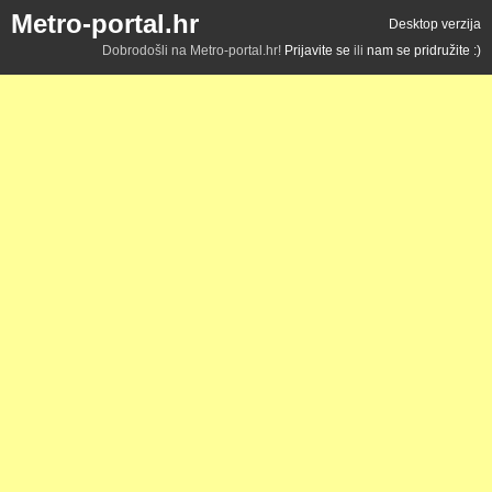
Metro-portal.hr
Desktop verzija
Dobrodošli na Metro-portal.hr!
Prijavite se
ili
nam se pridružite :)