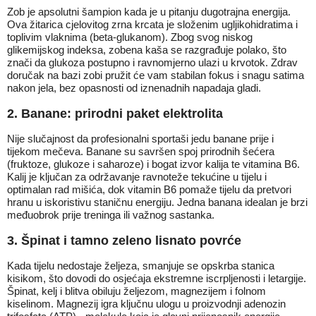
Zob je apsolutni šampion kada je u pitanju dugotrajna energija.
Ova žitarica cjelovitog zrna krcata je složenim ugljikohidratima i
toplivim vlaknima (beta-glukanom). Zbog svog niskog
glikemijskog indeksa, zobena kaša se razgrađuje polako, što
znači da glukoza postupno i ravnomjerno ulazi u krvotok. Zdrav
doručak na bazi zobi pružit će vam stabilan fokus i snagu satima
nakon jela, bez opasnosti od iznenadnih napadaja gladi.
2. Banane: prirodni paket elektrolita
Nije slučajnost da profesionalni sportaši jedu banane prije i
tijekom mečeva. Banane su savršen spoj prirodnih šećera
(fruktoze, glukoze i saharoze) i bogat izvor kalija te vitamina B6.
Kalij je ključan za održavanje ravnoteže tekućine u tijelu i
optimalan rad mišića, dok vitamin B6 pomaže tijelu da pretvori
hranu u iskoristivu staničnu energiju. Jedna banana idealan je brzi
međuobrok prije treninga ili važnog sastanka.
3. Špinat i tamno zeleno lisnato povrće
Kada tijelu nedostaje željeza, smanjuje se opskrba stanica
kisikom, što dovodi do osjećaja ekstremne iscrpljenosti i letargije.
Špinat, kelj i blitva obiluju željezom, magnezijem i folnom
kiselinom. Magnezij igra ključnu ulogu u proizvodnji adenozin