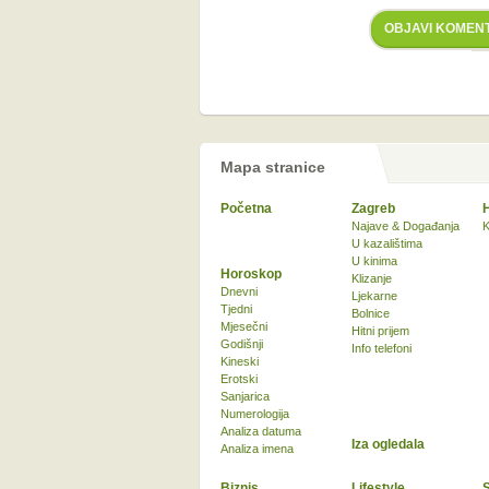
OBJAVI KOMEN
Mapa stranice
Početna
Zagreb
Najave & Događanja
K
U kazalištima
U kinima
Horoskop
Klizanje
Dnevni
Ljekarne
Tjedni
Bolnice
Mjesečni
Hitni prijem
Godišnji
Info telefoni
Kineski
Erotski
Sanjarica
Numerologija
Analiza datuma
Iza ogledala
Analiza imena
Biznis
Lifestyle