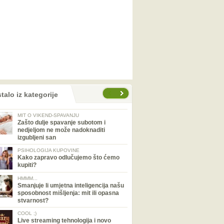
talo iz kategorije
MIT O VIKEND-SPAVANJU
Zašto dulje spavanje subotom i
nedjeljom ne može nadoknaditi
izgubljeni san
PSIHOLOGIJA KUPOVINE
Kako zapravo odlučujemo što ćemo
kupiti?
HMMM...
Smanjuje li umjetna inteligencija našu
sposobnost mišljenja: mit ili opasna
stvarnost?
COOL ;)
Live streaming tehnologija i novo