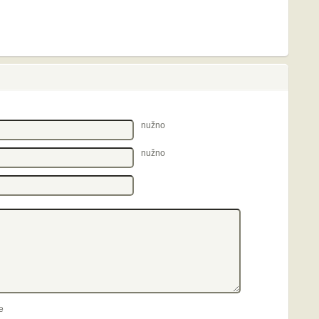
nužno
nužno
e