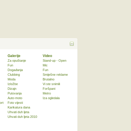
Galerije
Video
Za opuštanje
Stand-up - Open
Fun
Mic
Događanja
Fun
Clubbing
Smiješne reklame
Moda
Brutalno
Izložbe
Vi ste snimili
Dizajn
Foršpani
Putovanja
Metro
Auto-moto
Iza ogledala
ort
Foto vijesti
Karikatura dana
Uhvati duh ljeta
Uhvati duh ljeta 2010