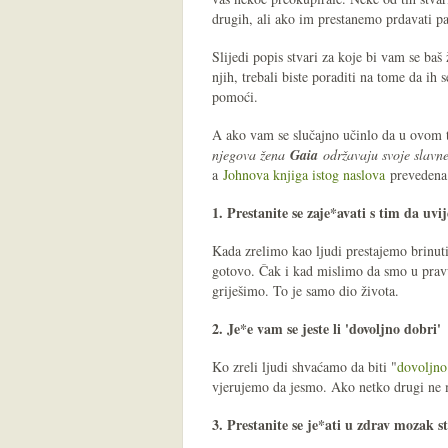
drugih, ali ako im prestanemo prdavati paž
Slijedi popis stvari za koje bi vam se baš
njih, trebali biste poraditi na tome da ih s
pomoći.
A ako vam se slučajno učinlo da u ovom 
njegova žena
Gaia
održavaju svoje slavne
a
Johnova knjiga istog naslova
prevedena 
1. Prestanite se zaje*avati s tim da uv
Kada zrelimo kao ljudi prestajemo brinut
gotovo. Čak i kad mislimo da smo u prav
griješimo. To je samo dio života.
2. Je*e vam se jeste li 'dovoljno dobri'
Ko zreli ljudi shvaćamo da biti "
dovoljno
vjerujemo da jesmo. Ako netko drugi ne m
3. Prestanite se je*ati u zdrav mozak 