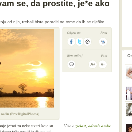
vam se, da prostite, je*e ako
ju od njih, trebali biste poraditi na tome da ih se riješite
Objavi na
Print
prethodno
2
Komentiraj
Font
Os
vi način (FreeDigitalPhotos)
nje je*ati za neke stvari koje su
Više o
,
zrelost
odrasle osobe
 ćemo teže pustiti iz života od