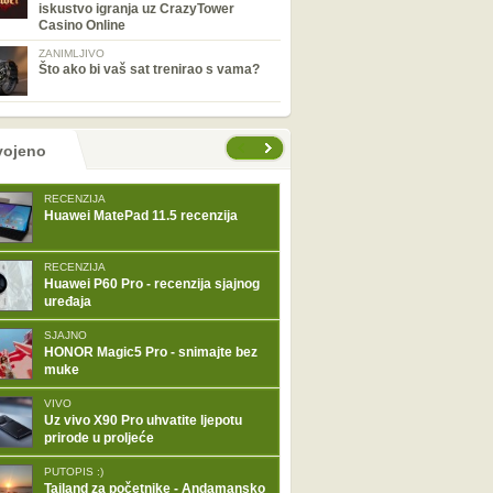
iskustvo igranja uz CrazyTower
Casino Online
ZANIMLJIVO
Što ako bi vaš sat trenirao s vama?
tranice
vojeno
RECENZIJA
Huawei MatePad 11.5 recenzija
RECENZIJA
Huawei P60 Pro - recenzija sjajnog
uređaja
SJAJNO
HONOR Magic5 Pro - snimajte bez
muke
VIVO
Uz vivo X90 Pro uhvatite ljepotu
prirode u proljeće
PUTOPIS :)
Tajland za početnike - Andamansko