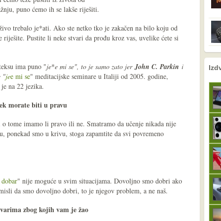
nju, puno ćemo ih se lakše riješiti.
 živo trebalo je*ati. Ako ste netko tko je zakačen na bilo koju od
e riješite. Pustite li neke stvari da prođu kroz vas, uvelike ćete si
nema prethodne s
sljedeće
teksu ima puno "
je
*
e mi se", to je samo zato jer
John C. Parkin
i
Izd
 "
je
e mi se
" meditacijske seminare u Italiji od 2005. godine,
je na 22 jezika.
ijek morate biti u pravu
i o tome imamo li pravo ili ne. Smatramo da učenje nikada nije
u, ponekad smo u krivu, stoga zapamtite da svi povremeno
 dobar
" nije moguće u svim situacijama. Dovoljno smo dobri ako
isli da smo dovoljno dobri, to je njegov problem, a ne naš.
stvarima zbog kojih vam je žao