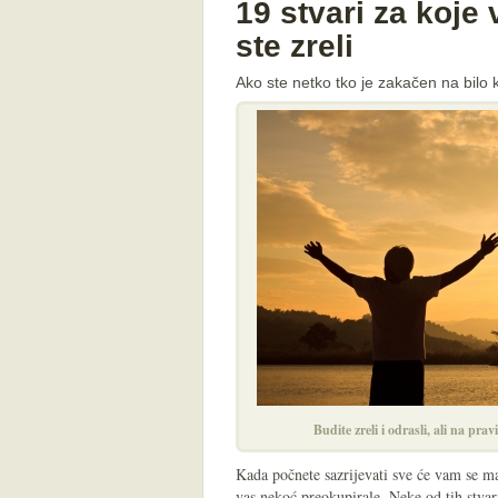
19 stvari za koje 
ste zreli
Ako ste netko tko je zakačen na bilo ko
Budite zreli i odrasli, ali na pra
Kada počnete sazrijevati sve će vam se ma
vas nekoć preokupirale. Neke od tih stvari