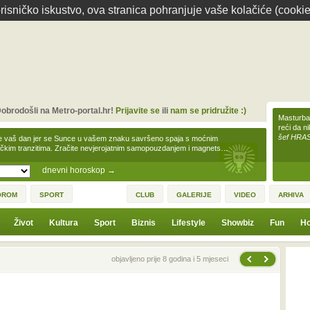
isničko iskustvo, ova stranica pohranjuje vaše kolačiće (cookie
obrodošli na Metro-portal.hr!
Prijavite se
ili
nam se pridružite :)
Masturbac
reći da n
šef HRA
e vaš dan jer se Sunce u vašem znaku savršeno spaja s moćnim
čkim tranzitima. Zračite nevjerojatnim samopouzdanjem i magnets…
dnevni horoskop
→
OROM
SPORT
CLUB
GALERIJE
VIDEO
ARHIVA
Život
Kultura
Sport
Biznis
Lifestyle
Showbiz
Fun
Ho
Sljedeća vijest
Prethodna vijest
objavljeno prije 8 godina i 5 mjeseci