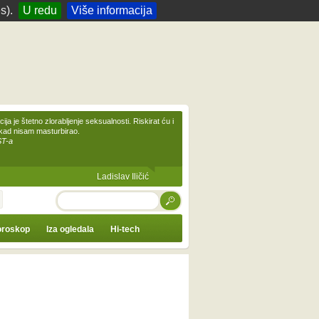
s).
U redu
Više informacija
ija je štetno zlorabljenje seksualnosti. Riskirat ću i
ikad nisam masturbirao.
ST-a
Ladislav Iličić
TRAŽI
roskop
Iza ogledala
Hi-tech