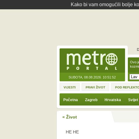
Kako bi vam omogućili bolje kor
D
Ovo j
kozmi
SUBOTA, 08.08.2026.
10:51:52
VIJESTI
PRAVI ŽIVOT
POD REFLEKT
Početna
Zagreb
Hrvatska
Svijet
« Život
HE HE