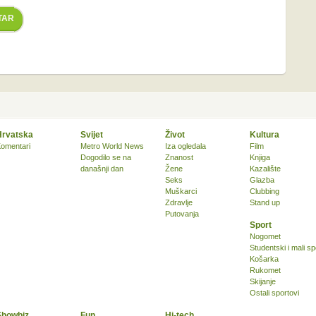
TAR
Hrvatska
Svijet
Život
Kultura
omentari
Metro World News
Iza ogledala
Film
Dogodilo se na
Znanost
Knjiga
današnji dan
Žene
Kazalište
Seks
Glazba
Muškarci
Clubbing
Zdravlje
Stand up
Putovanja
Sport
Nogomet
Studentski i mali sp
Košarka
Rukomet
Skijanje
Ostali sportovi
Showbiz
Fun
Hi-tech