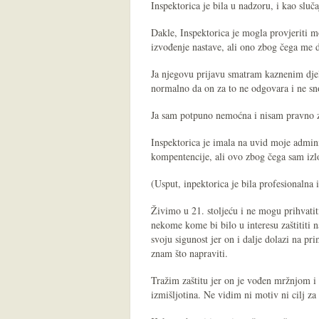
Inspektorica je bila u nadzoru, i kao sluča
Dakle, Inspektorica je mogla provjeriti 
izvođenje nastave, ali ono zbog čega me do
Ja njegovu prijavu smatram kaznenim djel
normalno da on za to ne odgovara i ne sno
Ja sam potpuno nemoćna i nisam pravno z
Inspektorica je imala na uvid moje admini
kompentencije, ali ovo zbog čega sam izl
(Usput, inpektorica je bila profesionalna 
Živimo u 21. stoljeću i ne mogu prihvati
nekome kome bi bilo u interesu zaštititi 
svoju sigunost jer on i dalje dolazi na pri
znam što napraviti.
Tražim zaštitu jer on je vođen mržnjom i 
izmišljotina. Ne vidim ni motiv ni cilj z