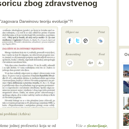
esoricu zbog zdravstvenog
"zagovara Darwinovu teoriju evolucije"?!
Objavi na
Print
prethodno
2
Komentiraj
Font
Os
čni problemi (Arhiva)
leme jednoj profesorici koja se od
Više o
,
zlostavljanje