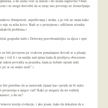
 optužena, a što nema veze sa mnom i što nisam napravila? Osim
ecom i ne mogu dozvoliti da se moje ime povezuje uz zlostavljanja
znakove zbunjenosti, nepoštivanja i straha, a ja više ne znam kako
 nije za ništa krivo. Radi se o pristojnom i odličnom učeniku
 nikakvih problema.)
tični gospodin tužio i Državnoj pravobraniteljici za djecu i opet
 i on biti provjeren jer ovakvim ponašanjem dovodi se u pitanje
nje i vrši li i on nasilje nad njima kada ih prisiljava obaveznim
 nakon povratka sa praznika, kada je trebalo opisati neki
 jer se on stalno moli".)
je biti potrebno da se nastavnik izjasni kao vjernik da bi steko
imali povjerenja u njegov rad? Kako je moguće da mi roditelj
nastavi, a što ne?
rwinovu teoriju evolucije, i ako jesam, kako da dokažem da u