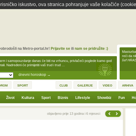
isničko iskustvo, ova stranica pohranjuje vaše kolačiće (cookie
obrodošli na Metro-portal.hr!
Prijavite se
ili
nam se pridružite :)
Masturbac
reći da n
šef HRA
arm i samopouzdanje danas će biti na vrhuncu, privlačeći poglede kamo god
tali. Nadređeni će primijetiti vaš trud i trud …
dnevni horoskop
→
OROM
SPORT
CLUB
GALERIJE
VIDEO
ARHIVA
Život
Kultura
Sport
Biznis
Lifestyle
Showbiz
Fun
Ho
Sljedeća vijest
Prethodna vijest
objavljeno prije 13 godina i 6 mjeseci