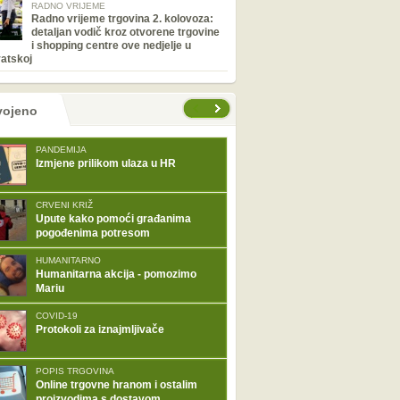
RADNO VRIJEME
Radno vrijeme trgovina 2. kolovoza:
detaljan vodič kroz otvorene trgovine
i shopping centre ove nedjelje u
atskoj
tranice
vojeno
PANDEMIJA
Izmjene prilikom ulaza u HR
CRVENI KRIŽ
Upute kako pomoći građanima
pogođenima potresom
HUMANITARNO
Humanitarna akcija - pomozimo
Mariu
COVID-19
Protokoli za iznajmljivače
POPIS TRGOVINA
Online trgovne hranom i ostalim
proizvodima s dostavom