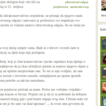
ojim slučajem koji više liči na
,
zdravstveni odgoj
aj iz 21. stoljeća.
,
profesorica
nastavnici.org
ki ultrakonzervativno orijentiran, ne pristaje da njegovo malo
Hrv
vstvenog odgoja i natovario je profesorici sve inspekcije ove
iz razreda za vrijeme nastave zdravstvenog odgoja, što ne smije po
nema prethodne s
sljedeće
Izd
svoj slučaj iznijeti vama. Radi se o klevet i uvredi časti te
ekciji za djelo koje nije počinjeno.
elj, koji je član konzervativne vjerske zajednice koja djeluje u
ahtijevao da ja (kao učiteljica) pustim sa nastave njegovo dijete u
j sat upišem neopravdane sate. To mi se nije svidjelo, ali sam
e u trećem i četvrtom razredu, zastupljenost po njemu spornih
 nema potrebe za takvim metodama.
 on pojačavao pritisak na mene. Počeo me verbalno vrijeđati i
iju kojom se bavim. Prijetio mi je da će se pobrinuti da dobijem
tonazoru kojeg gaji i pod kojim odgaja svog sina. Citiram neke od
„Žao mi je što sam vas ikad upoznao", „ Ja svom sinu govorim da