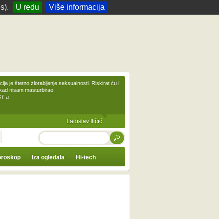
s).
U redu
Više informacija
ija je štetno zlorabljenje seksualnosti. Riskirat ću i
ikad nisam masturbirao.
ST-a
Ladislav Iličić
TRAŽI
roskop
Iza ogledala
Hi-tech