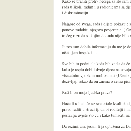
Kako se braniti protiv nečega za što sam
rada u školi, radim i u radionicama sa dj
i diskriminaciju.
Najgore od svega, sada i dijete pokazuje 
ponovo zadobiti njegovo povjerenje. ( Ono
trećeg razreda sa kojim do sada nije bilo
Jutros sam dobila informaciju da me je do
očekujem inspekciju.
Sve bih to podnijela kada bih znala da će
kako je uspio dobiti dvoje djece na usvaja
višesatnim vjerskim molitvama? (Učenik je
doživljaj, rekao da on „nema o čemu pisati
Krši li on moja ljudska prava?
Hoće li u buduće uz sve ostale kvalifikaci
pravo raditi u struci tj. da bi roditelji 
postavlja uvjete što ću i kako tumačiti na 
Da rezimiram, jesam li ja optužena za Da