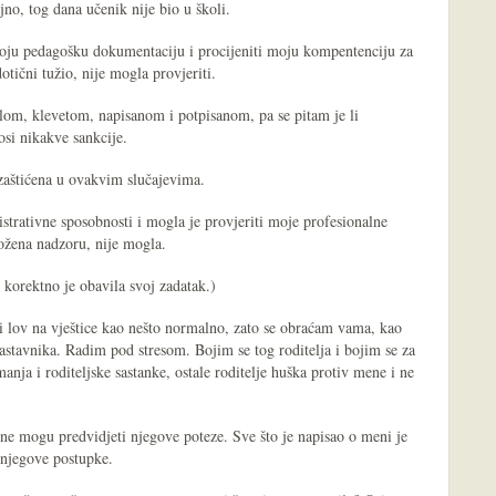
jno, tog dana učenik nije bio u školi.
moju pedagošku dokumentaciju i procijeniti moju kompentenciju za
tični tužio, nije mogla provjeriti.
om, klevetom, napisanom i potpisanom, pa se pitam je li
si nikakve sankcije.
aštićena u ovakvim slučajevima.
strativne sposobnosti i mogla je provjeriti moje profesionalne
ožena nadzoru, nije mogla.
i korektno je obavila svoj zadatak.)
ti lov na vještice kao nešto normalno, zato se obraćam vama, kao
nastavnika. Radim pod stresom. Bojim se tog roditelja i bojim se za
manja i roditeljske sastanke, ostale roditelje huška protiv mene i ne
ne mogu predvidjeti njegove poteze. Sve što je napisao o meni je
a njegove postupke.