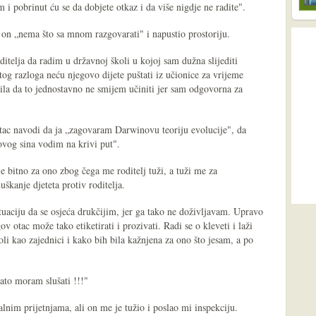
m i pobrinut ću se da dobjete otkaz i da više nigdje ne radite".
a on „nema što sa mnom razgovarati" i napustio prostoriju.
itelja da radim u državnoj školi u kojoj sam dužna slijediti
tog razloga neću njegovo dijete puštati iz učionice za vrijeme
la da to jednostavno ne smijem učiniti jer sam odgovorna za
tac navodi da ja „zagovaram Darwinovu teoriju evolucije", da
govog sina vodim na krivi put".
 je bitno za ono zbog čega me roditelj tuži, a tuži me za
uškanje djeteta protiv roditelja.
tuaciju da se osjeća drukčijim, jer ga tako ne doživljavam. Upravo
 otac može tako etiketirati i prozivati. Radi se o kleveti i laži
li kao zajednici i kako bih bila kažnjena za ono što jesam, a po
ato moram slušati !!!"
lnim prijetnjama, ali on me je tužio i poslao mi inspekciju.