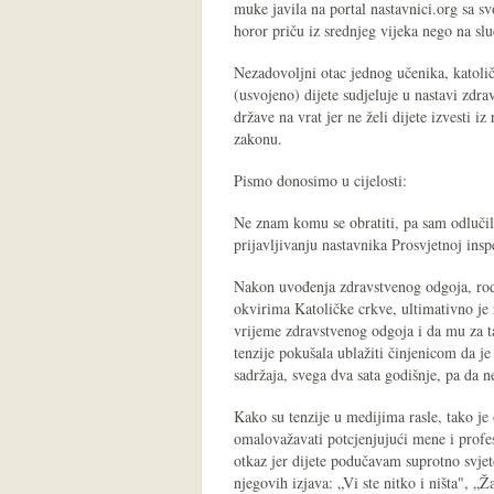
muke javila na portal nastavnici.org sa sv
horor priču iz srednjeg vijeka nego na sluč
Nezadovoljni otac jednog učenika, katolič
(usvojeno) dijete sudjeluje u nastavi zdra
države na vrat jer ne želi dijete izvesti 
zakonu.
Pismo donosimo u cijelosti:
Ne znam komu se obratiti, pa sam odlučila 
prijavljivanju nastavnika Prosvjetnoj insp
Nakon uvođenja zdravstvenog odgoja, rodit
okvirima Katoličke crkve, ultimativno je z
vrijeme zdravstvenog odgoja i da mu za ta
tenzije pokušala ublažiti činjenicom da j
sadržaja, svega dva sata godišnje, pa da
Kako su tenzije u medijima rasle, tako je
omalovažavati potcjenjujući mene i profes
otkaz jer dijete podučavam suprotno svje
njegovih izjava: „Vi ste nitko i ništa", 