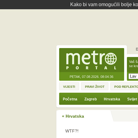
Kako bi vam omogućili bolje kor
D
Vaš š
se kre
PETAK, 07.08.2026.
08:04:36
VIJESTI
PRAVI ŽIVOT
POD REFLEKT
Početna
Zagreb
Hrvatska
Svijet
« Hrvatska
WTF?!