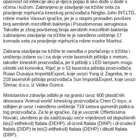
opasnost od infekcije ako je djeca popiju ili ako dođe u dodir s
očima i kožom. Zabranjeno je stavljanje na tržište seta za
pravljenje mjehurića kineskog proizvođača Ningbo John INT.LTD,
robne marke Vaooun igračke, jer je u otopini pronađen povišeni
broj aerobnih mezofilnih bakterija i Pseudomonas aeruginosa.
Također je zbog povišenog broja aerobnih mezofilnih bakterija
zabranjeno stavljanje na tržište te je naređeno uništenje 17
komada seta za pravljenje mjehurića robne marke Manhui.
Zabrana stavljanja na tržište te naredba o povlačenju s tržišta i
uništenju izdane su i za dvije vrste laserskih pištolja s metom,
također kineskih proizvođača, jer ti pištolji s LED lampom mogu
oštetiti vid korisnika. Riječ je o 53 laserska pištolja proizvođača
Ruian Ousaiya Import&Export, koje uvozi Yong iz Zagreba, te o
218 laserskih pištolja proizvođača Sun Import&Export, koje uvozi
Štimac d.o.o. iz Velike Gorice.
Ministarstvo zdravlja odbilo je na granici uvoz 600 plastičnih
dinosaura 'Animal world' kineskog proizvođača Chen Ci toys, a
odbijen je uvoz i naređeno uništenje 718 setova gumenih patkica
tog proizvođača. Za te je igračke, čiji je uvoznik Offertissima
Novaki, utvrđeno je da sadržavaju veće vrijednosti od dopuštenih
bis(2-etilheksil) ftalata (DEHP), di-izonil ftalata (DINP) i di-izodecil
ftalata (DIDP) te bis(2-etilheksil) ftalata (DEHP) i dibutil ftalata
(DBP).