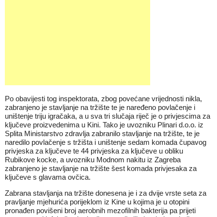
Po obavijesti tog inspektorata, zbog povećane vrijednosti nikla,
zabranjeno je stavljanje na tržište te je naređeno povlačenje i
uništenje triju igračaka, a u sva tri slučaja riječ je o privjescima za
ključeve proizvedenima u Kini. Tako je uvozniku Plinari d.o.o. iz
Splita Ministarstvo zdravlja zabranilo stavljanje na tržište, te je
naredilo povlačenje s tržišta i uništenje sedam komada čupavog
privjeska za ključeve te 44 privjeska za ključeve u obliku
Rubikove kocke, a uvozniku Modnom nakitu iz Zagreba
zabranjeno je stavljanje na tržište šest komada privjesaka za
ključeve s glavama ovčica.
Zabrana stavljanja na tržište donesena je i za dvije vrste seta za
pravljanje mjehurića porijeklom iz Kine u kojima je u otopini
pronađen povišeni broj aerobnih mezofilnih bakterija pa prijeti