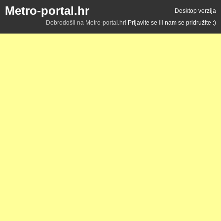
Metro-portal.hr
Desktop verzija
Dobrodošli na Metro-portal.hr!
Prijavite se
ili
nam se pridružite :)