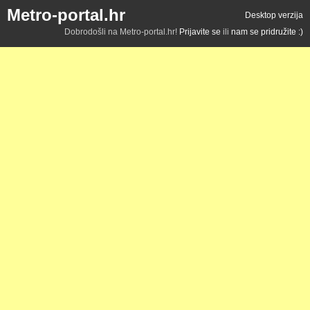
Metro-portal.hr
Desktop verzija
Dobrodošli na Metro-portal.hr!
Prijavite se
ili
nam se pridružite :)