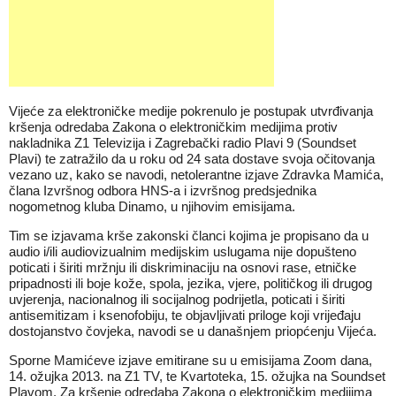
Vijeće za elektroničke medije pokrenulo je postupak utvrđivanja
kršenja odredaba Zakona o elektroničkim medijima protiv
nakladnika Z1 Televizija i Zagrebački radio Plavi 9 (Soundset
Plavi) te zatražilo da u roku od 24 sata dostave svoja očitovanja
vezano uz, kako se navodi, netolerantne izjave Zdravka Mamića,
člana Izvršnog odbora HNS-a i izvršnog predsjednika
nogometnog kluba Dinamo, u njihovim emisijama.
Tim se izjavama krše zakonski članci kojima je propisano da u
audio i/ili audiovizualnim medijskim uslugama nije dopušteno
poticati i širiti mržnju ili diskriminaciju na osnovi rase, etničke
pripadnosti ili boje kože, spola, jezika, vjere, političkog ili drugog
uvjerenja, nacionalnog ili socijalnog podrijetla, poticati i širiti
antisemitizam i ksenofobiju, te objavljivati priloge koji vrijeđaju
dostojanstvo čovjeka, navodi se u današnjem priopćenju Vijeća.
Sporne Mamićeve izjave emitirane su u emisijama Zoom dana,
14. ožujka 2013. na Z1 TV, te Kvartoteka, 15. ožujka na Soundset
Plavom. Za kršenje odredaba Zakona o elektroničkim medijima