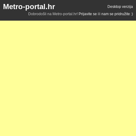
Metro-portal.hr
Desktop verzija
Dobrodošli na Metro-portal.hr!
Prijavite se
ili
nam se pridružite :)