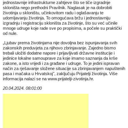
jednostavnije infrastrukturne zahtjeve što se tiče izgradnje
skloništa nego prethodni Pravilnik. Naglasak je na dobrobiti
životinja u skloništu, učinkovitom radu i oglašavanju te
udomljavanju životinja. To omogućava bržu i jednostavniju
izgradnju i registraciju skloništa za životinje, što su već učinile
mnoge udruge koje rade sve po propisima, a počele su praktički
od nule.
„Ljubav prema životinjama nije dovoljna bez ispunjavanja svih
zakonskih preduvjeta za njihovo zbrinjavanje. Zajedno bismo
trebali uložiti dodatne napore i prijavljivati državne institucije i
jedinice lokalne samouprave za koje imamo saznanja da krše
zakone, a isto vrijedi i za građane i udruge. To je jedini ispravan
način za rješavanje složene situacije sa zbrinjavanjem napuštenih
pasa i mačaka u Hrvatskoj", zaključuju Prijatelji životinja. Više
informacija nalazi se na
www.prijatelji-zivotinja.hr
.
20.04.2024. 08:01:00