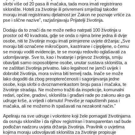
skrbi više od 20 pasa ili mačaka, tada mora imati registrirano
sklonište. Hoteli za životinje ili privremeni smještaji također
moraju imati registriranu djelatnost jer Zakon ne poznaje vrtiće za
pse i slične nazive", razjašnjavaju Prijatelji životinja.
Dodaju da to znači da ne može netko natrpati 100 životinja u
prostor od 40 kvadrata, gdje se onda o njima brine jedna ili dvije
osobe, niti te životinje mogu imati primjerene uvjete držanja: „Sve
moraju biti označene mikročipom, kastrirane i cijepljene, o čemu
se moraju voditi evidencije, te se moraju redovito oglašavati za
udomljavanje. Sve to, kao i hvatanje i prijevoz životinja, smiju
obavljati samo osposobljene osobe, unutar sustava skloništa, a
ne zaštitari životinja privatno. Iako legalnost ne jamči uvijek i
dobrobit životinja, mora svima biti temelj rada. Inače se može
lako dogoditi da zbog preopterećenosti i sagorijevanja jedne
osobe, koja skrbi o dvoznamenkastom broju pasa i mačaka, te
životinje stradaju. Ne možemo tražiti da inspekcije, komunalni
redari, općine, gradovi, skloništa i građani rade po zakonu ako ga
udruge krše, a vrijedi i obrnuto! Previše je napuštenih pasa i
mačaka, ali ne možemo ih spašavati na nezakonit način."
Apeliraju na sve udruge i volontere koji žele pomagati životinjama
da osnuju sklonište i da njihov registriran i transparentan rad bude
podložan nadzoru uvjeta držanja životinja. Pravilnik o uvjetima
kojima moraju udovoljavati skloništa za životinje propisuje