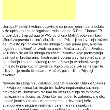
Udruga Prijatelji životinja objavila je da je posljednjih dana dobila
više upita vezano za legalnost rada Udruge S-Pas. Članovi FB-
grupe „Osvrt na udrugu S-PAS by Gloria Malin", potpisani kao
„Borci za pravdu i istinu", obratili su se Prijateljima životinja tražeći
da umjesto njih prijave to što udruga S-Pas prima pse, a nema
registrirano sklonište. „Vodimo projekt Mreža za zaštitu životinja,
koju čini više od 50 udruga za zaštitu životinja koje promoviraju
važnost mikročipiranja i kastracije životinja u svrhu sprječavanja
napuštanja i nekontroliranog razmnožavanja te udomljavanje
umjesto kupnje kućnih životinja. Kako Udruga S-Pas ne dijeli te
ciljeve, nije među članicama Mreže", pojasnili su Prijatelji
životinja.
Navode da stoga nisu detaljno upoznati s radom Udruge S-Pas i
pozivaju pojedince koji imaju bilo kakva neposredna saznanja o
prekršajnim i kaznenim djelima na štetu životinja da to prijave
nadležnim institucijama. „Ono što nas općenito zabrinjava je što,
unatoč jasnim zakonskim odredbama, u Hrvatskoj krše
svakodnevno propise veterinari, veterinarska inspekcija,
komunalni redari i registrirana skloništa koja rade i dalje kao