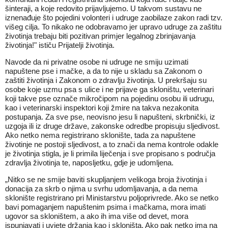
šinteraji, a koje redovito prijavljujemo. U takvom sustavu ne
iznenađuje što pojedini volonteri i udruge zaobilaze zakon radi tzv.
višeg cilja. To nikako ne odobravamo jer upravo udruge za zaštitu
životinja trebaju biti pozitivan primjer legalnog zbrinjavanja
životinja!" ističu Prijatelji životinja.
Navode da ni privatne osobe ni udruge ne smiju uzimati
napuštene pse i mačke, a da to nije u skladu sa Zakonom o
zaštiti životinja i Zakonom o zdravlju životinja. U prekršaju su
osobe koje uzmu psa s ulice i ne prijave ga skloništu, veterinari
koji takve pse označe mikročipom na pojedinu osobu ili udrugu,
kao i veterinarski inspektori koji žmire na takva nezakonita
postupanja. Za sve pse, neovisno jesu li napušteni, skrbnički, iz
uzgoja ili iz druge države, zakonske odredbe propisuju sljedivost.
Ako netko nema registrirano sklonište, tada za napuštene
životinje ne postoji sljedivost, a to znači da nema kontrole odakle
je životinja stigla, je li primila liječenja i sve propisano s područja
zdravlja životinja te, naposljetku, gdje je udomljena.
„Nitko se ne smije baviti skupljanjem velikoga broja životinja i
donacija za skrb o njima u svrhu udomljavanja, a da nema
sklonište registrirano pri Ministarstvu poljoprivrede. Ako se netko
bavi pomaganjem napuštenim psima i mačkama, mora imati
ugovor sa skloništem, a ako ih ima više od devet, mora
ispunjavati i uvjete držanja kao i skloništa. Ako pak netko ima na