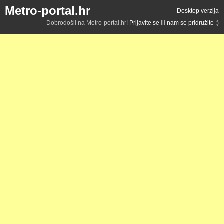
Metro-portal.hr
Desktop verzija
Dobrodošli na Metro-portal.hr!
Prijavite se
ili
nam se pridružite :)