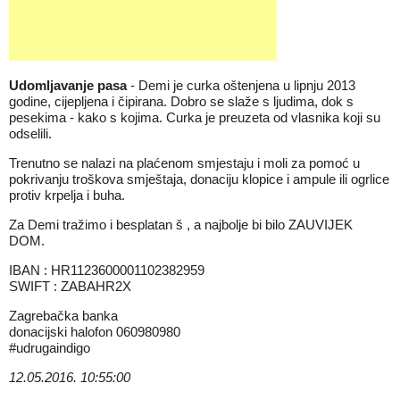
Udomljavanje pasa
- Demi je curka oštenjena u lipnju 2013
godine, cijepljena i čipirana. Dobro se slaže s ljudima, dok s
pesekima - kako s kojima. Curka je preuzeta od vlasnika koji su
odselili.
Trenutno se nalazi na plaćenom smjestaju i moli za pomoć u
pokrivanju troškova smještaja, donaciju klopice i ampule ili ogrlice
protiv krpelja i buha.
Za Demi tražimo i besplatan š , a najbolje bi bilo ZAUVIJEK
DOM.
IBAN : HR1123600001102382959
SWIFT : ZABAHR2X
Zagrebačka banka
donacijski halofon 060980980
#udrugaindigo
12.05.2016. 10:55:00