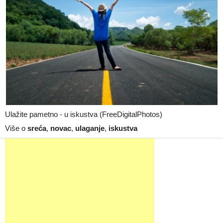
Ulažite pametno - u iskustva (FreeDigitalPhotos)
Više o
sreća
,
novac
,
ulaganje
,
iskustva