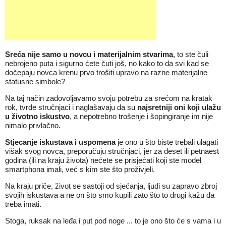
Sreća nije samo u novcu i materijalnim stvarima
, to ste čuli
nebrojeno puta i sigurno ćete čuti još, no kako to da svi kad se
dočepaju novca krenu prvo trošiti upravo na razne materijalne
statusne simbole?
Na taj način zadovoljavamo svoju potrebu za srećom na kratak
rok, tvrde stručnjaci i naglašavaju da su
najsretniji oni koji ulažu
u životno iskustvo
, a nepotrebno trošenje i šopingiranje im nije
nimalo privlačno.
Stjecanje iskustava i uspomena
je ono u što biste trebali ulagati
višak svog novca, preporučuju stručnjaci, jer za deset ili petnaest
godina (ili na kraju života) nećete se prisjećati koji ste model
smartphona imali, već s kim ste što proživjeli.
Na kraju priče, život se sastoji od sjećanja, ljudi su zapravo zbroj
svojih iskustava a ne on što smo kupili zato što to drugi kažu da
treba imati.
Stoga, ruksak na leđa i put pod noge ... to je ono što će s vama i u