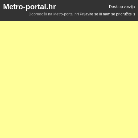
Metro-portal.hr
Desktop verzija
Dobrodošli na Metro-portal.hr!
Prijavite se
ili
nam se pridružite :)