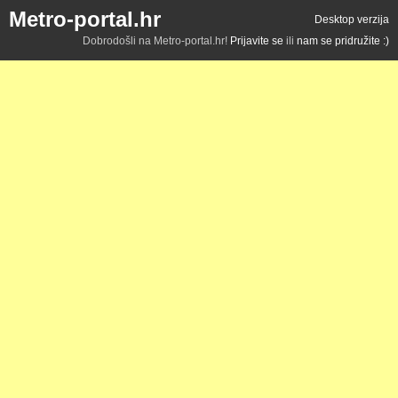
Metro-portal.hr
Desktop verzija
Dobrodošli na Metro-portal.hr!
Prijavite se
ili
nam se pridružite :)