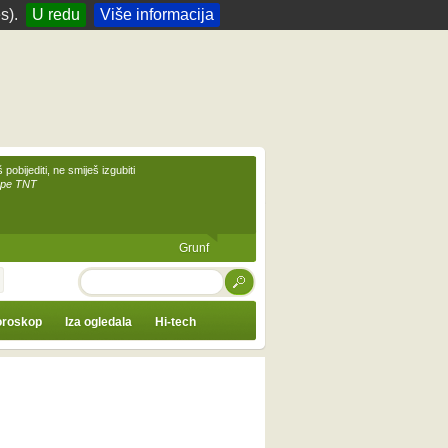
s).
U redu
Više informacija
 pobijediti, ne smiješ izgubiti
upe TNT
Grunf
TRAŽI
roskop
Iza ogledala
Hi-tech