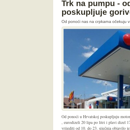
Trk na pumpu - o
poskupljuje gori
Od ponoći nas na crpkama očekuju viš
Od ponoći u Hrvatskoj poskupljuju motorni
, eurodizeli 20 lipa po litri i plavi dizel 1
vrijediti od 10. do 23. siječnja objavilo 