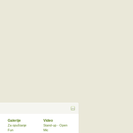
Galerije
Video
Za opuštanje
Stand-up - Open
Fun
Mic