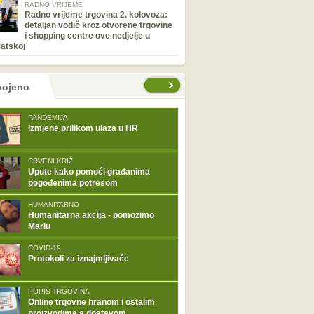
RADNO VRIJEME
Radno vrijeme trgovina 2. kolovoza:
detaljan vodič kroz otvorene trgovine
i shopping centre ove nedjelje u
atskoj
tranice
vojeno
PANDEMIJA
Izmjene prilikom ulaza u HR
CRVENI KRIŽ
Upute kako pomoći građanima
pogođenima potresom
HUMANITARNO
Humanitarna akcija - pomozimo
Mariu
COVID-19
Protokoli za iznajmljivače
POPIS TRGOVINA
Online trgovne hranom i ostalim
proizvodima s dostavom