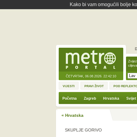
Kako bi vam omogućili bolje kor
D
Zvije
ciljev
ČETVRTAK, 06.08.2026.
22:42:10
VIJESTI
PRAVI ŽIVOT
POD REFLEKT
Početna
Zagreb
Hrvatska
Svijet
« Hrvatska
SKUPLJE GORIVO