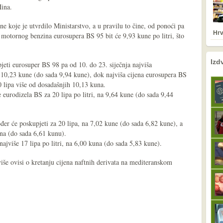
Hina.
ne koje je utvrdilo Ministarstvo, a u pravilu to čine, od ponoći pa
Hrv
 motornog benzina eurosupera BS 95 bit će 9,93 kune po litri, što
nema prethodne s
sljedeće
Izd
jeti eurosuper BS 98 pa od 10. do 23. siječnja najviša
 10,23 kune (do sada 9,94 kune), dok najviša cijena eurosupera BS
0 lipa više od dosadašnjih 10,13 kuna.
eurodizela BS za 20 lipa po litri, na 9,64 kune (do sada 9,44
đer će poskupjeti za 20 lipa, na 7,02 kune (do sada 6,82 kune), a
una (do sada 6,61 kunu).
ajviše 17 lipa po litri, na 6,00 kuna (do sada 5,83 kune).
iše ovisi o kretanju cijena naftnih derivata na mediteranskom