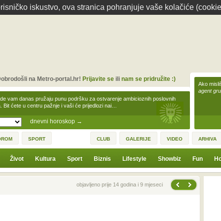
isničko iskustvo, ova stranica pohranjuje vaše kolačiće (cookie
obrodošli na Metro-portal.hr!
Prijavite se
ili
nam se pridružite :)
Ako misliš
agent gr
zde vam danas pružaju punu podršku za ostvarenje ambicioznih poslovnih
a. Bit ćete u centru pažnje i vaši će prijedlozi nai…
dnevni horoskop
→
OROM
SPORT
CLUB
GALERIJE
VIDEO
ARHIVA
Život
Kultura
Sport
Biznis
Lifestyle
Showbiz
Fun
Ho
Sljedeća vijest
Prethodna vijest
objavljeno prije 14 godina i 9 mjeseci