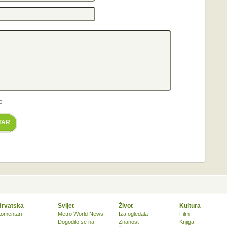
e
TAR
Hrvatska
Svijet
Život
Kultura
omentari
Metro World News
Iza ogledala
Film
Dogodilo se na
Znanost
Knjiga