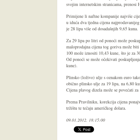
svojim internetskim stranicama, prenosi 
Primijene li naftne kompanije najviše cije
u iduća dva tjedna cijena najprodavanijeg
je 28 lipa više od dosadašnjih 9,65 kuna.
Za 29 lipa po litri od ponoći može poskup
maloprodajna cijena tog goriva može biti
100 može iznositi 10,43 kune, što je za 3
Od ponoći se može očekivati poskupljenje 
kune).
Plinsko (loživo) ulje s oznakom euro tako
obično plinsko ulje za 19 lipa, na 6,80 k
Cijena plavog dizela može se povećati za n
Prema Pravilniku, korekcija cijena ponajv
tržištu te tečaju američkog dolara.
09.01.2012. 18:15:00