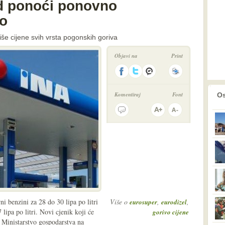
d ponoći ponovno
vo
e cijene svih vrsta pogonskih goriva
Objavi na
Print
prethodno
2
Komentiraj
Font
Os
 benzini za 28 do 30 lipa po litri
Više o
,
,
eurosuper
eurodizel
7 lipa po litri. Novi cjenik koji će
gorivo cijene
je Ministarstvo gospodarstva na