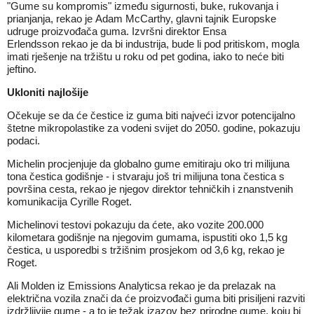
"Gume su kompromis" između sigurnosti, buke, rukovanja i
prianjanja, rekao je Adam McCarthy, glavni tajnik Europske
udruge proizvođača guma. Izvršni direktor Ensa
Erlendsson rekao je da bi industrija, bude li pod pritiskom, mogla
imati rješenje na tržištu u roku od pet godina, iako to neće biti
jeftino.
Ukloniti najlošije
Očekuje se da će čestice iz guma biti najveći izvor potencijalno
štetne mikropolastike za vodeni svijet do 2050. godine, pokazuju
podaci.
Michelin procjenjuje da globalno gume emitiraju oko tri milijuna
tona čestica godišnje - i stvaraju još tri milijuna tona čestica s
površina cesta, rekao je njegov direktor tehničkih i znanstvenih
komunikacija Cyrille Roget.
Michelinovi testovi pokazuju da ćete, ako vozite 200.000
kilometara godišnje na njegovim gumama, ispustiti oko 1,5 kg
čestica, u usporedbi s tržišnim prosjekom od 3,6 kg, rekao je
Roget.
Ali Molden iz Emissions Analyticsa rekao je da prelazak na
električna vozila znači da će proizvođači guma biti prisiljeni razviti
izdržljivije gume - a to je težak izazov bez prirodne gume, koju bi