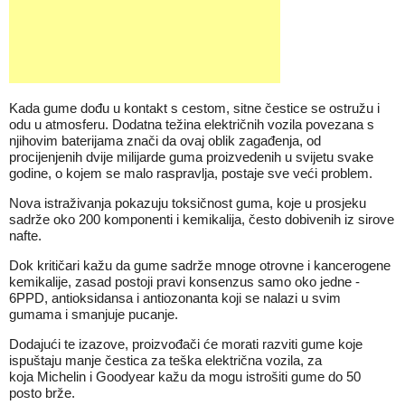
Kada gume dođu u kontakt s cestom, sitne čestice se ostružu i
odu u atmosferu. Dodatna težina električnih vozila povezana s
njihovim baterijama znači da ovaj oblik zagađenja, od
procijenjenih dvije milijarde guma proizvedenih u svijetu svake
godine, o kojem se malo raspravlja, postaje sve veći problem.
Nova istraživanja pokazuju toksičnost guma, koje u prosjeku
sadrže oko 200 komponenti i kemikalija, često dobivenih iz sirove
nafte.
Dok kritičari kažu da gume sadrže mnoge otrovne i kancerogene
kemikalije, zasad postoji pravi konsenzus samo oko jedne -
6PPD, antioksidansa i antiozonanta koji se nalazi u svim
gumama i smanjuje pucanje.
Dodajući te izazove, proizvođači će morati razviti gume koje
ispuštaju manje čestica za teška električna vozila, za
koja Michelin i Goodyear kažu da mogu istrošiti gume do 50
posto brže.