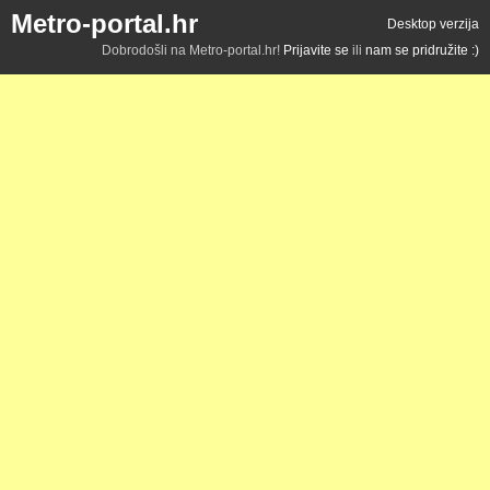
Metro-portal.hr
Desktop verzija
Dobrodošli na Metro-portal.hr!
Prijavite se
ili
nam se pridružite :)