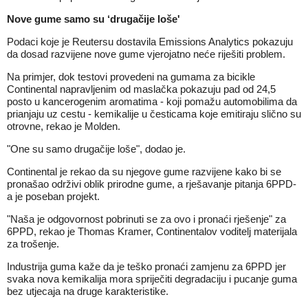
Nove gume samo su ‘drugačije loše'
Podaci koje je Reutersu dostavila Emissions Analytics pokazuju
da dosad razvijene nove gume vjerojatno neće riješiti problem.
Na primjer, dok testovi provedeni na gumama za bicikle
Continental napravljenim od maslačka pokazuju pad od 24,5
posto u kancerogenim aromatima - koji pomažu automobilima da
prianjaju uz cestu - kemikalije u česticama koje emitiraju slično su
otrovne, rekao je Molden.
"One su samo drugačije loše", dodao je.
Continental je rekao da su njegove gume razvijene kako bi se
pronašao održivi oblik prirodne gume, a rješavanje pitanja 6PPD-
a je poseban projekt.
"Naša je odgovornost pobrinuti se za ovo i pronaći rješenje" za
6PPD, rekao je Thomas Kramer, Continentalov voditelj materijala
za trošenje.
Industrija guma kaže da je teško pronaći zamjenu za 6PPD jer
svaka nova kemikalija mora spriječiti degradaciju i pucanje guma
bez utjecaja na druge karakteristike.