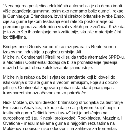
"Nenamjerna posljedica električnih automobila je da ćemo imati
više zagađenja gumama, osim ako nemamo bolje gume", rekao
je Gunnlaugur Erlendsson, izvršni direktor britanske tvrtke Enso,
čije su gume tijekom testiranja emitirale 35 posto manje od
premium guma za električna vozila velikih proizvođača. Kaže da
je to zato što ih oslanjanje na kvalitetnije, skuplje materijale čini
izdržljivijima.
Bridgestone i Goodyear odbili su razgovarati s Reutersom o
izazovima industrije u pogledu emisija. Ali
Michelin, Continental i Pirelli rekli su da traže alternative 6PPD-u,
a Michelin i Continental dodaju da bi za pronalaženje rješenja
možda bila potrebna kolektivna akcija industrije.
Michelin je rekao da želi svjetske standarde koji bi doveli do
istiskivanja s tržišta guma s većom emisijom, koje su obično
jeftinije. Continental zagovara globalni standard prianjanja s
transparentnim označavanjem za potrošače.
Nick Molden, izvršni direktor britanskog stručnjaka za testiranje
Emissions Analytics, rekao je da je na "prljavom kraju" popisa
testiranih guma "jeftini kineski uvoz" koji je uobičajen na
europskom tržištu. Kineski proizvođači Rockbladea, Mazzinia i
Ovationa - među markama guma s najgorim rezultatima na
Moldenovu popisu - nisu odgovorili na zahtjeve za komentar.