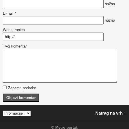
nužno
E-mail
*
nužno
Web stranica
Tvoj komentar
Zapamti podatke
Objavi komentar
Natrag na vrh ↑
©
Metro portal
.