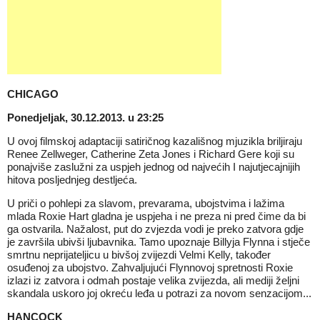
CHICAGO
Ponedjeljak, 30.12.2013. u 23:25
U ovoj filmskoj adaptaciji satiričnog kazališnog mjuzikla briljiraju
Renee Zellweger, Catherine Zeta Jones i Richard Gere koji su
ponajviše zaslužni za uspjeh jednog od najvećih I najutjecajnijih
hitova posljednjeg destljeća.
U priči o pohlepi za slavom, prevarama, ubojstvima i lažima
mlada Roxie Hart gladna je uspjeha i ne preza ni pred čime da bi
ga ostvarila. Nažalost, put do zvjezda vodi je preko zatvora gdje
je završila ubivši ljubavnika. Tamo upoznaje Billyja Flynna i stječe
smrtnu neprijateljicu u bivšoj zvijezdi Velmi Kelly, također
osuđenoj za ubojstvo. Zahvaljujući Flynnovoj spretnosti Roxie
izlazi iz zatvora i odmah postaje velika zvijezda, ali mediji željni
skandala uskoro joj okreću leđa u potrazi za novom senzacijom...
HANCOCK