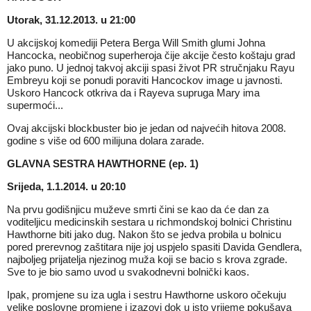
Utorak, 31.12.2013. u 21:00
U akcijskoj komediji Petera Berga Will Smith glumi Johna
Hancocka, neobičnog superheroja čije akcije često koštaju grad
jako puno. U jednoj takvoj akciji spasi život PR stručnjaku Rayu
Embreyu koji se ponudi poraviti Hancockov image u javnosti.
Uskoro Hancock otkriva da i Rayeva supruga Mary ima
supermoći...
Ovaj akcijski blockbuster bio je jedan od najvećih hitova 2008.
godine s više od 600 milijuna dolara zarade.
GLAVNA SESTRA HAWTHORNE (ep. 1)
Srijeda, 1.1.2014. u 20:10
Na prvu godišnjicu muževe smrti čini se kao da će dan za
voditeljicu medicinskih sestara u richmondskoj bolnici Christinu
Hawthorne biti jako dug. Nakon što se jedva probila u bolnicu
pored prerevnog zaštitara nije joj uspjelo spasiti Davida Gendlera,
najboljeg prijatelja njezinog muža koji se bacio s krova zgrade.
Sve to je bio samo uvod u svakodnevni bolnički kaos.
Ipak, promjene su iza ugla i sestru Hawthorne uskoro očekuju
velike poslovne promjene i izazovi dok u isto vrijeme pokušava