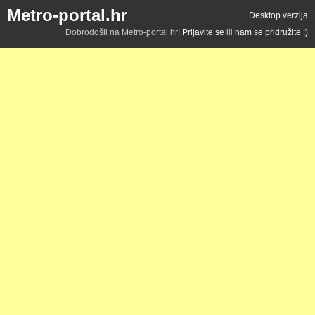
Metro-portal.hr
Desktop verzija
Dobrodošli na Metro-portal.hr!
Prijavite se
ili
nam se pridružite :)