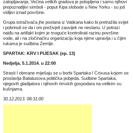
zatopljavanja. Većina velikih gradova je potopljena i samo njihovi
prepoznatljivi simboli - poput Kipa slobode u New Yorku - su još
vidljivi iznad površine.
Grupa istraživača jhe poslana iz Vatikana kako bi pretražila svijet
i pobrinuli se da i oni preživjeli zauvijek ne nestanu. U potrazi
naiđu na artifakt kojim je moguće kontrolirati razinu površine
vode, ali i na zločinačku organizaciju koja njime upravlja i u čijim
rukama je sudbina Zemlje.
SPARTAK: KRV I PIJESAK (ep. 13)
Nedjelja, 5.1.2014. u 22:00
Strasti I obmane miješaju se u borbi Spartaka I Crixusa kojom se
proslavlja Batiatusova politička pobjeda. Sudbine Spartaka,
njegovih gladijatora i njihovih rimskih gospodara na velikim su
kušnjama.
30.12.2013. 08:31:00