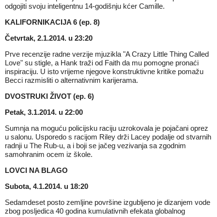
odgojiti svoju inteligentnu 14-godišnju kćer Camille.
KALIFORNIKACIJA 6 (ep. 8)
Četvrtak, 2.1.2014. u 23:20
Prve recenzije radne verzije mjuzikla "A Crazy Little Thing Called
Love" su stigle, a Hank traži od Faith da mu pomogne pronaći
inspiraciju. U isto vrijeme njegove konstruktivne kritike pomažu
Becci razmisliti o alternativnim karijerama.
DVOSTRUKI ŽIVOT (ep. 6)
Petak, 3.1.2014. u 22:00
Sumnja na moguću policijsku raciju uzrokovala je pojačani oprez
u salonu. Usporedo s racijom Riley drži Lacey podalje od stvarnih
radnji u The Rub-u, a i boji se jačeg vezivanja sa zgodnim
samohranim ocem iz škole.
LOVCI NA BLAGO
Subota, 4.1.2014. u 18:20
Sedamdeset posto zemljine površine izgubljeno je dizanjem vode
zbog posljedica 40 godina kumulativnih efekata globalnog